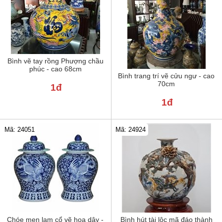
Bình vẽ tay rồng Phượng chầu
phúc - cao 68cm
Bình trang trí vẽ cửu ngư - cao
70cm
1đ
1đ
Mã: 24051
Mã: 24924
Chóe men lam cổ vẽ hoa dây -
Bình hút tài lộc mã đáo thành