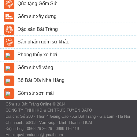
Qùa tặng Gốm Sứ
Gốm sứ xây dựng
Đặc sản Bát Tràng
Sản phẩm gốm sứ khác
Phong thủy xe hơi
Gốm sứ vẽ vàng
Bộ Bát Đĩa Nhà Hàng
Gốm sứ sơn mài
Gốm sứ Bát Tràng Online © 2014
CÔNG TY TNHH KD & CN TRỰC TUYẾN BATO
Địa chỉ: Số 280 - Thôn 4 Giang Cao - Xã Bát Tràng - Gia Lâm - Hà Nội
Chi nhánh: 60/13 - Vạn Kiếp - Bình Thạnh - HCM
Điện Thoại: 0868.26.26.26 - 0989.116.119
Email:quytranduong@gmail.com