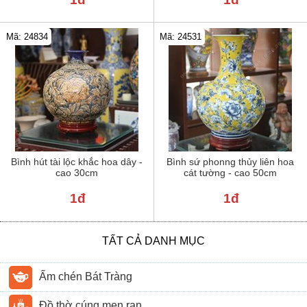
Mã: 24834
Mã: 24531
Bình hút tài lộc khắc hoa dây -
Bình sứ phonng thủy liên hoa
cao 30cm
cát tường - cao 50cm
1đ
1đ
TẤT CẢ DANH MỤC
Ấm chén Bát Tràng
Đồ thờ cúng men rạn