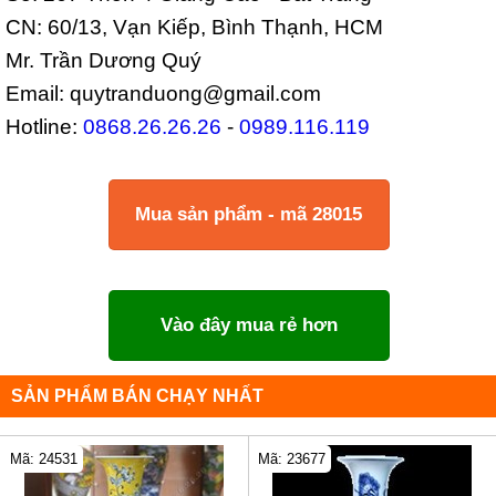
CN: 60/13, Vạn Kiếp, Bình Thạnh, HCM
Mr. Trần Dương Quý
Email: quytranduong@gmail.com
Hotline:
0868.26.26.26
-
0989.116.119
Mua sản phẩm - mã 28015
Vào đây mua rẻ hơn
SẢN PHẨM BÁN CHẠY NHẤT
Mã: 24531
Mã: 23677