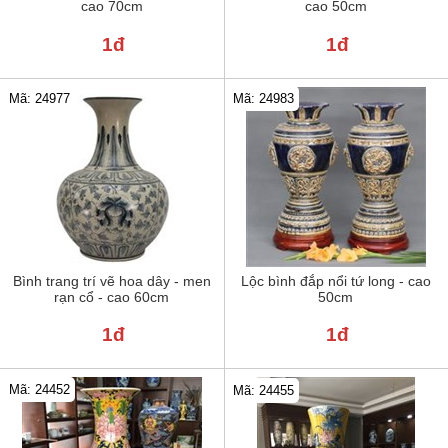
cao 70cm
cao 50cm
1đ
1đ
Mã: 24977
Mã: 24983
Bình trang trí vẽ hoa dây - men
Lộc bình đắp nổi tứ long - cao
rạn cổ - cao 60cm
50cm
1đ
1đ
Mã: 24452
Mã: 24455