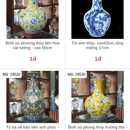
Bình sứ phonng thủy liên hoa
Tỏi sơn thủy- cao43cm,rộng
cát tường - cao 50cm
miệng 17cm
1đ
1đ
Mã: 24520
Mã: 24530
Tỳ bà vẽ bảo tiên ánh phúc -
Bình sứ phong thủy trường thọ -