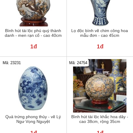
Bình hút tài lộc phú quý thành
Lọ độc bình vẽ chim công hoa
danh - men rạn cổ - cao 40cm
mẫu đơn - cao 45cm
1đ
1đ
Mã: 23231
Mã: 24754
Quả trứng phong thủy - vẽ Lý
Bình hút tài lộc khắc hoa dây -
Ngư Vọng Nguyệt
cao 38cm, rộng 35cm
1đ
1đ