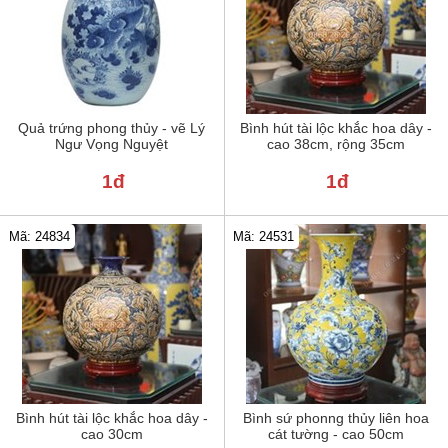
Quả trứng phong thủy - vẽ Lý
Bình hút tài lộc khắc hoa dây -
Ngư Vọng Nguyệt
cao 38cm, rộng 35cm
1đ
1đ
Mã: 24834
Mã: 24531
Bình hút tài lộc khắc hoa dây -
Bình sứ phonng thủy liên hoa
cao 30cm
cát tường - cao 50cm