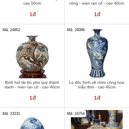
cao 50cm
công - men rạn cổ - cao 40cm
1đ
1đ
Mã: 24852
Mã: 24096
Bình hút tài lộc phú quý thành
Lọ độc bình vẽ chim công hoa
danh - men rạn cổ - cao 40cm
mẫu đơn - cao 45cm
1đ
1đ
Mã: 23231
Mã: 24754