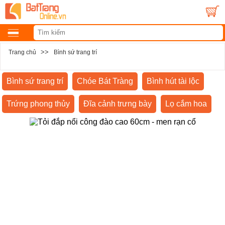
>>
Trang chủ
Bình sứ trang trí
Bình sứ trang trí
Chóe Bát Tràng
Bình hút tài lộc
Trứng phong thủy
Đĩa cảnh trưng bày
Lọ cắm hoa