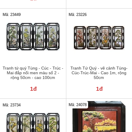
Mã: 23449
Mã: 23226
Tranh tứ quý Tùng - Cúc - Trúc -
Tranh Tứ Quý - vẽ cảnh Tùng-
Mai đắp nổi men màu số 2 -
Cúc-Trúc-Mai - Cao 1m, rộng
rộng 50cm - cao 100cm
50cm
1đ
1đ
Mã: 24078
Mã: 23734