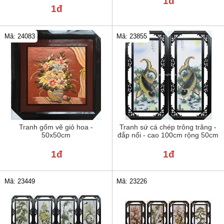
1đ
1đ
Mã: 24083
Mã: 23855
Tranh gốm vẽ giỏ hoa -
Tranh sứ cá chép trông trăng -
50x50cm
đắp nổi - cao 100cm rộng 50cm
1đ
1đ
Mã: 23449
Mã: 23226