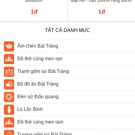
50x50cm
đắp nổi - cao 100cm rộng 50cm
1đ
1đ
TẤT CẢ DANH MỤC
Ấm chén Bát Tràng
Đồ thờ cúng men rạn
Tranh gốm sứ Bát Tràng
Bộ đồ ăn Bát Tràng
Đèn sứ thấu quang
Lọ Lộc Bình
Đồ thờ cúng men lam
Tượng gốm sứ Bát Tràng