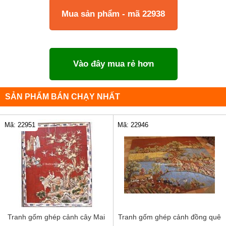
Mua sản phẩm - mã 22938
Vào đây mua rẻ hơn
SẢN PHẨM BÁN CHẠY NHẤT
Mã: 22951
Mã: 22946
Tranh gốm ghép cảnh cây Mai
Tranh gốm ghép cảnh đồng quê