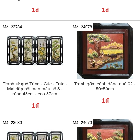
1đ
1đ
Mã: 24078
Mã: 23734
Tranh tứ quý Tùng - Cúc - Trúc -
Tranh gốm cảnh đồng quê 02 -
Mai đắp nổi men màu số 3 -
50x50cm
rộng 43cm - cao 87cm
1đ
1đ
Mã: 24079
Mã: 23939