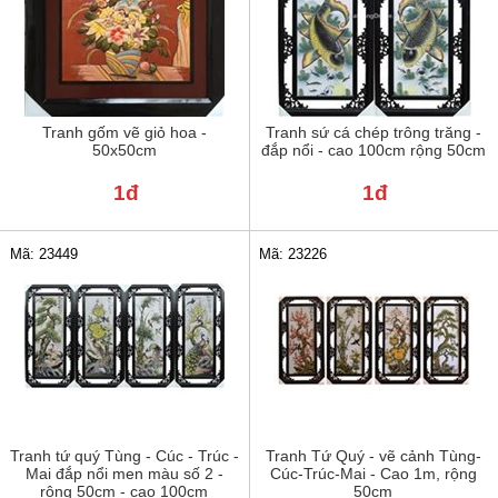
Tranh gốm vẽ giỏ hoa -
Tranh sứ cá chép trông trăng -
50x50cm
đắp nổi - cao 100cm rộng 50cm
1đ
1đ
Mã: 23449
Mã: 23226
Tranh tứ quý Tùng - Cúc - Trúc -
Tranh Tứ Quý - vẽ cảnh Tùng-
Mai đắp nổi men màu số 2 -
Cúc-Trúc-Mai - Cao 1m, rộng
rộng 50cm - cao 100cm
50cm