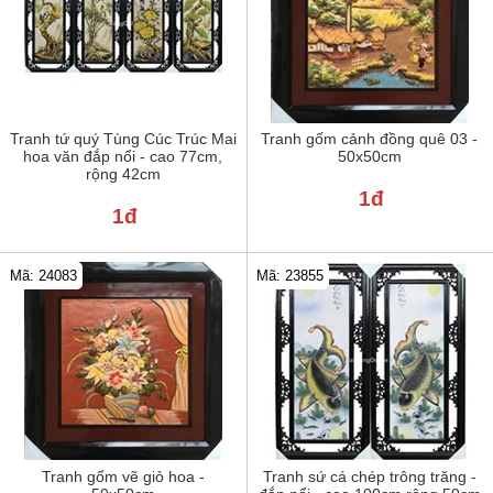
Tranh tứ quý Tùng Cúc Trúc Mai
Tranh gốm cảnh đồng quê 03 -
hoa văn đắp nổi - cao 77cm,
50x50cm
rộng 42cm
1đ
1đ
Mã: 24083
Mã: 23855
Tranh gốm vẽ giỏ hoa -
Tranh sứ cá chép trông trăng -