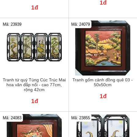
1đ
1đ
Mã: 24079
Mã: 23939
Tranh tứ quý Tùng Cúc Trúc Mai
Tranh gốm cảnh đồng quê 03 -
hoa văn đắp nổi - cao 77cm,
50x50cm
rộng 42cm
1đ
1đ
Mã: 24083
Mã: 23855