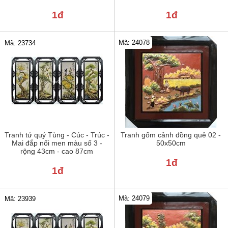
1đ
1đ
Mã: 24078
Mã: 23734
Tranh tứ quý Tùng - Cúc - Trúc -
Tranh gốm cảnh đồng quê 02 -
Mai đắp nổi men màu số 3 -
50x50cm
rộng 43cm - cao 87cm
1đ
1đ
Mã: 24079
Mã: 23939