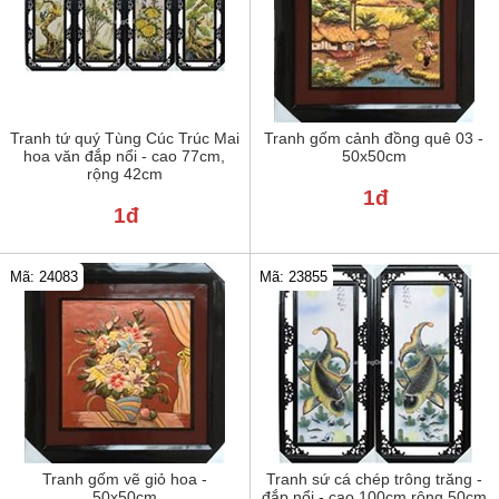
Tranh tứ quý Tùng Cúc Trúc Mai
Tranh gốm cảnh đồng quê 03 -
hoa văn đắp nổi - cao 77cm,
50x50cm
rộng 42cm
1đ
1đ
Mã: 24083
Mã: 23855
Tranh gốm vẽ giỏ hoa -
Tranh sứ cá chép trông trăng -
50x50cm
đắp nổi - cao 100cm rộng 50cm