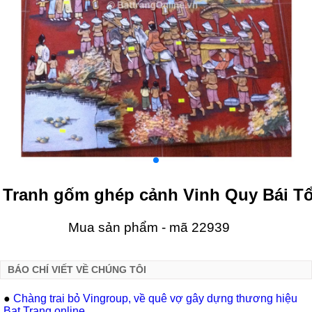
Tranh gốm ghép cảnh Vinh Quy Bái T
Mua sản phẩm - mã 22939
BÁO CHÍ VIẾT VỀ CHÚNG TÔI
●
Chàng trai bỏ Vingroup, về quê vợ gây dựng thương hiệu
Bat Trang online