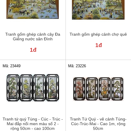
Tranh gốm ghép cảnh cây Đa
Tranh gốm ghép cảnh chợ quê
Giếng nước sân Đình
1đ
1đ
Mã: 23449
Mã: 23226
Tranh tứ quý Tùng - Cúc - Trúc -
Tranh Tứ Quý - vẽ cảnh Tùng-
Mai đắp nổi men màu số 2 -
Cúc-Trúc-Mai - Cao 1m, rộng
rộng 50cm - cao 100cm
50cm