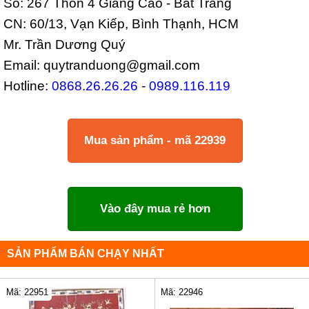
Số: 267 Thôn 4 Giang Cao - Bát Tràng
CN: 60/13, Vạn Kiếp, Bình Thạnh, HCM
Mr. Trần Dương Quý
Email: quytranduong@gmail.com
Hotline:
0868.26.26.26
-
0989.116.119
Mua sản phẩm - mã 22939
Vào đây mua rẻ hơn
SẢN PHẨM BÁN CHẠY NHẤT
Mã: 22951
Mã: 22946