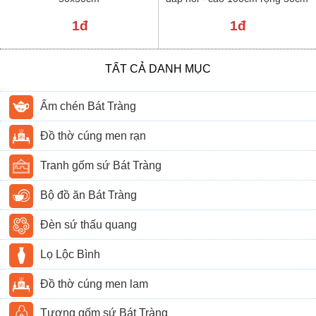
1đ
1đ
TẤT CẢ DANH MỤC
Ấm chén Bát Tràng
Đồ thờ cúng men rạn
Tranh gốm sứ Bát Tràng
Bộ đồ ăn Bát Tràng
Đèn sứ thấu quang
Lọ Lộc Bình
Đồ thờ cúng men lam
Tượng gốm sứ Bát Tràng