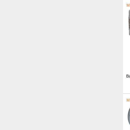
M
B
M