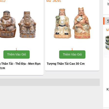
4012
Mã: 28291
M
1
1
Thêm Vào Giỏ
Thêm Vào Giỏ
Thần Tài - Thổ Địa - Men Rạn
Tượng Thần Tài Cao 30 Cm
22cm
K