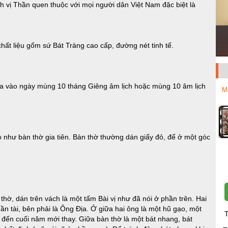
h vị Thần quen thuộc với mọi người dân Việt Nam đặc biệt là
ất liệu gốm sứ Bát Tràng cao cấp, đường nét tinh tế.
ra vào ngày mùng 10 tháng Giêng âm lịch hoặc mùng 10 âm lịch
M
 như bàn thờ gia tiên. Bàn thờ thường dán giấy đỏ, để ở một góc
hờ, dán trên vách là một tấm Bài vị như đã nói ở phần trên. Hai
Thần tài, bên phải là Ông Địa. Ở giữa hai ông là một hũ gạo, một
T
 đến cuối năm mới thay. Giữa bàn thờ là một bát nhang, bát