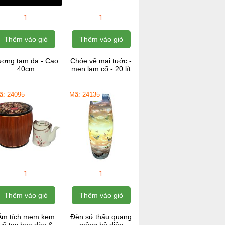
1
1
Thêm vào giỏ
Thêm vào giỏ
ượng tam đa - Cao
Chóe vẽ mai tước -
40cm
men lam cổ - 20 lít
ã: 24095
Mã: 24135
1
1
Thêm vào giỏ
Thêm vào giỏ
Ấm tích mem kem
Đèn sứ thấu quang