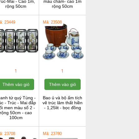
rúc-Mai - Cao 1m,
màu chàm- cao 1m
rộng 50cm
rộng 50cm
ã: 23449
Mã: 23508
1
1
Thêm vào giỏ
Thêm vào giỏ
ranh tứ quý Tùng -
Bao ủ và bộ ấm tích
c - Trúc - Mai đắp
vẽ trúc lâm thất hiền
ổi men màu số 2 -
- 1,25lit - bọc đồng
rộng 50cm - cao
100cm
ã: 23708
Mã: 23780