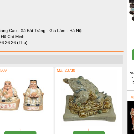
iang Cao - Xã Bát Tràng - Gia Lâm - Hà Nội
- Hồ Chí Minh
26.26.26 (Thu)
3509
Mã: 23730
v
-
M
1
1