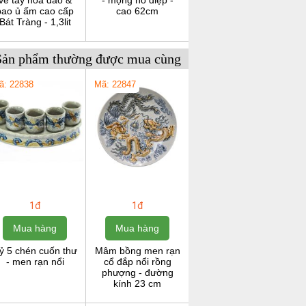
vẽ tay hoa đào &
- mộng hồ điệp -
bao ủ ấm cao cấp
cao 62cm
Bát Tràng - 1,3lit
Sản phẩm thường được mua cùng
ã: 22838
Mã: 22847
1đ
1đ
Mua hàng
Mua hàng
ỷ 5 chén cuốn thư
Mâm bồng men rạn
- men rạn nổi
cổ đắp nổi rồng
phượng - đường
kính 23 cm