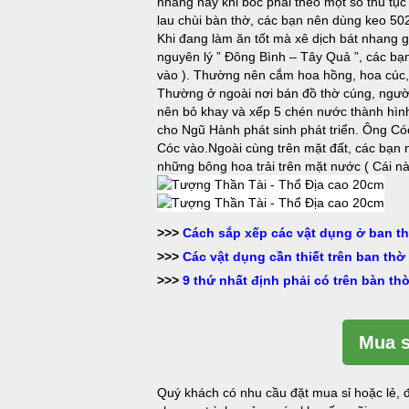
nhang này khi bốc phải theo một số thủ tục 
lau chùi bàn thờ, các bạn nên dùng keo 50
Khi đang làm ăn tốt mà xê dịch bát nhang gọ
nguyên lý ” Đông Bình – Tây Quả ”, các bạn đ
vào ). Thường nên cắm hoa hồng, hoa cúc, ho
Thường ở ngoài nơi bán đồ thờ cúng, người
nên bỏ khay và xếp 5 chén nước thành hìn
cho Ngũ Hành phát sinh phát triển. Ông Cóc
Cóc vào.Ngoài cùng trên mặt đất, các bạn n
những bông hoa trải trên mặt nước ( Cái 
>>>
Cách sắp xếp các vật dụng ở ban th
>>>
Các vật dụng cần thiết trên ban thờ 
>>>
9 thứ nhất định phải có trên bàn th
Mua s
Quý khách có nhu cầu đặt mua sỉ hoặc lẻ, đ