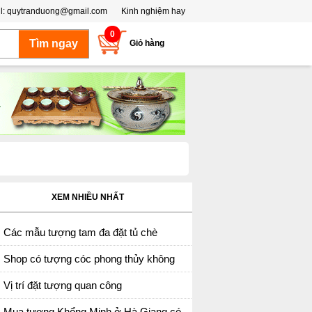
l:
quytranduong@gmail.com
Kinh nghiệm hay
0
Giỏ hàng
XEM NHIỀU NHẤT
Các mẫu tượng tam đa đặt tủ chè
Shop có tượng cóc phong thủy không
Vị trí đặt tượng quan công
Mua tượng Khổng Minh ở Hà Giang có