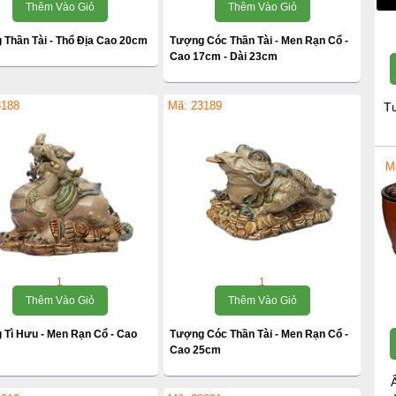
Thêm Vào Giỏ
Thêm Vào Giỏ
 Thần Tài - Thổ Địa Cao 20cm
Tượng Cóc Thần Tài - Men Rạn Cổ -
Cao 17cm - Dài 23cm
3188
Mã: 23189
T
M
1
1
Thêm Vào Giỏ
Thêm Vào Giỏ
 Tì Hưu - Men Rạn Cổ - Cao
Tượng Cóc Thần Tài - Men Rạn Cổ -
Cao 25cm