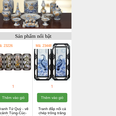
Sản phẩm nổi bật
ã: 23226
Mã: 23448
1
1
Thêm vào giỏ
Thêm vào giỏ
ranh Tứ Quý - vẽ
Tranh đắp nổi cá
cảnh Tùng-Cúc-
chép trông trăng