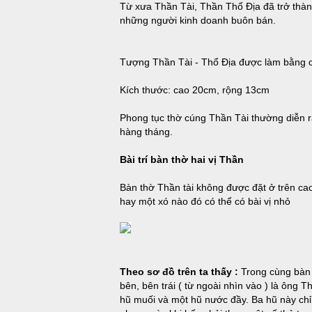
Từ xưa Thần Tài, Thần Thổ Địa đã trở thàn
những người kinh doanh buôn bán.
Tượng Thần Tài - Thổ Địa được làm bằng ch
Kích thước: cao 20cm, rộng 13cm
Phong tục thờ cúng Thần Tài thường diễn 
hàng tháng.
Bài trí bàn thờ hai vị Thần
Bàn thờ Thần tài không được đặt ở trên cao
hay một xó nào đó có thể có bài vị nhỏ
Theo sơ đồ trên ta thấy :
Trong cùng bàn t
bên, bên trái ( từ ngoài nhìn vào ) là ông 
hũ muối và một hũ nước đầy. Ba hũ này chỉ