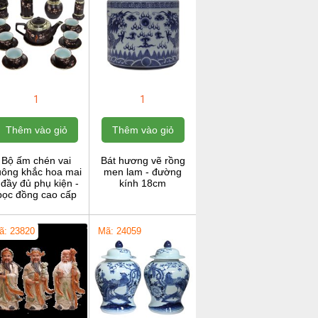
1
1
Thêm vào giỏ
Thêm vào giỏ
Bộ ấm chén vai
Bát hương vẽ rồng
uông khắc hoa mai
men lam - đường
 đầy đủ phụ kiện -
kính 18cm
bọc đồng cao cấp
ã: 23820
Mã: 24059