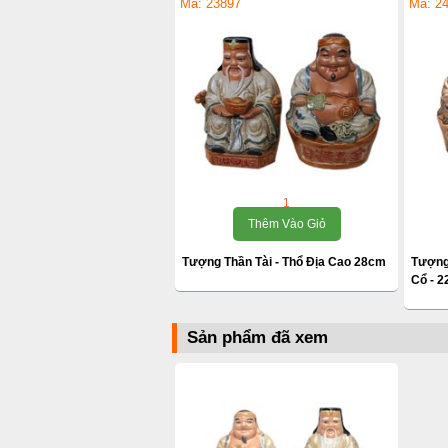
Mã: 23897
Mã: 2
1
Thêm Vào Giỏ
Tượng Thần Tài - Thổ Địa Cao 28cm
Tượng 
Cổ - 
Sản phẩm đã xem