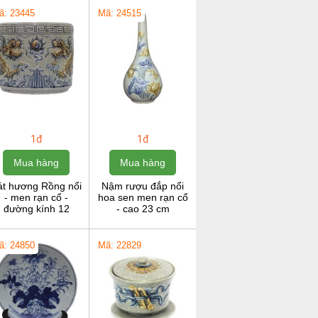
ã: 23445
Mã: 24515
1đ
1đ
Mua hàng
Mua hàng
át hương Rồng nổi
Nậm rượu đắp nổi
- men rạn cổ -
hoa sen men rạn cổ
đường kính 12
- cao 23 cm
ã: 24850
Mã: 22829