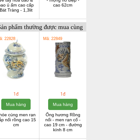
vẽ tay hoa đào &
- mộng hồ điệp -
bao ủ ấm cao cấp
cao 62cm
Bát Tràng - 1,3lit
Sản phẩm thường được mua cùng
ã: 22828
Mã: 22849
1đ
1đ
Mua hàng
Mua hàng
hóe cúng men rạn
Ống hương Rồng
ắp nổi rồng cao 15
nổi - men rạn cổ -
cm
cao 19 cm - đường
kính 8 cm