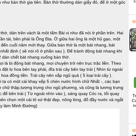
T
 như bàn thờ gia tiên. Bàn thờ thường dán giấy đỏ, để ở một góc
M
hờ, dán trên vách là một tấm Bài vị như đã nói ở phần trên. Hai
Thần tài, bên phải là Ông Địa. Ở giữa hai ông là một hũ gạo, một
 đến cuối năm mới thay. Giữa bàn thờ là một bát nhang, bát
nhất định ( sẽ nói rõ ở phần sau ). Để tránh động bát nhang khi
2 dán chết bát nhang xuống bàn thờ.
i là bị động bát nhang, mọi chuyện trở nên trục trặc liền. Theo
ặt lọ hoa bên tay phải, đĩa trái cây bên tay trái ( Nhìn từ ngoài
a đồng tiền. Trái cây nên xắp ngũ quả ( 5 loại trái cây ).
 ta có một cái khay xếp 5 chén nước hình chữ Nhất -, các bạn
h chữ thập,tượng trưng cho ngũ phương, và cũng là tương trưng
 để bên trái ( Từ ngoài nhìn vào ), sáng quay Cóc ra, tối quay
T
ên chọn một cái tô sứ thật đẹp, nông lòng, đổ đầy nước và ngắt
Cú
n
này làm Minh Đường)
M