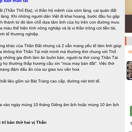
p ban thần tài
ất (Thần Thổ Địa), vị thần hộ mệnh của xóm làng, cai quản đất
 làng. Khi những người dân Việt đi khai hoang, bước đầu họ gặp
ình thành từ đó làm chỗ dựa tâm linh của họ trên con đường mưu
a màu thể hiện tính nông nghiệp và là vị thần trông coi tiền tài,
inh tế thương nghiệp.
ng khác của Thần Đất nhưng cả 2 vẫn mang yếu tố tâm linh giúp
 ta không thờ Thần Tài một mình mà thường thờ chung với Thổ
M
ong những gia đình làm ăn buôn bán, người ta thờ cúng Thần Tài
 họ thường thắp hương cầu xin “mua may bán đắt”. Việc thờ
 mang đậm dấu ấn của sự giao lưu văn hoá
ất liệu gốm sứ Bát Tràng cao cấp, đường nét tinh tế.
ra vào ngày mùng 10 tháng Giêng âm lịch hoặc mùng 10 âm lịch
 trí bàn thờ hai vị Thần
T