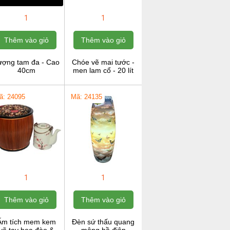
1
1
Thêm vào giỏ
Thêm vào giỏ
ượng tam đa - Cao
Chóe vẽ mai tước -
40cm
men lam cổ - 20 lít
ã: 24095
Mã: 24135
1
1
Thêm vào giỏ
Thêm vào giỏ
Ấm tích mem kem
Đèn sứ thấu quang