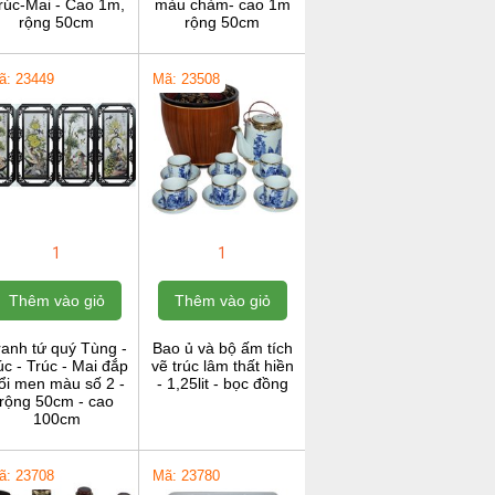
rúc-Mai - Cao 1m,
màu chàm- cao 1m
rộng 50cm
rộng 50cm
ã: 23449
Mã: 23508
1
1
Thêm vào giỏ
Thêm vào giỏ
ranh tứ quý Tùng -
Bao ủ và bộ ấm tích
c - Trúc - Mai đắp
vẽ trúc lâm thất hiền
ổi men màu số 2 -
- 1,25lit - bọc đồng
rộng 50cm - cao
100cm
ã: 23708
Mã: 23780