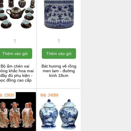
1
1
Thêm vào giỏ
Thêm vào giỏ
Bộ ấm chén vai
Bát hương vẽ rồng
uông khắc hoa mai
men lam - đường
 đầy đủ phụ kiện -
kính 18cm
bọc đồng cao cấp
ã: 23820
Mã: 24059