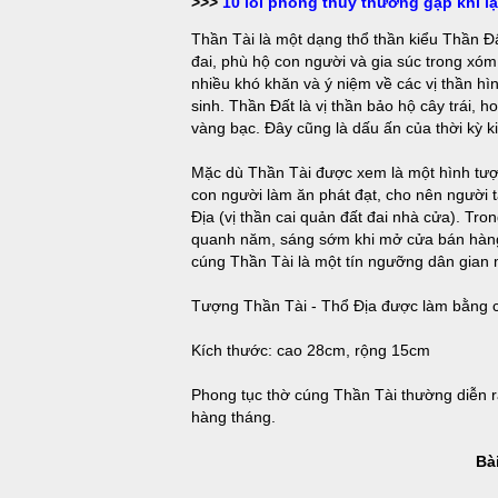
>>>
10 lỗi phong thủy thường gặp khi lậ
Thần Tài là một dạng thổ thần kiểu Thần Đ
đai, phù hộ con người và gia súc trong xóm
nhiều khó khăn và ý niệm về các vị thần h
sinh. Thần Đất là vị thần bảo hộ cây trái, ho
vàng bạc. Đây cũng là dấu ấn của thời kỳ k
Mặc dù Thần Tài được xem là một hình tượ
con người làm ăn phát đạt, cho nên người
Địa (vị thần cai quản đất đai nhà cửa). Tr
quanh năm, sáng sớm khi mở cửa bán hàng
cúng Thần Tài là một tín ngưỡng dân gian
Tượng Thần Tài - Thổ Địa được làm bằng ch
Kích thước: cao 28cm, rộng 15cm
Phong tục thờ cúng Thần Tài thường diễn 
hàng tháng.
Bài