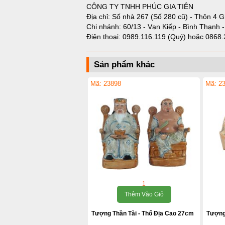
CÔNG TY TNHH PHÚC GIA TIÊN
Địa chỉ: Số nhà 267 (Số 280 cũ) - Thôn 4 G
Chi nhánh: 60/13 - Vạn Kiếp - Bình Thạnh 
Điện thoại:
0989.116.119 (Quý)
hoặc
0868.
Sản phẩm khác
Mã: 23898
Mã: 2
1
Thêm Vào Giỏ
Tượng Thần Tài - Thổ Địa Cao 27cm
Tượng