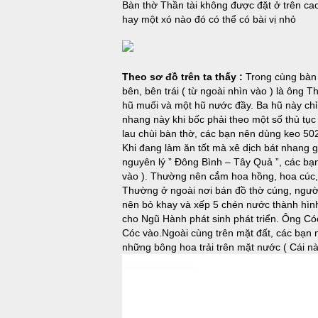
Bàn thờ Thần tài không được đặt ở trên cao
hay một xó nào đó có thể có bài vị nhỏ
Theo sơ đồ trên ta thấy :
Trong cùng bàn t
bên, bên trái ( từ ngoài nhìn vào ) là ông 
hũ muối và một hũ nước đầy. Ba hũ này chỉ
nhang này khi bốc phải theo một số thủ tục 
lau chùi bàn thờ, các bạn nên dùng keo 50
Khi đang làm ăn tốt mà xê dịch bát nhang gọ
nguyên lý ” Đông Bình – Tây Quả ”, các bạn đ
vào ). Thường nên cắm hoa hồng, hoa cúc, ho
Thường ở ngoài nơi bán đồ thờ cúng, người
nên bỏ khay và xếp 5 chén nước thành hìn
cho Ngũ Hành phát sinh phát triển. Ông Cóc
Cóc vào.Ngoài cùng trên mặt đất, các bạn n
những bông hoa trải trên mặt nước ( Cái 