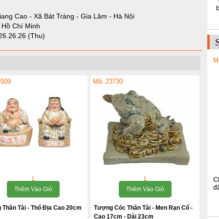
iang Cao - Xã Bát Tràng - Gia Lâm - Hà Nội
- Hồ Chí Minh
26.26.26 (Thu)
M
3509
Mã: 23730
1
1
C
đ
Thêm Vào Giỏ
Thêm Vào Giỏ
 Thần Tài - Thổ Địa Cao 20cm
Tượng Cóc Thần Tài - Men Rạn Cổ -
Cao 17cm - Dài 23cm