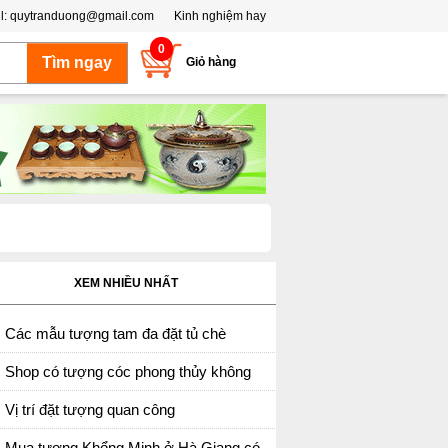
l:
quytranduong@gmail.com
Kinh nghiệm hay
0
Giỏ hàng
XEM NHIỀU NHẤT
Các mẫu tượng tam đa đặt tủ chè
Shop có tượng cóc phong thủy không
Vị trí đặt tượng quan công
Mua tượng Khổng Minh ở Hà Giang có