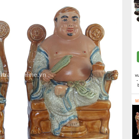
v
-
M