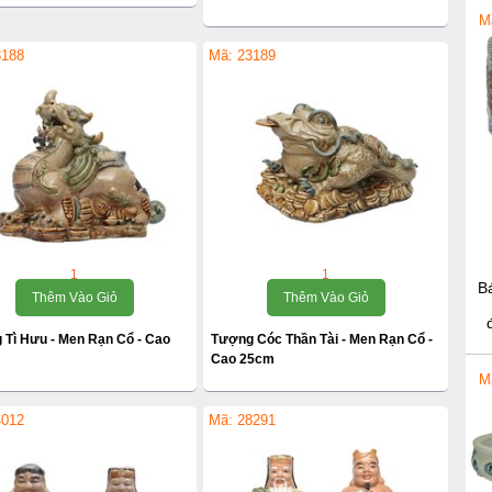
M
3188
Mã: 23189
1
1
B
Thêm Vào Giỏ
Thêm Vào Giỏ
 Tì Hưu - Men Rạn Cổ - Cao
Tượng Cóc Thần Tài - Men Rạn Cổ -
Cao 25cm
M
4012
Mã: 28291