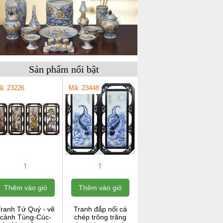
Sản phẩm nổi bật
ã: 23226
Mã: 23448
1
1
Thêm vào giỏ
Thêm vào giỏ
ranh Tứ Quý - vẽ
Tranh đắp nổi cá
cảnh Tùng-Cúc-
chép trông trăng