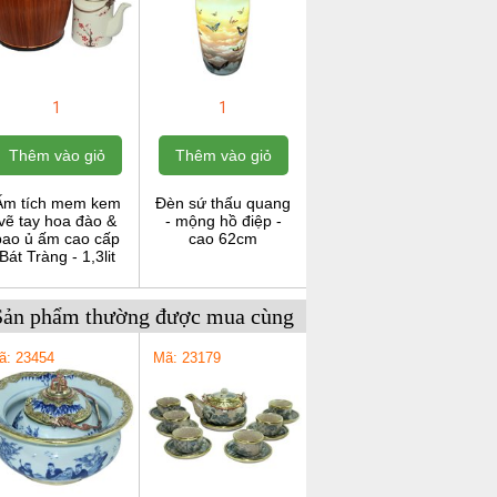
1
1
Thêm vào giỏ
Thêm vào giỏ
Ấm tích mem kem
Đèn sứ thấu quang
vẽ tay hoa đào &
- mộng hồ điệp -
bao ủ ấm cao cấp
cao 62cm
Bát Tràng - 1,3lit
Sản phẩm thường được mua cùng
ã: 23454
Mã: 23179