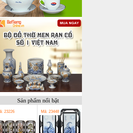
Sản phẩm nổi bật
ã: 23226
Mã: 23448