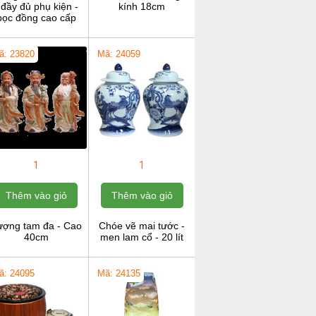
 đầy đủ phụ kiện -
kính 18cm
bọc đồng cao cấp
ã: 23820
Mã: 24059
1
1
Thêm vào giỏ
Thêm vào giỏ
ượng tam đa - Cao
Chóe vẽ mai tước -
40cm
men lam cổ - 20 lít
ã: 24095
Mã: 24135