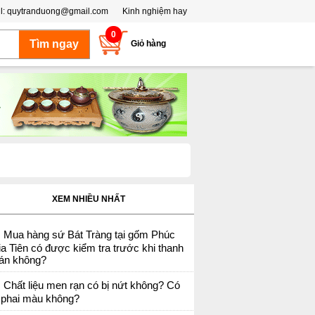
l:
quytranduong@gmail.com
Kinh nghiệm hay
0
Giỏ hàng
XEM NHIỀU NHẤT
Mua hàng sứ Bát Tràng tại gốm Phúc
a Tiên có được kiểm tra trước khi thanh
oán không?
Chất liệu men rạn có bị nứt không? Có
ị phai màu không?