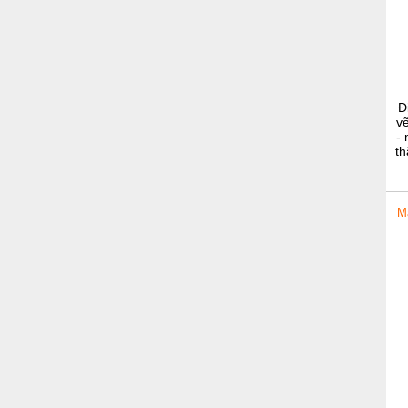
Đ
vẽ
-
th
M