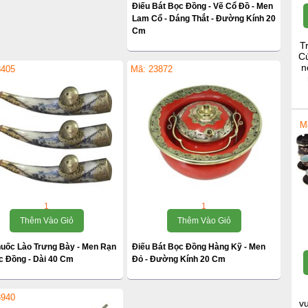
Điếu Bát Bọc Đồng - Vẽ Cổ Đồ - Men
Lam Cổ - Dáng Thắt - Đường Kính 20
Cm
T
Cú
n
3405
Mã: 23872
M
1
1
Thêm Vào Giỏ
Thêm Vào Giỏ
huốc Lào Trưng Bày - Men Rạn
Điếu Bát Bọc Đồng Hàng Kỹ - Men
c Đồng - Dài 40 Cm
Đỏ - Đường Kính 20 Cm
3940
v