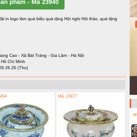
ản phẩm - Mã 23940
ặt in logo làm quà biếu quà tặng Hội nghị Hội thảo, quà tặng
iang Cao - Xã Bát Tràng - Gia Lâm - Hà Nội
- Hồ Chí Minh
26.26.26 (Thu)
3454
Mã: 23477
M