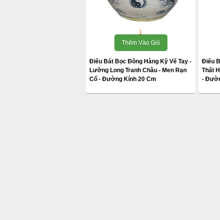
1
Thêm Vào Giỏ
Điếu Bát Bọc Đồng Hàng Kỹ Vẽ Tay -
Điếu B
Lưỡng Long Tranh Châu - Men Rạn
Thất H
Cổ - Đường Kính 20 Cm
- Đườ