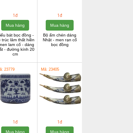
1đ
1đ
Mua hàng
Mua hàng
iếu bát bọc đồng -
Bộ ấm chén dáng
 trúc lâm thất hiền
Nhật - men rạn cổ
 men lam cổ - dáng
bọc đồng
ắt - đường kính 20
cm
ã: 23779
Mã: 23405
1đ
1đ
Mua hàng
Mua hàng