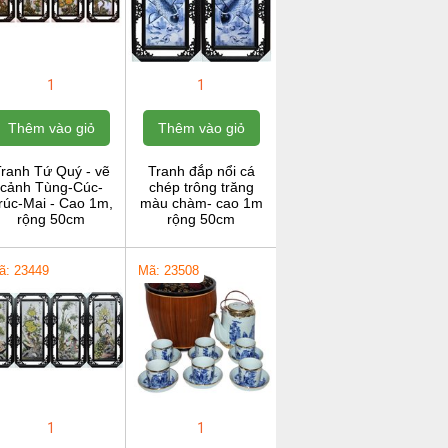
1
1
Thêm vào giỏ
Thêm vào giỏ
ranh Tứ Quý - vẽ
Tranh đắp nổi cá
cảnh Tùng-Cúc-
chép trông trăng
rúc-Mai - Cao 1m,
màu chàm- cao 1m
rộng 50cm
rộng 50cm
ã: 23449
Mã: 23508
1
1