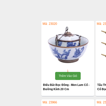
Mã: 23020
Mã: 2
1
Thêm Vào Giỏ
Điếu Bát Bọc Đồng - Men Lam Cổ -
Tẩu T
Đường Kính 20 Cm
Cổ Bọ
Mã: 23966
Mã: 2