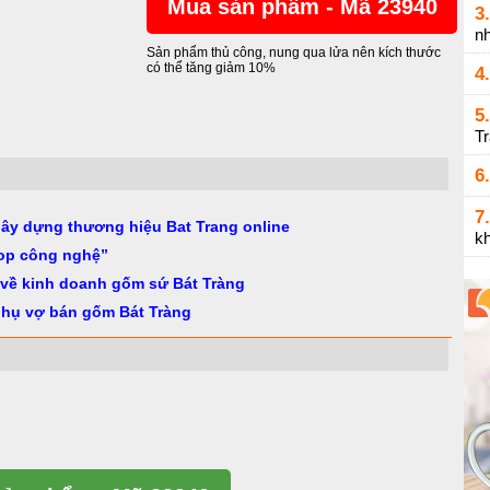
Mua sản phẩm - Mã 23940
3.
n
Sản phẩm thủ công, nung qua lửa nên kích thước
có thể tăng giảm 10%
4.
5.
T
6.
7.
gây dựng thương hiệu Bat Trang online
k
op công nghệ”
 về kinh doanh gốm sứ Bát Tràng
phụ vợ bán gốm Bát Tràng