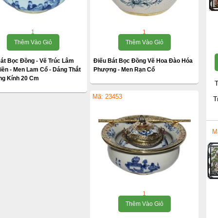
1
1
Thêm Vào Giỏ
Thêm Vào Giỏ
át Bọc Đồng - Vẽ Trúc Lâm
Điếu Bát Bọc Đồng Vẽ Hoa Đào Hóa
iền - Men Lam Cổ - Dáng Thắt
Phượng - Men Rạn Cổ
ng Kính 20 Cm
T
Mã: 23453
T
M
1
Thêm Vào Giỏ