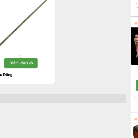
-
M
1
Thêm Vào Giỏ
ếu Đồng
T
M