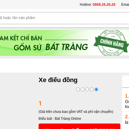
Hotline:
0868.26.26.26
Emai
Xe điếu đồng
1.
Gi
1
t
(Giá trên chưa bao gồm VAT và phí vận chuyển)
2.
Điếu bát
-
Bát Tràng Online
b