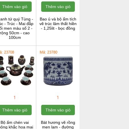
Thêm vào giỏ
Thêm vào giỏ
ranh tứ quý Tùng -
Bao ủ và bộ ấm tích
c - Trúc - Mai đắp
vẽ trúc lâm thất hiền
ổi men màu số 2 -
- 1,25lit - bọc đồng
rộng 50cm - cao
100cm
ã: 23708
Mã: 23780
1
1
Thêm vào giỏ
Thêm vào giỏ
Bộ ấm chén vai
Bát hương vẽ rồng
uông khắc hoa mai
men lam - đường