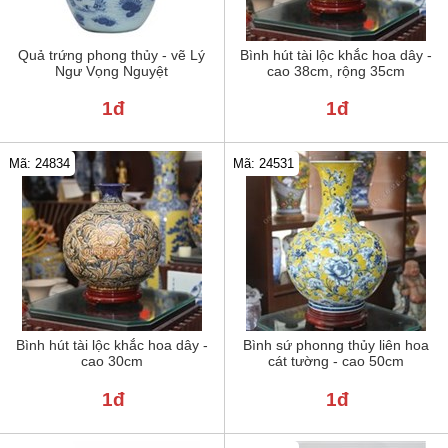
Quả trứng phong thủy - vẽ Lý
Bình hút tài lộc khắc hoa dây -
Ngư Vọng Nguyệt
cao 38cm, rộng 35cm
1đ
1đ
Mã: 24834
Mã: 24531
Bình hút tài lộc khắc hoa dây -
Bình sứ phonng thủy liên hoa
cao 30cm
cát tường - cao 50cm
1đ
1đ