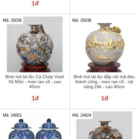
1đ
Mã: 25036
Mã: 25038
Bình hút tài lộc Cá Chép Vượt
Bình hút tài lộc đắp nổi mã đáo
Vũ Môn - men rạn cổ - cao
thành công - men rạn cổ - rát
40cm
vàng 24k - cao 40cm
1đ
1đ
Mã: 24051
Mã: 24924