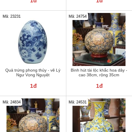
1đ
1đ
Mã: 23231
Mã: 24754
Quả trứng phong thủy - vẽ Lý
Bình hút tài lộc khắc hoa dây -
Ngư Vọng Nguyệt
cao 38cm, rộng 35cm
1đ
1đ
Mã: 24834
Mã: 24531