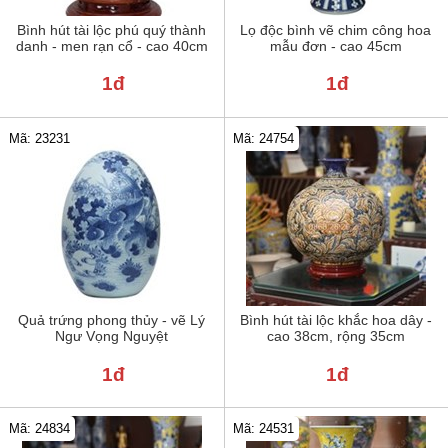
Bình hút tài lộc phú quý thành
Lọ độc bình vẽ chim công hoa
danh - men rạn cổ - cao 40cm
mẫu đơn - cao 45cm
1đ
1đ
Mã: 23231
Mã: 24754
Quả trứng phong thủy - vẽ Lý
Bình hút tài lộc khắc hoa dây -
Ngư Vọng Nguyệt
cao 38cm, rộng 35cm
1đ
1đ
Mã: 24834
Mã: 24531