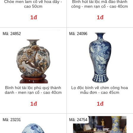
Chóe men lam cổ vẽ hoa dây -
Bình hút tài lộc mã đáo thành
cao 50cm
công - men rạn cổ - cao 40cm
1đ
1đ
Mã: 24852
Mã: 24096
Bình hút tài lộc phú quý thành
Lọ độc bình vẽ chim công hoa
danh - men rạn cổ - cao 40cm
mẫu đơn - cao 45cm
1đ
1đ
Mã: 23231
Mã: 24754