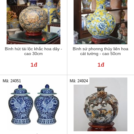
Bình hút tài lộc khắc hoa dây -
Bình sứ phonng thủy liên hoa
cao 30cm
cát tường - cao 50cm
1đ
1đ
Mã: 24051
Mã: 24924