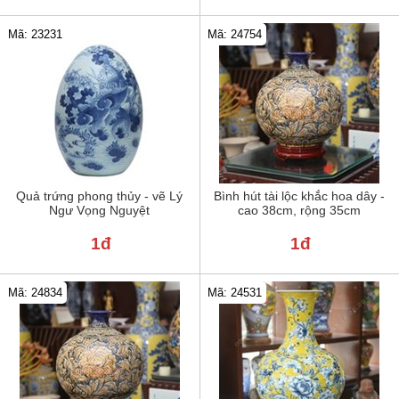
Mã: 23231
Mã: 24754
Quả trứng phong thủy - vẽ Lý
Bình hút tài lộc khắc hoa dây -
Ngư Vọng Nguyệt
cao 38cm, rộng 35cm
1đ
1đ
Mã: 24834
Mã: 24531