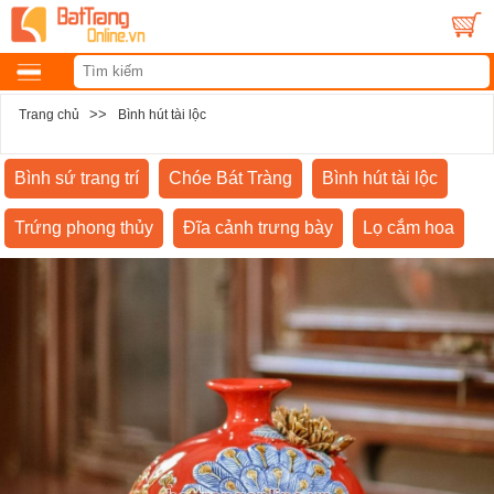
>>
Trang chủ
Bình hút tài lộc
Bình sứ trang trí
Chóe Bát Tràng
Bình hút tài lộc
Trứng phong thủy
Đĩa cảnh trưng bày
Lọ cắm hoa