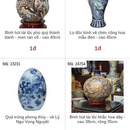
Bình hút tài lộc phú quý thành
Lọ độc bình vẽ chim công hoa
danh - men rạn cổ - cao 40cm
mẫu đơn - cao 45cm
1đ
1đ
Mã: 23231
Mã: 24754
Quả trứng phong thủy - vẽ Lý
Bình hút tài lộc khắc hoa dây -
Ngư Vọng Nguyệt
cao 38cm, rộng 35cm