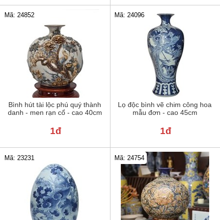
Mã: 24852
Mã: 24096
Bình hút tài lộc phú quý thành
Lọ độc bình vẽ chim công hoa
danh - men rạn cổ - cao 40cm
mẫu đơn - cao 45cm
1đ
1đ
Mã: 23231
Mã: 24754