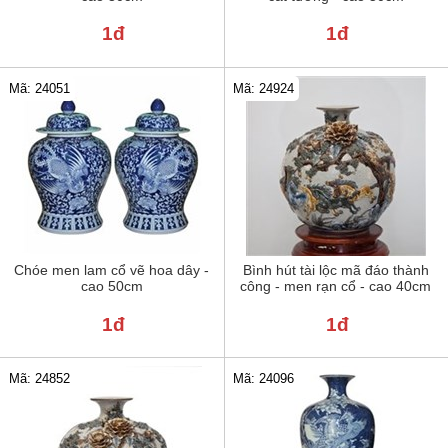
1đ
1đ
Mã: 24051
Mã: 24924
Chóe men lam cổ vẽ hoa dây -
Bình hút tài lộc mã đáo thành
cao 50cm
công - men rạn cổ - cao 40cm
1đ
1đ
Mã: 24852
Mã: 24096