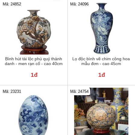
Mã: 24852
Mã: 24096
Bình hút tài lộc phú quý thành
Lọ độc bình vẽ chim công hoa
danh - men rạn cổ - cao 40cm
mẫu đơn - cao 45cm
1đ
1đ
Mã: 23231
Mã: 24754