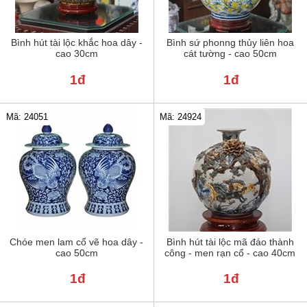
Bình hút tài lộc khắc hoa dây -
Bình sứ phonng thủy liên hoa
cao 30cm
cát tường - cao 50cm
1đ
1đ
Mã: 24051
Mã: 24924
Chóe men lam cổ vẽ hoa dây -
Bình hút tài lộc mã đáo thành
cao 50cm
công - men rạn cổ - cao 40cm
1đ
1đ