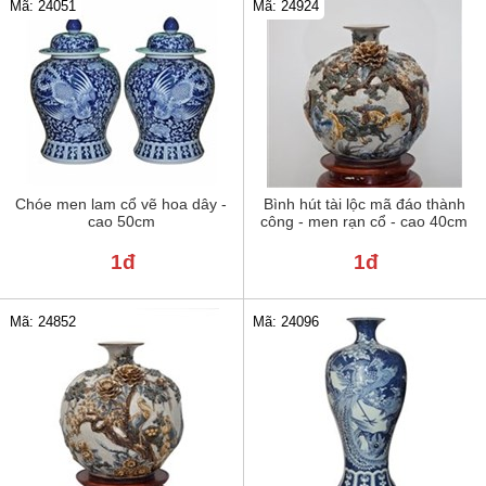
Mã: 24051
Mã: 24924
Chóe men lam cổ vẽ hoa dây -
Bình hút tài lộc mã đáo thành
cao 50cm
công - men rạn cổ - cao 40cm
1đ
1đ
Mã: 24852
Mã: 24096