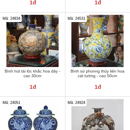
1đ
1đ
Mã: 24834
Mã: 24531
Bình hút tài lộc khắc hoa dây -
Bình sứ phonng thủy liên hoa
cao 30cm
cát tường - cao 50cm
1đ
1đ
Mã: 24051
Mã: 24924