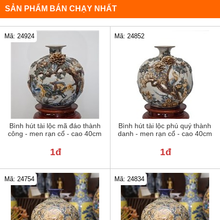
SẢN PHẨM BÁN CHẠY NHẤT
Mã: 24924
Mã: 24852
Bình hút tài lộc mã đáo thành
Bình hút tài lộc phú quý thành
công - men rạn cổ - cao 40cm
danh - men rạn cổ - cao 40cm
1đ
1đ
Mã: 24754
Mã: 24834