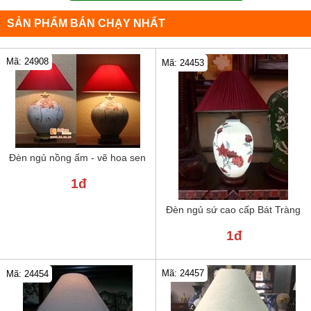
SẢN PHẨM BÁN CHẠY NHẤT
Mã: 24908
Mã: 24453
Đèn ngủ nồng ấm - vẽ hoa sen
1đ
Đèn ngủ sứ cao cấp Bát Tràng
1đ
Mã: 24457
Mã: 24454