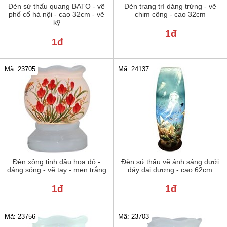
Đèn sứ thấu quang BATO - vẽ
Đèn trang trí dáng trứng - vẽ
phố cổ hà nội - cao 32cm - vẽ
chim công - cao 32cm
kỹ
1đ
1đ
Mã: 23705
Mã: 24137
Đèn xông tinh dầu hoa đỏ -
Đèn sứ thấu vẽ ánh sáng dưới
dáng sóng - vẽ tay - men trắng
đáy đại dương - cao 62cm
1đ
1đ
Mã: 23756
Mã: 23703