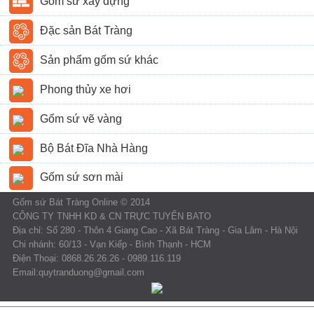
Gốm sứ xây dựng
Đặc sản Bát Tràng
Sản phẩm gốm sứ khác
Phong thủy xe hơi
Gốm sứ vẽ vàng
Bộ Bát Đĩa Nhà Hàng
Gốm sứ sơn mài
Gốm sứ Bát Tràng Online © 2014
CÔNG TY TNHH KD & CN TRỰC TUYẾN BATO
Địa chỉ: Số 280 - Thôn 4 Giang Cao - Xã Bát Tràng - Gia Lâm - Hà Nội
Chi nhánh: 60/13 - Vạn Kiếp - Bình Thạnh - HCM
Điện Thoại: 0868.26.26.26 - 0989.116.119
Email:quytranduong@gmail.com