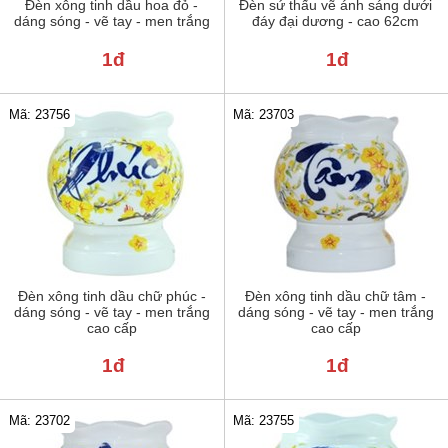
Đèn xông tinh dầu hoa đỏ -
Đèn sứ thấu vẽ ánh sáng dưới
dáng sóng - vẽ tay - men trắng
đáy đại dương - cao 62cm
1đ
1đ
Mã: 23756
Mã: 23703
Đèn xông tinh dầu chữ phúc -
Đèn xông tinh dầu chữ tâm -
dáng sóng - vẽ tay - men trắng
dáng sóng - vẽ tay - men trắng
cao cấp
cao cấp
1đ
1đ
Mã: 23702
Mã: 23755