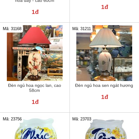
hoa dây - cao 60cm
1đ
1đ
Mã: 31211
Mã: 31168
Đèn ngủ hoa ngọc lan, cao
Đèn ngủ hoa sen ngát hương
58cm
1đ
1đ
Mã: 23756
Mã: 23703