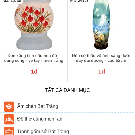
Mã: 23705
Mã: 24137
Đèn xông tinh dầu hoa đỏ -
Đèn sứ thấu vẽ ánh sáng dưới
dáng sóng - vẽ tay - men trắng
đáy đại dương - cao 62cm
1đ
1đ
TẤT CẢ DANH MỤC
Ấm chén Bát Tràng
Đồ thờ cúng men rạn
Tranh gốm sứ Bát Tràng