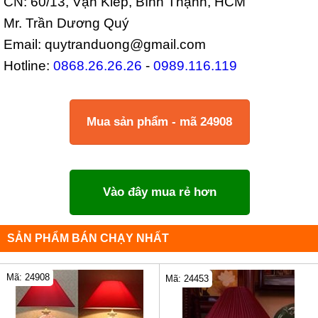
CN: 60/13, Vạn Kiếp, Bình Thạnh, HCM
Mr. Trần Dương Quý
Email: quytranduong@gmail.com
Hotline:
0868.26.26.26
-
0989.116.119
Mua sản phẩm - mã 24908
Vào đây mua rẻ hơn
SẢN PHẨM BÁN CHẠY NHẤT
Mã: 24908
Mã: 24453