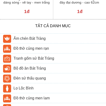
dáng sóng - vẽ tay - men trắng
đáy đại dương - cao 62cm
1đ
1đ
TẤT CẢ DANH MỤC
Ấm chén Bát Tràng
Đồ thờ cúng men rạn
Tranh gốm sứ Bát Tràng
Bộ đồ ăn Bát Tràng
Đèn sứ thấu quang
Lọ Lộc Bình
Đồ thờ cúng men lam