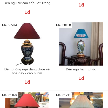
Đèn ngủ sứ cao cấp Bát Tràng
1đ
1đ
Mã: 30158
Mã: 27974
Đèn phòng ngủ dáng chóe vẽ
Đèn ngủ hạnh phúc
hoa dây - cao 60cm
1đ
1đ
Mã: 31211
Mã: 31168