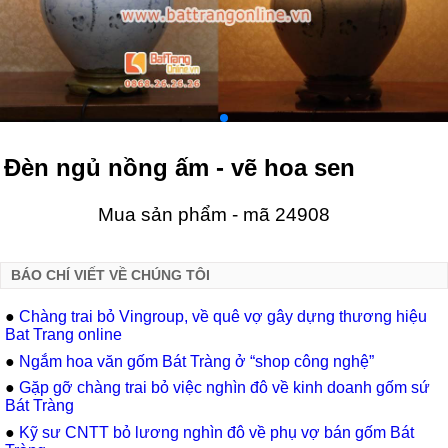
Đèn ngủ nồng ấm - vẽ hoa sen
Mua sản phẩm - mã 24908
BÁO CHÍ VIẾT VỀ CHÚNG TÔI
●
Chàng trai bỏ Vingroup, về quê vợ gây dựng thương hiệu
Bat Trang online
●
Ngắm hoa văn gốm Bát Tràng ở “shop công nghệ”
●
Gặp gỡ chàng trai bỏ việc nghìn đô về kinh doanh gốm sứ
Bát Tràng
●
Kỹ sư CNTT bỏ lương nghìn đô về phụ vợ bán gốm Bát