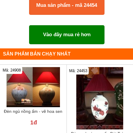
Mua sản phẩm - mã 24454
Vào đây mua rẻ hơn
SẢN PHẨM BÁN CHẠY NHẤT
Mã: 24908
Mã: 24453
Đèn ngủ nồng ấm - vẽ hoa sen
1đ