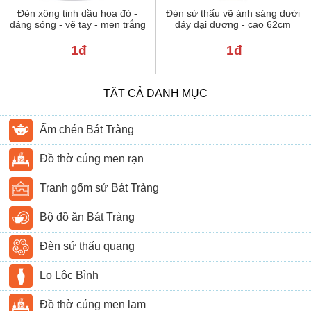
Đèn xông tinh dầu hoa đỏ -
Đèn sứ thấu vẽ ánh sáng dưới
dáng sóng - vẽ tay - men trắng
đáy đại dương - cao 62cm
1đ
1đ
TẤT CẢ DANH MỤC
Ấm chén Bát Tràng
Đồ thờ cúng men rạn
Tranh gốm sứ Bát Tràng
Bộ đồ ăn Bát Tràng
Đèn sứ thấu quang
Lọ Lộc Bình
Đồ thờ cúng men lam