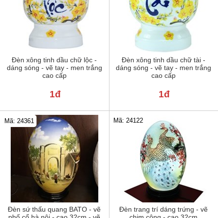
Đèn xông tinh dầu chữ lộc -
Đèn xông tinh dầu chữ tài -
dáng sóng - vẽ tay - men trắng
dáng sóng - vẽ tay - men trắng
cao cấp
cao cấp
1đ
1đ
Mã: 24122
Mã: 24361
Đèn sứ thấu quang BATO - vẽ
Đèn trang trí dáng trứng - vẽ
phố cổ hà nội - cao 32cm - vẽ
chim công - cao 32cm