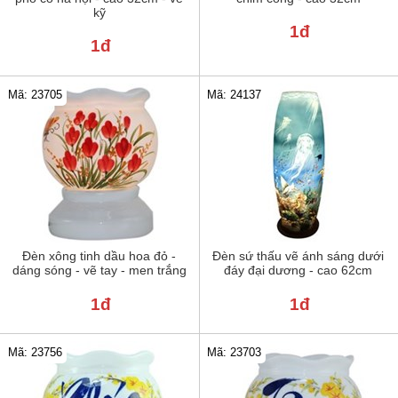
kỹ
1đ
1đ
Mã: 23705
Mã: 24137
Đèn xông tinh dầu hoa đỏ -
Đèn sứ thấu vẽ ánh sáng dưới
dáng sóng - vẽ tay - men trắng
đáy đại dương - cao 62cm
1đ
1đ
Mã: 23756
Mã: 23703