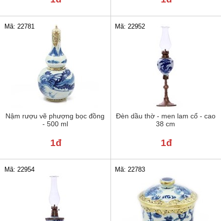
Mã: 22781
Mã: 22952
Nậm rượu vẽ phượng bọc đồng
Đèn dầu thờ - men lam cổ - cao
- 500 ml
38 cm
1đ
1đ
Mã: 22954
Mã: 22783