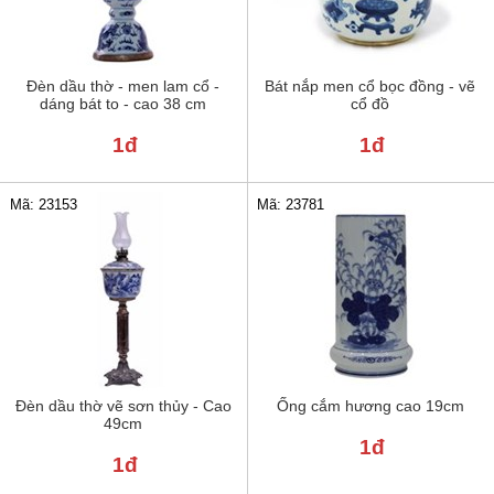
Đèn dầu thờ - men lam cổ -
Bát nắp men cổ bọc đồng - vẽ
dáng bát to - cao 38 cm
cổ đồ
1đ
1đ
Mã: 23781
Mã: 23153
Đèn dầu thờ vẽ sơn thủy - Cao
Ống cắm hương cao 19cm
49cm
1đ
1đ