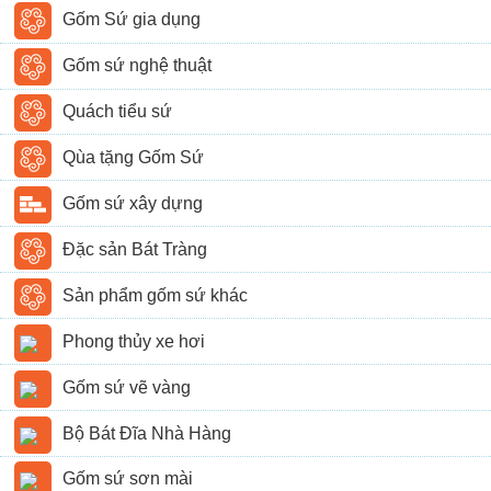
Gốm Sứ gia dụng
Gốm sứ nghệ thuật
Quách tiểu sứ
Qùa tặng Gốm Sứ
Gốm sứ xây dựng
Đặc sản Bát Tràng
Sản phẩm gốm sứ khác
Phong thủy xe hơi
Gốm sứ vẽ vàng
Bộ Bát Đĩa Nhà Hàng
Gốm sứ sơn mài