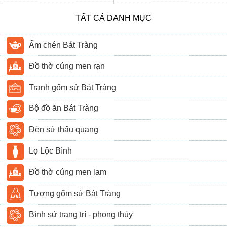
TẤT CẢ DANH MỤC
Ấm chén Bát Tràng
Đồ thờ cúng men rạn
Tranh gốm sứ Bát Tràng
Bộ đồ ăn Bát Tràng
Đèn sứ thấu quang
Lọ Lộc Bình
Đồ thờ cúng men lam
Tượng gốm sứ Bát Tràng
Bình sứ trang trí - phong thủy