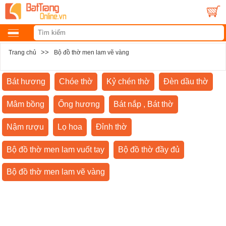
>>
Trang chủ
Bộ đồ thờ men lam vẽ vàng
Bát hương
Chóe thờ
Kỷ chén thờ
Đèn dầu thờ
Mâm bồng
Ống hương
Bát nắp , Bát thờ
Nậm rượu
Lọ hoa
Đỉnh thờ
Bộ đồ thờ men lam vuốt tay
Bộ đồ thờ đầy đủ
Bộ đồ thờ men lam vẽ vàng