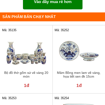
Vào đây mua rẻ hơn
SẢN PHẨM BÁN CHẠY NHẤT
Mã: 35135
Mã: 35252
Bộ đồ thờ gốm sứ vẽ vàng 20
Mâm Bồng men lam vẽ vàng,
món
họa tiết sen đk 15cm
1đ
1đ
Mã: 35253
Mã: 35254