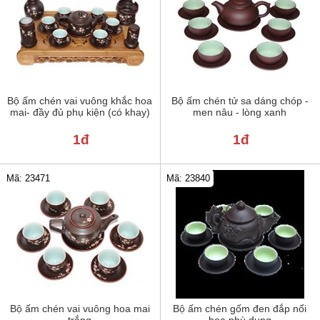
Bộ ấm chén vai vuông khắc hoa
Bộ ấm chén tử sa dáng chóp -
mai- đầy đủ phụ kiện (có khay)
men nâu - lòng xanh
1đ
1đ
Mã: 23471
Mã: 23840
Bộ ấm chén vai vuông hoa mai
Bộ ấm chén gốm đen đắp nổi
trắng
hoa phù dung