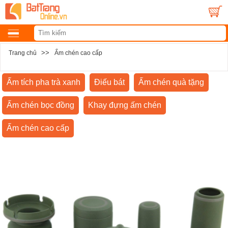
>>
Trang chủ
Ấm chén cao cấp
Ấm tích pha trà xanh
Điếu bát
Ấm chén quà tặng
Ấm chén bọc đồng
Khay đựng ấm chén
Ấm chén cao cấp