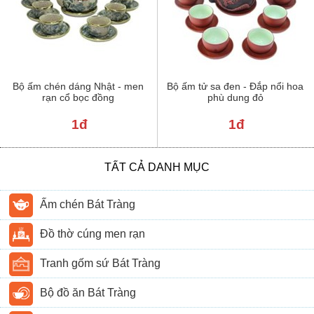
Bộ ấm chén dáng Nhật - men
Bộ ấm tử sa đen - Đắp nổi hoa
rạn cổ bọc đồng
phù dung đỏ
1đ
1đ
TẤT CẢ DANH MỤC
Ấm chén Bát Tràng
Đồ thờ cúng men rạn
Tranh gốm sứ Bát Tràng
Bộ đồ ăn Bát Tràng