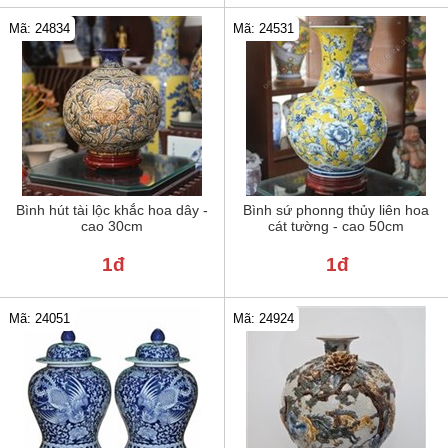
Mã: 24834
Mã: 24531
Bình hút tài lộc khắc hoa dây -
Bình sứ phonng thủy liên hoa
cao 30cm
cát tường - cao 50cm
1đ
1đ
Mã: 24051
Mã: 24924