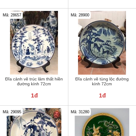
Mã: 28657
Mã: 28900
Đĩa cảnh vẽ trúc lâm thất hiền
Đĩa cảnh vẽ tùng lộc đường
đường kính 72cm
kính 72cm
1đ
1đ
Mã: 29095
Mã: 31280