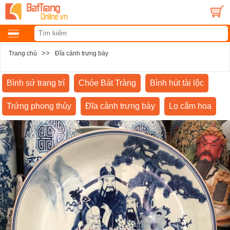
>>
Trang chủ
Đĩa cảnh trưng bày
Bình sứ trang trí
Chóe Bát Tràng
Bình hút tài lộc
Trứng phong thủy
Đĩa cảnh trưng bày
Lọ cắm hoa