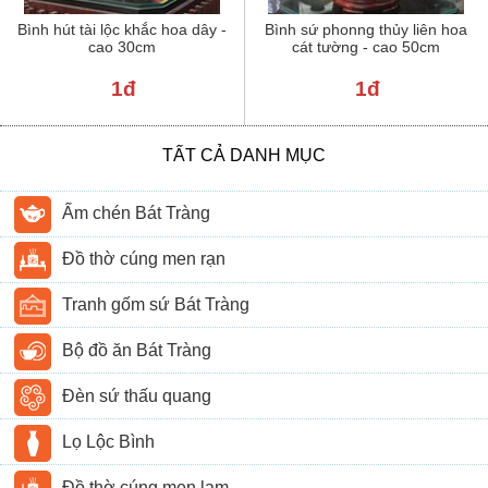
Bình hút tài lộc khắc hoa dây -
Bình sứ phonng thủy liên hoa
cao 30cm
cát tường - cao 50cm
1đ
1đ
TẤT CẢ DANH MỤC
Ấm chén Bát Tràng
Đồ thờ cúng men rạn
Tranh gốm sứ Bát Tràng
Bộ đồ ăn Bát Tràng
Đèn sứ thấu quang
Lọ Lộc Bình
Đồ thờ cúng men lam