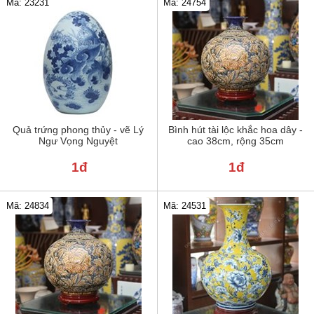
Mã: 23231
Mã: 24754
Quả trứng phong thủy - vẽ Lý
Bình hút tài lộc khắc hoa dây -
Ngư Vọng Nguyệt
cao 38cm, rộng 35cm
1đ
1đ
Mã: 24834
Mã: 24531