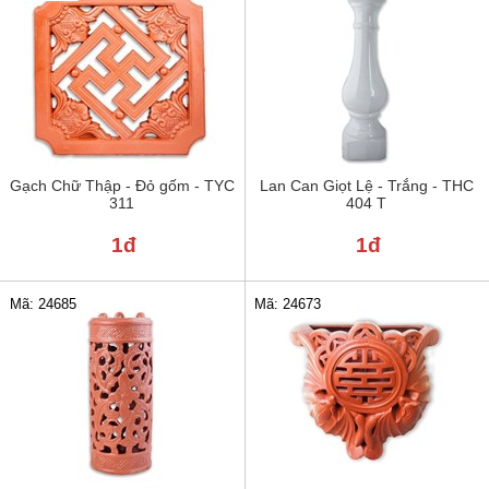
Gạch Chữ Thập - Đỏ gốm - TYC
Lan Can Giọt Lệ - Trắng - THC
311
404 T
1đ
1đ
Mã: 24685
Mã: 24673