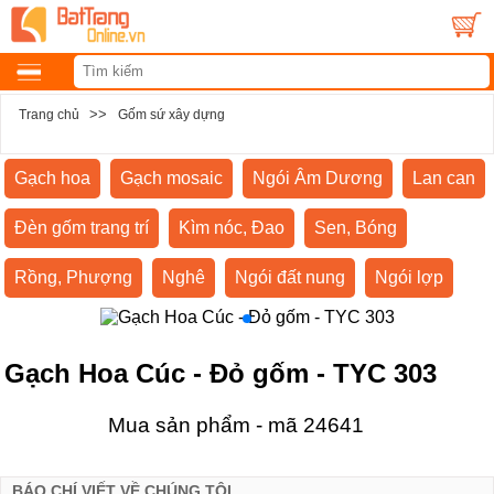
>>
Trang chủ
Gốm sứ xây dựng
Gạch hoa
Gạch mosaic
Ngói Âm Dương
Lan can
Đèn gốm trang trí
Kìm nóc, Đao
Sen, Bóng
Rồng, Phượng
Nghê
Ngói đất nung
Ngói lợp
Gạch Hoa Cúc - Đỏ gốm - TYC 303
Mua sản phẩm - mã 24641
BÁO CHÍ VIẾT VỀ CHÚNG TÔI