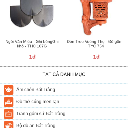
Ngói Văn Miếu - Ghi bóngGhi
Đèn Treo Vuông Thọ - Đỏ gốm -
khô - THC 107G
TYC 754
1đ
1đ
TẤT CẢ DANH MỤC
Ấm chén Bát Tràng
Đồ thờ cúng men rạn
Tranh gốm sứ Bát Tràng
Bộ đồ ăn Bát Tràng