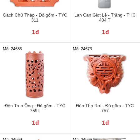
Gạch Chữ Thập - Đỏ gốm - TYC
Lan Can Giọt Lệ - Trắng - THC
311
404 T
1đ
1đ
Mã: 24685
Mã: 24673
Đèn Treo Ống - Đỏ gốm - TYC
Đèn Thọ Rơi - Đỏ gốm - TYC
759L
757
1đ
1đ
Mã: 24669
Mã: 24666