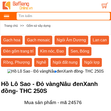
>>
Trang chủ
Gốm sứ xây dựng
Gạch hoa
Gạch mosaic
Ngói Âm Dương
Lan can
Đèn gốm trang trí
Kìm nóc, Đao
Sen, Bóng
Rồng, Phượng
Nghê
Ngói đất nung
Ngói lợp
Hồ Lô Sao - Đỏ vàngNâu đenXanh
đồng- THC 250S
Mua sản phẩm - mã 24576