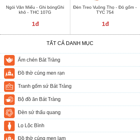
Ngói Văn Miếu - Ghi bóngGhi
Đèn Treo Vuông Thọ - Đỏ gốm -
khô - THC 107G
TYC 754
1đ
1đ
TẤT CẢ DANH MỤC
Ấm chén Bát Tràng
Đồ thờ cúng men rạn
Tranh gốm sứ Bát Tràng
Bộ đồ ăn Bát Tràng
Đèn sứ thấu quang
Lọ Lộc Bình
Đồ thờ cúng men lam