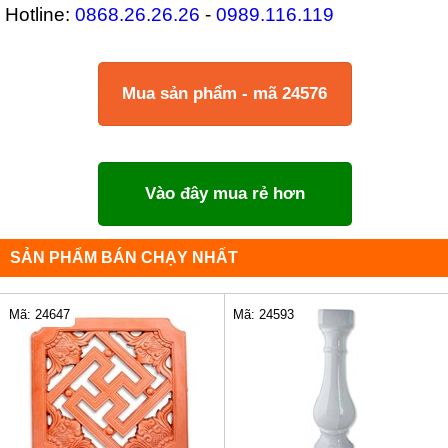
Hotline:
0868.26.26.26
-
0989.116.119
Mua sản phẩm - mã 24576
Vào đây mua rẻ hơn
SẢN PHẨM BÁN CHẠY NHẤT
Mã: 24647
Mã: 24593