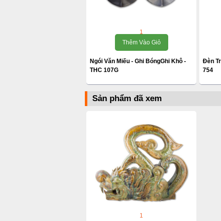
1
Thêm Vào Giỏ
Ngói Văn Miếu - Ghi BóngGhi Khô -
Đèn T
THC 107G
754
Sản phẩm đã xem
1