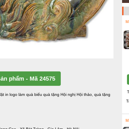
M
ản phẩm - Mã 24575
T
ặt in logo làm quà biếu quà tặng Hội nghị Hội thảo, quà tặng
T
M