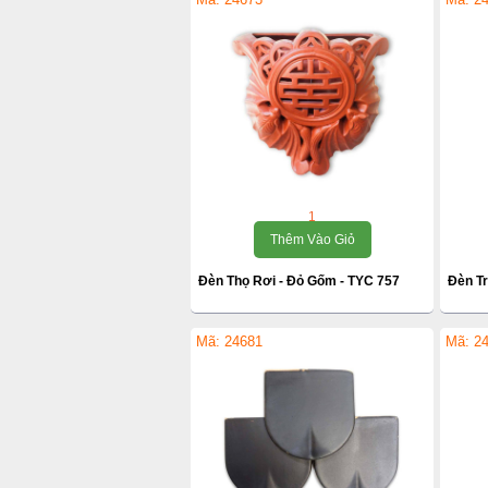
1
Thêm Vào Giỏ
Đèn Thọ Rơi - Đỏ Gốm - TYC 757
Đèn Tr
Mã: 24681
Mã: 2