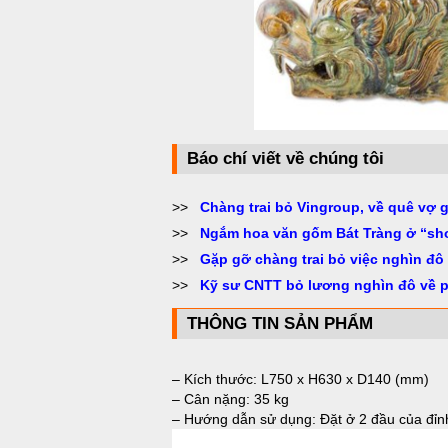
Báo chí viết về chúng tôi
>>
Chàng trai bỏ Vingroup, về quê vợ 
>>
Ngắm hoa văn gốm Bát Tràng ở “sh
>>
Gặp gỡ chàng trai bỏ việc nghìn đô
>>
Kỹ sư CNTT bỏ lương nghìn đô về 
THÔNG TIN SẢN PHẨM
– Kích thước: L750 x H630 x D140 (mm)
–
Cân nặng: 35 kg
– Hướng dẫn sử dụng: Đặt ở 2 đầu của đỉnh