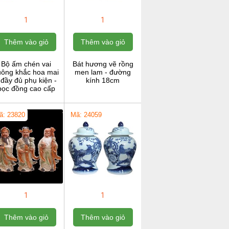
1
1
Thêm vào giỏ
Thêm vào giỏ
Bộ ấm chén vai
Bát hương vẽ rồng
uông khắc hoa mai
men lam - đường
 đầy đủ phụ kiện -
kính 18cm
bọc đồng cao cấp
ã: 23820
Mã: 24059
1
1
Thêm vào giỏ
Thêm vào giỏ