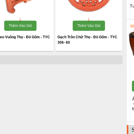
T
1
1
Thêm Vào Giỏ
Thêm Vào Giỏ
M
reo Vuông Thọ - Đỏ Gốm - TYC
Gạch Tròn Chữ Thọ - Đỏ Gốm - TYC
306- 60