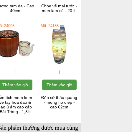
ượng tam đa - Cao
Chóe vẽ mai tước -
40cm
men lam cổ - 20 lít
ã: 24095
Mã: 24135
1
1
Thêm vào giỏ
Thêm vào giỏ
Ấm tích mem kem
Đèn sứ thấu quang
vẽ tay hoa đào &
- mộng hồ điệp -
bao ủ ấm cao cấp
cao 62cm
Bát Tràng - 1,3lit
Sản phẩm thường được mua cùng