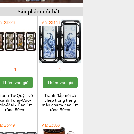
Sản phẩm nổi bật
ã: 23226
Mã: 23448
1
1
Thêm vào giỏ
Thêm vào giỏ
ranh Tứ Quý - vẽ
Tranh đắp nổi cá
cảnh Tùng-Cúc-
chép trông trăng
rúc-Mai - Cao 1m,
màu chàm- cao 1m
rộng 50cm
rộng 50cm
ã: 23449
Mã: 23508