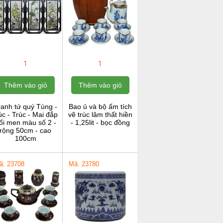
1
1
Thêm vào giỏ
Thêm vào giỏ
ranh tứ quý Tùng -
Bao ủ và bộ ấm tích
c - Trúc - Mai đắp
vẽ trúc lâm thất hiền
ổi men màu số 2 -
- 1,25lit - bọc đồng
rộng 50cm - cao
100cm
ã: 23708
Mã: 23780