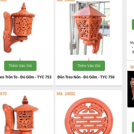
v
-
1
1
Thêm Vào Giỏ
Thêm Vào Giỏ
M
eo Tròn To - Đỏ Gốm - TYC 753
Đèn Treo Nón - Đỏ Gốm - TYC 750
4670
Mã: 24692