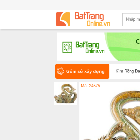
Gốm sứ xây dựng
Kìm Rồng Đại
Mã: 24575