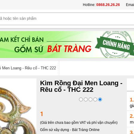
Hotline:
0868.26.26.26
Emai
 Men Loang - Rêu cổ - THC 222
Kìm Rồng Đại Men Loang -
Rêu cổ - THC 222
1.
gi
1
2.
m
(Giá trên chưa bao gồm VAT và phí vận chuyển)
Gốm sứ xây dựng
-
Bát Tràng Online
3.