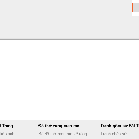
t Tràng
Đồ thờ cúng men rạn
Tranh gốm sứ Bát T
trà xanh
Bộ đồ thờ men rạn vẽ rồng
Tranh ghép sứ