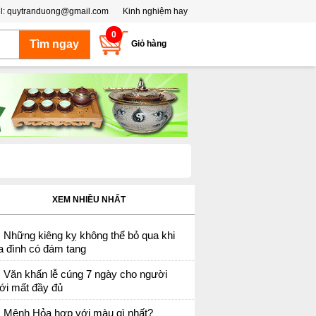
l:
quytranduong@gmail.com
Kinh nghiệm hay
0
Giỏ hàng
XEM NHIỀU NHẤT
Những kiêng kỵ không thể bỏ qua khi
a đình có đám tang
Văn khấn lễ cúng 7 ngày cho người
ới mất đầy đủ
Mệnh Hỏa hợp với màu gì nhất?