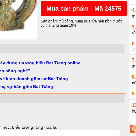
Mua sản phẩm - Mã 24575
4.
m
Sản phẩm thủ công, nung qua lửa nên kích thước
có thể tăng giảm 10%
5.
r
6.
Th
7.
gây dựng thương hiệu Bat Trang online
m
op công nghệ”
8.
 về kinh doanh gốm sứ Bát Tràng
xử
phụ vợ bán gốm Bát Tràng
9.
1
h
 nóc, biểu tượng rồng hóa lá.