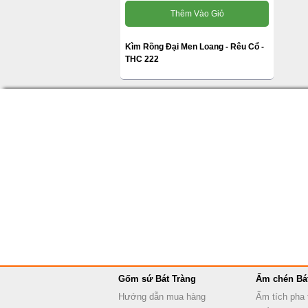
Thêm Vào Giỏ
Kìm Rồng Đại Men Loang - Rêu Cổ -
THC 222
Gốm sứ Bát Tràng
Ấm chén Bá
Hướng dẫn mua hàng
Ấm tích pha 