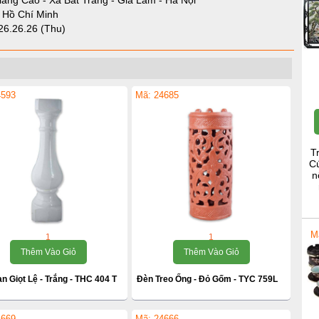
iang Cao - Xã Bát Tràng - Gia Lâm - Hà Nội
- Hồ Chí Minh
26.26.26 (Thu)
4593
Mã: 24685
T
Cú
n
M
1
1
Thêm Vào Giỏ
Thêm Vào Giỏ
n Giọt Lệ - Trắng - THC 404 T
Đèn Treo Ống - Đỏ Gốm - TYC 759L
4669
Mã: 24666