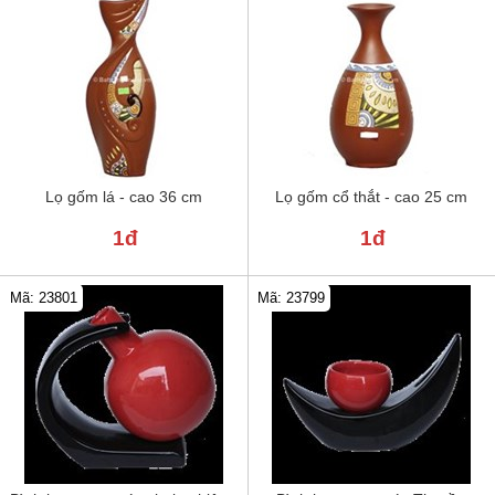
Lọ gốm lá - cao 36 cm
Lọ gốm cổ thắt - cao 25 cm
1đ
1đ
Mã: 23801
Mã: 23799