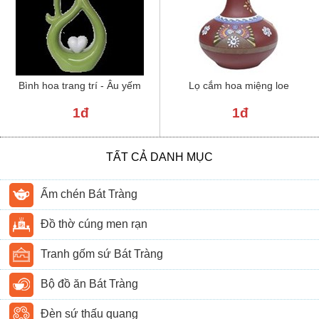
Bình hoa trang trí - Âu yếm
Lọ cắm hoa miệng loe
1đ
1đ
TẤT CẢ DANH MỤC
Ấm chén Bát Tràng
Đồ thờ cúng men rạn
Tranh gốm sứ Bát Tràng
Bộ đồ ăn Bát Tràng
Đèn sứ thấu quang