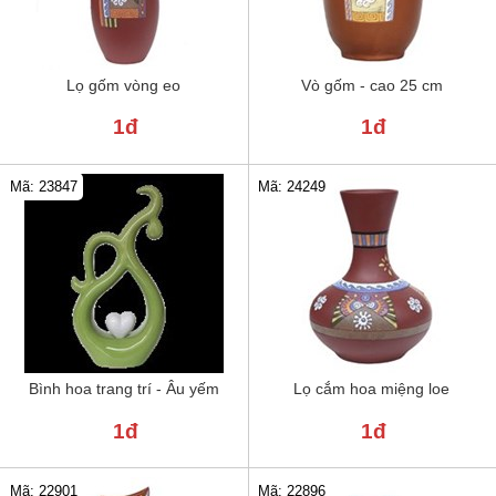
Lọ gốm vòng eo
Vò gốm - cao 25 cm
1đ
1đ
Mã: 23847
Mã: 24249
Bình hoa trang trí - Âu yếm
Lọ cắm hoa miệng loe
1đ
1đ
Mã: 22901
Mã: 22896