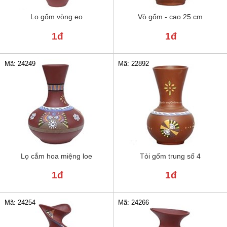
Lọ gốm vòng eo
Vò gốm - cao 25 cm
1đ
1đ
Mã: 24249
Mã: 22892
Lọ cắm hoa miệng loe
Tỏi gốm trung số 4
1đ
1đ
Mã: 24254
Mã: 24266