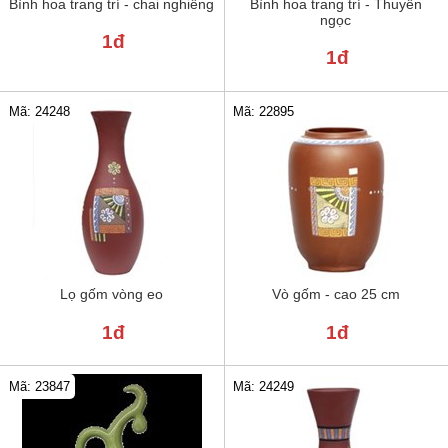
Bình hoa trang trí - chai nghiêng
Bình hoa trang trí - Thuyền
ngọc
1đ
1đ
Mã: 24248
Mã: 22895
Lọ gốm vòng eo
Vò gốm - cao 25 cm
1đ
1đ
Mã: 23847
Mã: 24249