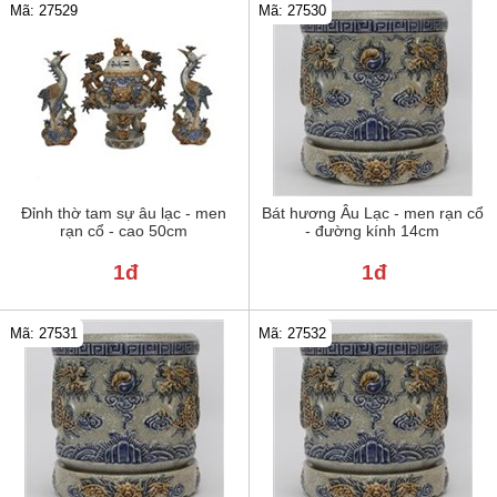
Mã: 27529
Mã: 27530
Đỉnh thờ tam sự âu lạc - men
Bát hương Âu Lạc - men rạn cổ
rạn cổ - cao 50cm
- đường kính 14cm
1đ
1đ
Mã: 27531
Mã: 27532