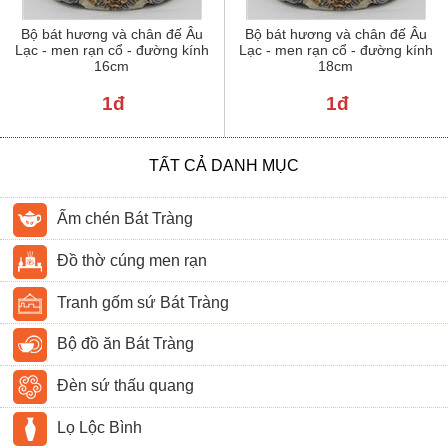
Bộ bát hương và chân đế Âu
Bộ bát hương và chân đế Âu
Lạc - men rạn cổ - đường kính
Lạc - men rạn cổ - đường kính
16cm
18cm
1đ
1đ
TẤT CẢ DANH MỤC
Ấm chén Bát Tràng
Đồ thờ cúng men rạn
Tranh gốm sứ Bát Tràng
Bộ đồ ăn Bát Tràng
Đèn sứ thấu quang
Lọ Lộc Bình