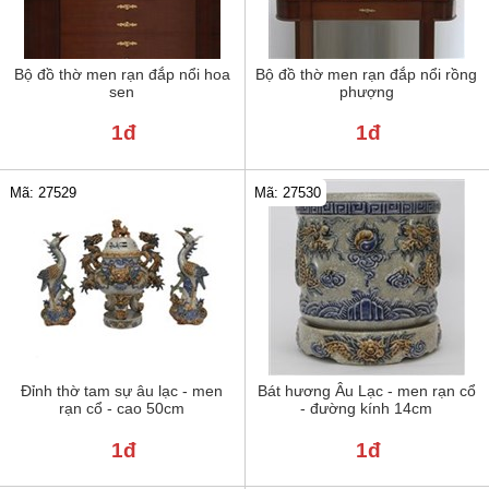
Bộ đồ thờ men rạn đắp nổi hoa
Bộ đồ thờ men rạn đắp nổi rồng
sen
phượng
1đ
1đ
Mã: 27529
Mã: 27530
Đỉnh thờ tam sự âu lạc - men
Bát hương Âu Lạc - men rạn cổ
rạn cổ - cao 50cm
- đường kính 14cm
1đ
1đ