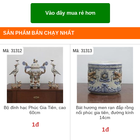
Vào đây mua rẻ hơn
SẢN PHẨM BÁN CHẠY NHẤT
Mã: 31312
Mã: 31313
Bộ đỉnh hạc Phúc Gia Tiên, cao
Bát hương men rạn đắp rồng
60cm
nổi phúc gia tiên, đường kính
14cm
1đ
1đ