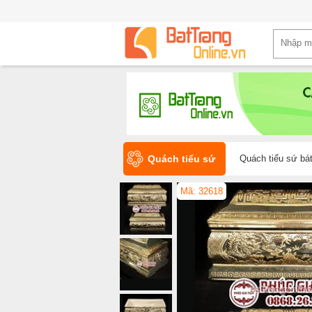
Quách tiểu sứ
Quách tiểu sứ bát
Mã: 32618