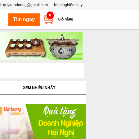
l:
quytranduong@gmail.com
Kinh nghiệm hay
0
Giỏ hàng
XEM NHIỀU NHẤT