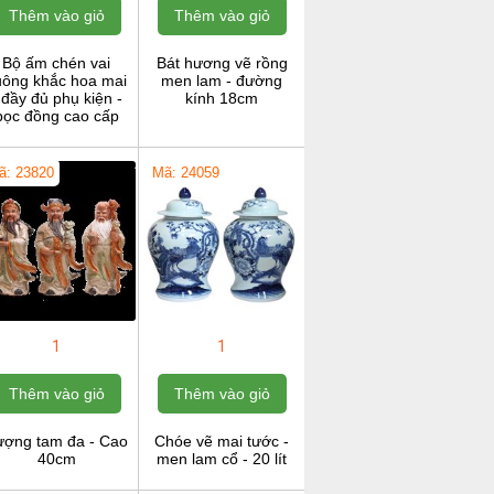
Thêm vào giỏ
Thêm vào giỏ
Bộ ấm chén vai
Bát hương vẽ rồng
uông khắc hoa mai
men lam - đường
 đầy đủ phụ kiện -
kính 18cm
bọc đồng cao cấp
ã: 23820
Mã: 24059
1
1
Thêm vào giỏ
Thêm vào giỏ
ượng tam đa - Cao
Chóe vẽ mai tước -
40cm
men lam cổ - 20 lít