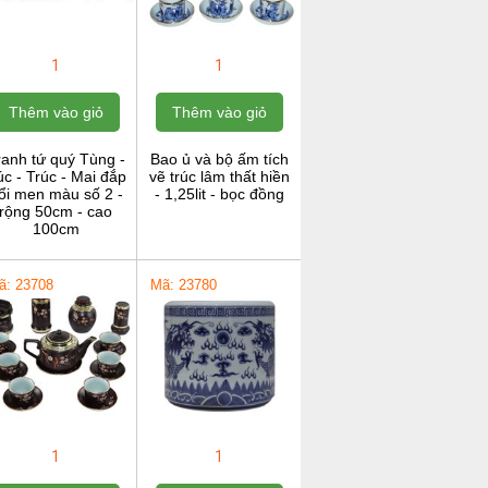
1
1
Thêm vào giỏ
Thêm vào giỏ
ranh tứ quý Tùng -
Bao ủ và bộ ấm tích
c - Trúc - Mai đắp
vẽ trúc lâm thất hiền
ổi men màu số 2 -
- 1,25lit - bọc đồng
rộng 50cm - cao
100cm
ã: 23708
Mã: 23780
1
1