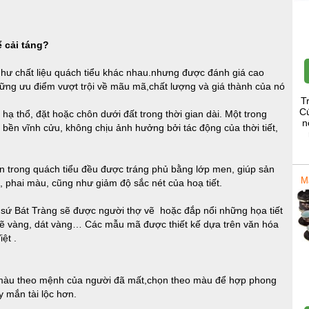
ể cải táng?
như chất liệu quách tiểu khác nhau.nhưng được đánh giá cao
hững ưu điểm vượt trội về mãu mã,chất lượng và giá thành của nó
T
Cú
 hạ thổ, đặt hoặc chôn dưới đất trong thời gian dài. Một trong
n
 bền vĩnh cửu, không chịu ảnh hưởng bởi tác động của thời tiết,
 trong quách tiểu đều được tráng phủ bằng lớp men, giúp sản
M
 phai màu, cũng như giảm độ sắc nét của hoạ tiết.
sứ Bát Tràng sẽ được người thợ vẽ hoặc đắp nổi những họa tiết
 vẽ vàng, dát vàng… Các mẫu mã được thiết kế dựa trên văn hóa
ệt .
ó màu theo mệnh của người đã mất,chọn theo màu để hợp phong
 mắn tài lộc hơn.