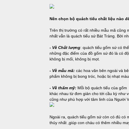
Nên chọn bộ quách tiểu chất liệu nào đ
Trên thị trường có rất nhiều mẫu mã cũng 
nhất vẫn là quách tiểu sứ Bát Tràng. Bởi n
- Về Chất lượng
: quách tiểu gốm sứ có thể
những đặc điểm của đồ gốm sứ đó là có độ
không bị mối, không bị mọt.
- Về mẫu mã:
các hoa văn bên ngoài và bên
phẩm không bị bong tróc, hoặc bị nhạt màu,
- Về thẩm mỹ:
Mỗi bộ quách tiểu của gốm 
khác nhau từ đơn giản cho tới cầu kỳ như
cũng như phù hợp với tâm linh của Người Vi
Ngoài ra, quách tiểu gốm sứ còn có đủ c
thủy nhất ,giúp con cháu có thêm nhiều may