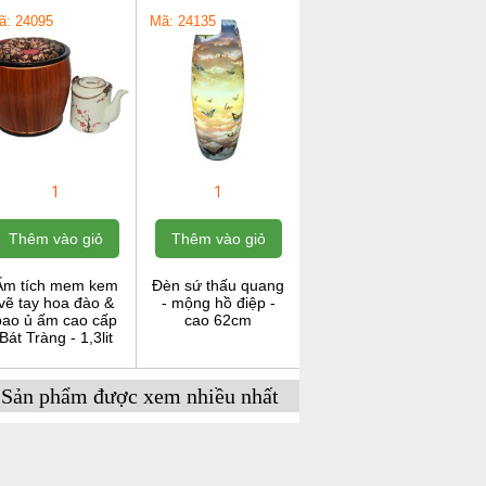
ã: 24095
Mã: 24135
1
1
Thêm vào giỏ
Thêm vào giỏ
Ấm tích mem kem
Đèn sứ thấu quang
vẽ tay hoa đào &
- mộng hồ điệp -
bao ủ ấm cao cấp
cao 62cm
Bát Tràng - 1,3lit
Sản phẩm được xem nhiều nhất