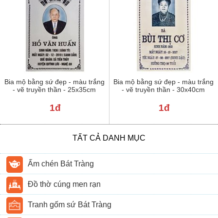
Bia mộ bằng sứ đẹp - màu trắng
Bia mộ bằng sứ đẹp - màu trắng
- vẽ truyền thần - 25x35cm
- vẽ truyền thần - 30x40cm
1đ
1đ
TẤT CẢ DANH MỤC
Ấm chén Bát Tràng
Đồ thờ cúng men rạn
Tranh gốm sứ Bát Tràng