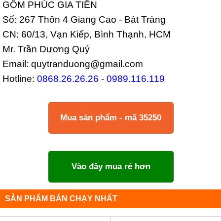
GỐM PHÚC GIA TIÊN
Số: 267 Thôn 4 Giang Cao - Bát Tràng
CN: 60/13, Vạn Kiếp, Bình Thạnh, HCM
Mr. Trần Dương Quý
Email: quytranduong@gmail.com
Hotline:
0868.26.26.26
-
0989.116.119
Mua sản phẩm - mã 35250
Vào đây mua rẻ hơn
SẢN PHẨM BÁN CHẠY NHẤT