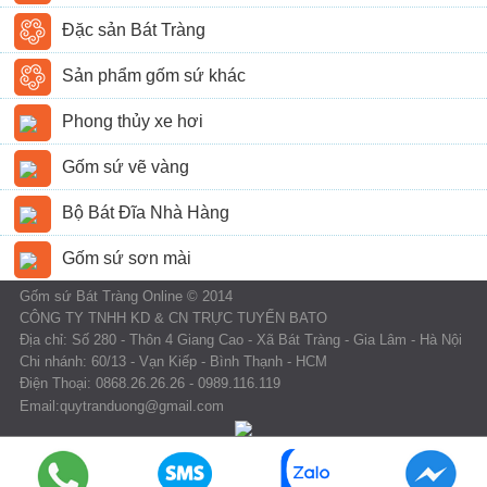
Đặc sản Bát Tràng
Sản phẩm gốm sứ khác
Phong thủy xe hơi
Gốm sứ vẽ vàng
Bộ Bát Đĩa Nhà Hàng
Gốm sứ sơn mài
Gốm sứ Bát Tràng Online © 2014
CÔNG TY TNHH KD & CN TRỰC TUYẾN BATO
Địa chỉ: Số 280 - Thôn 4 Giang Cao - Xã Bát Tràng - Gia Lâm - Hà Nội
Chi nhánh: 60/13 - Vạn Kiếp - Bình Thạnh - HCM
Điện Thoại: 0868.26.26.26 - 0989.116.119
Email:quytranduong@gmail.com