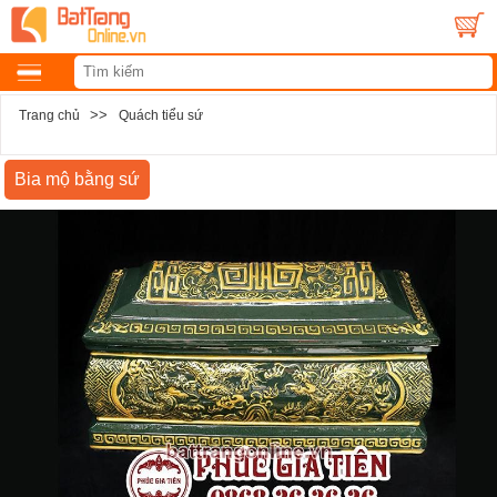
>>
Trang chủ
Quách tiểu sứ
Bia mộ bằng sứ