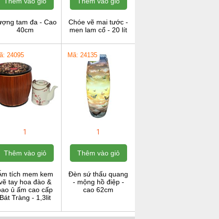
Thêm vào giỏ
Thêm vào giỏ
ượng tam đa - Cao
Chóe vẽ mai tước -
40cm
men lam cổ - 20 lít
ã: 24095
Mã: 24135
1
1
Thêm vào giỏ
Thêm vào giỏ
Ấm tích mem kem
Đèn sứ thấu quang
vẽ tay hoa đào &
- mộng hồ điệp -
bao ủ ấm cao cấp
cao 62cm
Bát Tràng - 1,3lit