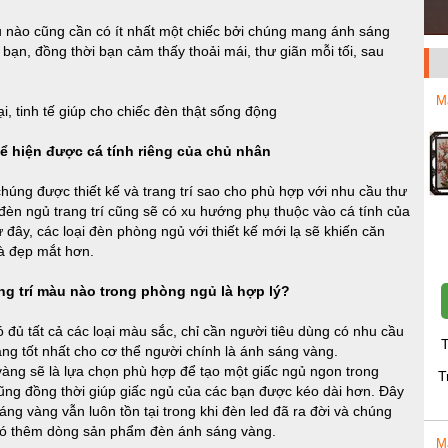
ủ nào cũng cần có ít nhất một chiếc bởi chúng mang ánh sáng
ạn, đồng thời bạn cảm thấy thoải mái, thư giãn mỗi tối, sau
M
, tinh tế giúp cho chiếc đèn thật sống động
hể hiện được cá tính riêng của chủ nhân
ng được thiết kế và trang trí sao cho phù hợp với nhu cầu thư
đèn ngủ trang trí cũng sẽ có xu hướng phụ thuộc vào cá tính của
ây, các loại đèn phòng ngủ với thiết kế mới lạ sẽ khiến căn
và đẹp mắt hơn.
g trí màu nào trong phòng ngủ là hợp lý?
có đủ tất cả các loại màu sắc, chỉ cần người tiêu dùng có nhu cầu
T
ng tốt nhất cho cơ thể người chính là ánh sáng vàng.
àng sẽ là lựa chọn phù hợp để tạo một giấc ngủ ngon trong
T
ng đồng thời giúp giấc ngủ của các bạn được kéo dài hơn. Đây
sáng vàng vẫn luôn tồn tại trong khi đèn led đã ra đời và chúng
d có thêm dòng sản phẩm đèn ánh sáng vàng.
M