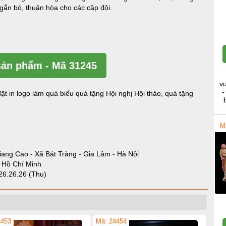
 gắn bó, thuận hòa cho các cặp đôi.
ản phẩm - Mã 31245
v
-
ặt in logo làm quà biếu quà tặng Hội nghị Hội thảo, quà tặng
M
iang Cao - Xã Bát Tràng - Gia Lâm - Hà Nội
- Hồ Chí Minh
26.26.26 (Thu)
4453
Mã: 24454