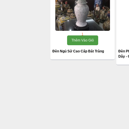
1
Thêm Vào Giỏ
Đèn Ngủ Sứ Cao Cấp Bát Tràng
Đèn P
Dây -