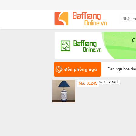
Đèn phòng ngủ
Đèn ngủ hoa dâ
Mã: 31245