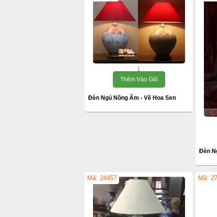
1
Thêm Vào Giỏ
Đèn Ngủ Nồng Ấm - Vẽ Hoa Sen
Đèn N
Mã: 24457
Mã: 2