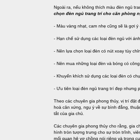
Ngoài ra, nếu không thích màu đèn ngủ tra
chọn đèn ngủ trang trí cho căn phòng 
- Màu vàng nhạt, cam nhẹ cũng sẽ là gợi ý
- Hạn chế sử dụng các loại đèn ngủ với án
- Nên lựa chọn loại đèn có nút xoay tùy ch
- Nên mua những loại đèn và bóng có công 
- Khuyến khích sử dụng các loại đèn có ch
- Ưu tiên loại đèn ngủ trang trí đẹp nhưng 
Theo các chuyên gia phong thủy, vị trí đặt 
hoà cân xứng, ngụ ý về sự bình đẳng, thuận
tắt của gia chủ.
Các chuyên gia phong thủy cho rằng, gia c
hình tròn tượng trưng cho sự tròn trĩnh, vi
mối quan hệ vợ chồng nói riêng và trong c