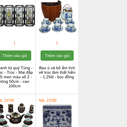
1
1
Thêm vào giỏ
Thêm vào giỏ
ranh tứ quý Tùng -
Bao ủ và bộ ấm tích
c - Trúc - Mai đắp
vẽ trúc lâm thất hiền
ổi men màu số 2 -
- 1,25lit - bọc đồng
rộng 50cm - cao
100cm
ã: 23708
Mã: 23780