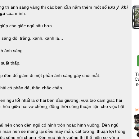
ng trí ánh sáng vàng thì các bạn cần nắm thêm một số
lưu ý khi
ngủ
của mình:
 giúp cho giấc ngủ sâu hơn.
h sáng đỏ, trắng, xanh, xanh lá…
ỉnh ánh sáng
suất thấp.
T
ụp đèn để giảm đi một phần ánh sáng gây chói mắt.
Cú
n
phải có phần đế, thân chắc chắn.
đèn ngủ tốt nhất là ở hai bên đầu giường, vừa tạo cảm giác hài
 hòa giữa hai vợ chồng, đồng thời cũng thuận tiện cho việc bật
M
hủ nên chọn đèn ngủ có hình tròn hoặc hình vuông. Đèn ngủ
ên mãn nên sẽ mang lại điều may mắn, cát tường, thuận lợi trong
uộc sống nói chung. Đèn ngủ hình vuông thì thể hiện sự vững