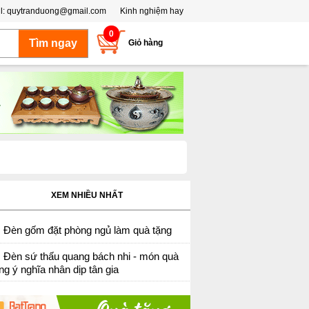
l:
quytranduong@gmail.com
Kinh nghiệm hay
0
Giỏ hàng
XEM NHIỀU NHẤT
Đèn gốm đặt phòng ngủ làm quà tặng
Đèn sứ thấu quang bách nhi - món quà
ng ý nghĩa nhân dịp tân gia