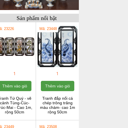
Sản phẩm nổi bật
ã: 23226
Mã: 23448
1
1
Thêm vào giỏ
Thêm vào giỏ
ranh Tứ Quý - vẽ
Tranh đắp nổi cá
cảnh Tùng-Cúc-
chép trông trăng
rúc-Mai - Cao 1m,
màu chàm- cao 1m
rộng 50cm
rộng 50cm
ã: 23449
Mã: 23508