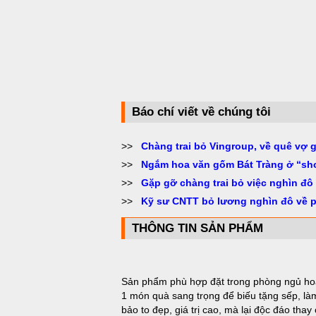
Báo chí viết về chúng tôi
>>
Chàng trai bỏ Vingroup, về quê vợ 
>>
Ngắm hoa văn gốm Bát Tràng ở “sh
>>
Gặp gỡ chàng trai bỏ việc nghìn đô
>>
Kỹ sư CNTT bỏ lương nghìn đô về 
THÔNG TIN SẢN PHẨM
Sản phẩm phù hợp đặt trong phòng ngủ hoặ
1 món quà sang trọng để biếu tặng sếp, làm
bảo to đẹp, giá trị cao, mà lại độc đáo tha