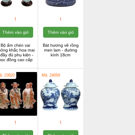
1
1
Thêm vào giỏ
Thêm vào giỏ
Bộ ấm chén vai
Bát hương vẽ rồng
uông khắc hoa mai
men lam - đường
 đầy đủ phụ kiện -
kính 18cm
bọc đồng cao cấp
ã: 23820
Mã: 24059
1
1