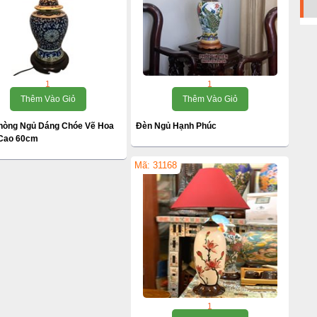
1
1
Thêm Vào Giỏ
Thêm Vào Giỏ
hòng Ngủ Dáng Chóe Vẽ Hoa
Đèn Ngủ Hạnh Phúc
 Cao 60cm
Mã: 31168
1