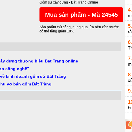
Gốm sứ xây dựng
-
Bát Tràng Online
4.
Mua sản phẩm - Mã 24545
m
5.
Sản phẩm thủ công, nung qua lửa nên kích thước
có thể tăng giảm 10%
r
6.
Th
7.
gây dựng thương hiệu Bat Trang online
m
op công nghệ”
8.
 về kinh doanh gốm sứ Bát Tràng
xử
phụ vợ bán gốm Bát Tràng
9.
1
h
g