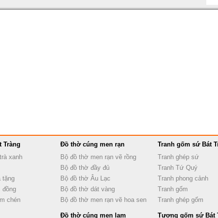
t Tràng
Đồ thờ cúng men rạn
Tranh gốm sứ Bát T
trà xanh
Bộ đồ thờ men rạn vẽ rồng
Tranh ghép sứ
Bộ đồ thờ đầy đủ
Tranh Tứ Quý
 tặng
Bộ đồ thờ Âu Lạc
Tranh phong cảnh
 đồng
Bộ đồ thờ dát vàng
Tranh gốm
ấm chén
Bộ đồ thờ men rạn vẽ hoa sen
Tranh ghép gốm
Đồ thờ cúng men lam
Tượng gốm sứ Bát 