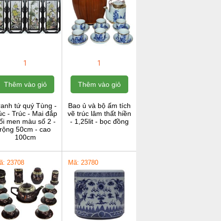
1
1
Thêm vào giỏ
Thêm vào giỏ
ranh tứ quý Tùng -
Bao ủ và bộ ấm tích
c - Trúc - Mai đắp
vẽ trúc lâm thất hiền
ổi men màu số 2 -
- 1,25lit - bọc đồng
rộng 50cm - cao
100cm
ã: 23708
Mã: 23780