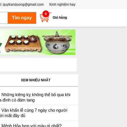
l:
quytranduong@gmail.com
Kinh nghiệm hay
0
Giỏ hàng
XEM NHIỀU NHẤT
Những kiêng kỵ không thể bỏ qua khi
a đình có đám tang
Văn khấn lễ cúng 7 ngày cho người
ới mất đầy đủ
Mệnh Hỏa hợp với màu gì nhất?