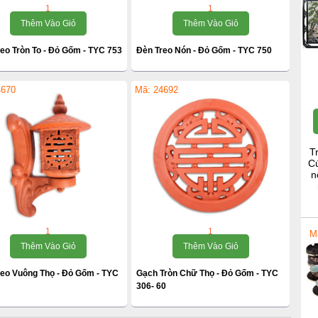
1
1
Thêm Vào Giỏ
Thêm Vào Giỏ
eo Tròn To - Đỏ Gốm - TYC 753
Đèn Treo Nón - Đỏ Gốm - TYC 750
4670
Mã: 24692
T
Cú
n
1
1
M
Thêm Vào Giỏ
Thêm Vào Giỏ
reo Vuông Thọ - Đỏ Gốm - TYC
Gạch Tròn Chữ Thọ - Đỏ Gốm - TYC
306- 60