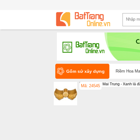
Gốm sứ xây dựng
Riềm Hoa Mai
Mã: 24545