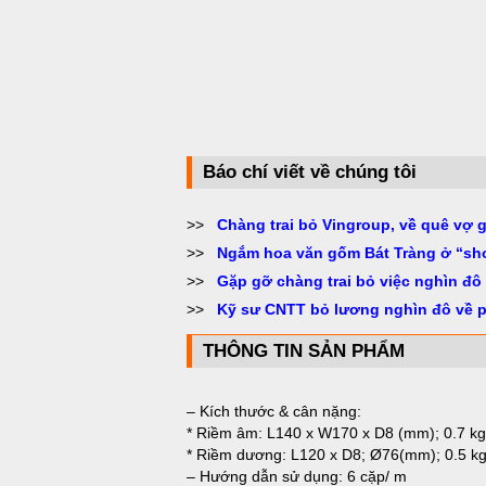
Báo chí viết về chúng tôi
>>
Chàng trai bỏ Vingroup, về quê vợ 
>>
Ngắm hoa văn gốm Bát Tràng ở “sh
>>
Gặp gỡ chàng trai bỏ việc nghìn đô
>>
Kỹ sư CNTT bỏ lương nghìn đô về 
THÔNG TIN SẢN PHẨM
– Kích thước & cân nặng:
* Riềm âm: L140 x W170 x D8 (mm); 0.7 kg
* Riềm dương: L120 x D8; Ø76(mm); 0.5 k
– Hướng dẫn sử dụng: 6 cặp/ m