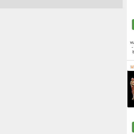
v
-
M