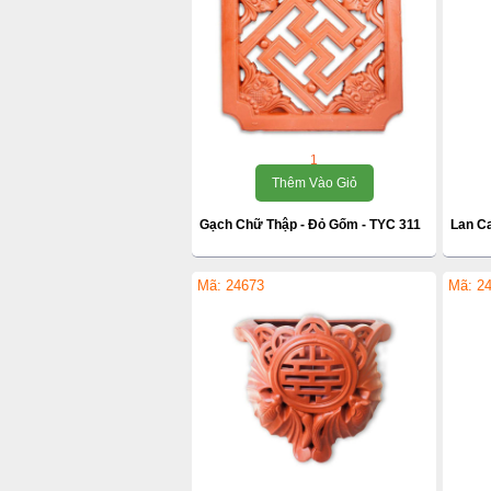
1
Thêm Vào Giỏ
Gạch Chữ Thập - Đỏ Gốm - TYC 311
Lan Ca
Mã: 24673
Mã: 2