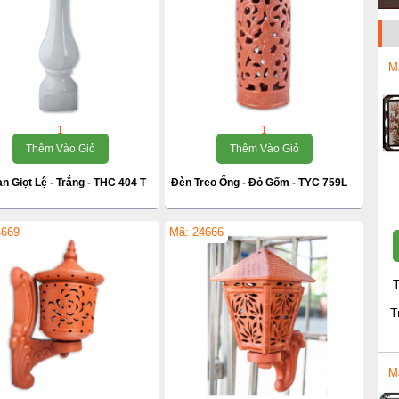
M
1
1
Thêm Vào Giỏ
Thêm Vào Giỏ
n Giọt Lệ - Trắng - THC 404 T
Đèn Treo Ống - Đỏ Gốm - TYC 759L
4669
Mã: 24666
T
T
M