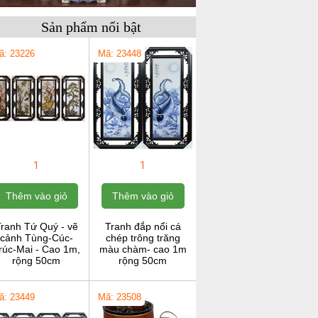
Sản phẩm nổi bật
ã: 23226
Mã: 23448
1
1
Thêm vào giỏ
Thêm vào giỏ
ranh Tứ Quý - vẽ
Tranh đắp nổi cá
cảnh Tùng-Cúc-
chép trông trăng
rúc-Mai - Cao 1m,
màu chàm- cao 1m
rộng 50cm
rộng 50cm
ã: 23449
Mã: 23508