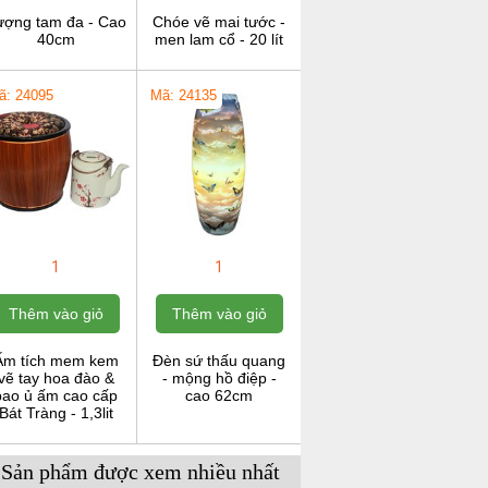
ượng tam đa - Cao
Chóe vẽ mai tước -
40cm
men lam cổ - 20 lít
ã: 24095
Mã: 24135
1
1
Thêm vào giỏ
Thêm vào giỏ
Ấm tích mem kem
Đèn sứ thấu quang
vẽ tay hoa đào &
- mộng hồ điệp -
bao ủ ấm cao cấp
cao 62cm
Bát Tràng - 1,3lit
Sản phẩm được xem nhiều nhất