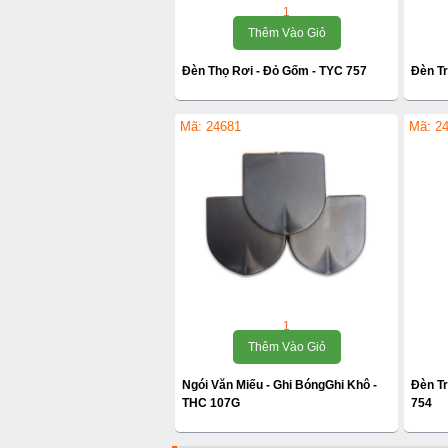
1
Thêm Vào Giỏ
Đèn Thọ Rơi - Đỏ Gốm - TYC 757
Đèn Tr
Mã: 24681
Mã: 2
1
Thêm Vào Giỏ
Ngói Văn Miếu - Ghi BóngGhi Khô -
Đèn T
THC 107G
754