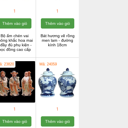
1
1
Thêm vào giỏ
Thêm vào giỏ
Bộ ấm chén vai
Bát hương vẽ rồng
uông khắc hoa mai
men lam - đường
 đầy đủ phụ kiện -
kính 18cm
bọc đồng cao cấp
ã: 23820
Mã: 24059
1
1
Thêm vào giỏ
Thêm vào giỏ