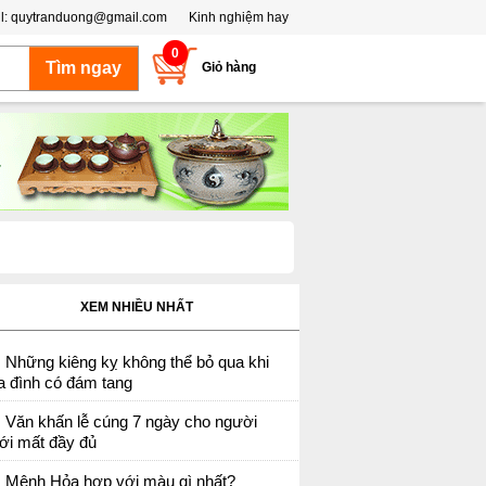
l:
quytranduong@gmail.com
Kinh nghiệm hay
0
Giỏ hàng
XEM NHIỀU NHẤT
Những kiêng kỵ không thể bỏ qua khi
a đình có đám tang
Văn khấn lễ cúng 7 ngày cho người
ới mất đầy đủ
Mệnh Hỏa hợp với màu gì nhất?