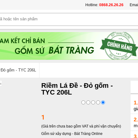
Hotline:
0868.26.26.26
Emai
 Đỏ gốm - TYC 206L
Riềm Lá Đề - Đỏ gốm -
TYC 206L
1.
gi
1
2.
m
(Giá trên chưa bao gồm VAT và phí vận chuyển)
Gốm sứ xây dựng
-
Bát Tràng Online
3.