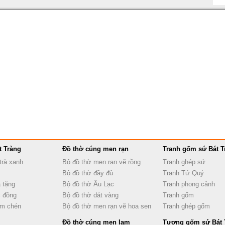
t Tràng
Đồ thờ cúng men rạn
Tranh gốm sứ Bát T
trà xanh
Bộ đồ thờ men rạn vẽ rồng
Tranh ghép sứ
Bộ đồ thờ đầy đủ
Tranh Tứ Quý
 tặng
Bộ đồ thờ Âu Lạc
Tranh phong cảnh
 đồng
Bộ đồ thờ dát vàng
Tranh gốm
ấm chén
Bộ đồ thờ men rạn vẽ hoa sen
Tranh ghép gốm
Đồ thờ cúng men lam
Tượng gốm sứ Bát 