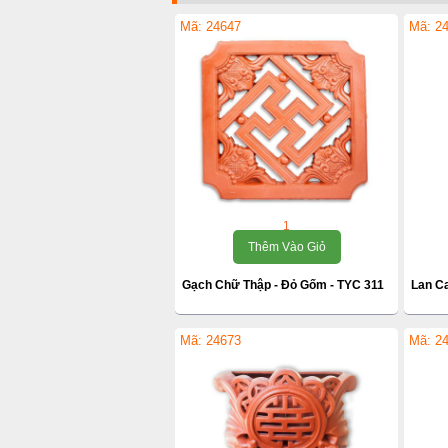
Mã: 24647
Mã: 2
1
Thêm Vào Giỏ
Gạch Chữ Thập - Đỏ Gốm - TYC 311
Lan Ca
Mã: 24673
Mã: 2