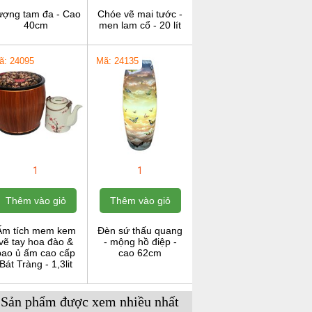
ượng tam đa - Cao
Chóe vẽ mai tước -
40cm
men lam cổ - 20 lít
ã: 24095
Mã: 24135
1
1
Thêm vào giỏ
Thêm vào giỏ
Ấm tích mem kem
Đèn sứ thấu quang
vẽ tay hoa đào &
- mộng hồ điệp -
bao ủ ấm cao cấp
cao 62cm
Bát Tràng - 1,3lit
Sản phẩm được xem nhiều nhất