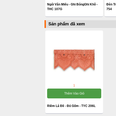
Ngói Văn Miếu - Ghi BóngGhi Khô -
Đèn T
THC 107G
754
Sản phẩm đã xem
1
Thêm Vào Giỏ
Riềm Lá Đề - Đỏ Gốm - TYC 206L