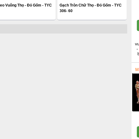
reo Vuông Thọ - Đỏ Gốm - TYC
Gạch Tròn Chữ Thọ - Đỏ Gốm - TYC
306- 60
v
-
M