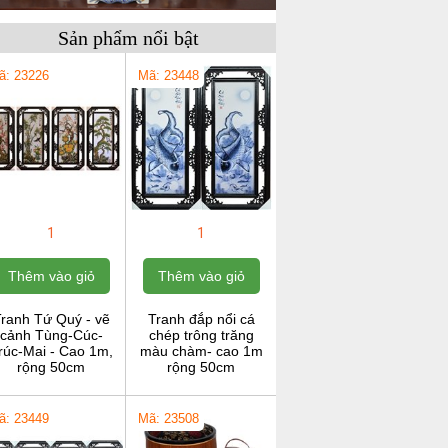
Sản phẩm nổi bật
ã: 23226
Mã: 23448
1
1
Thêm vào giỏ
Thêm vào giỏ
ranh Tứ Quý - vẽ
Tranh đắp nổi cá
cảnh Tùng-Cúc-
chép trông trăng
rúc-Mai - Cao 1m,
màu chàm- cao 1m
rộng 50cm
rộng 50cm
ã: 23449
Mã: 23508