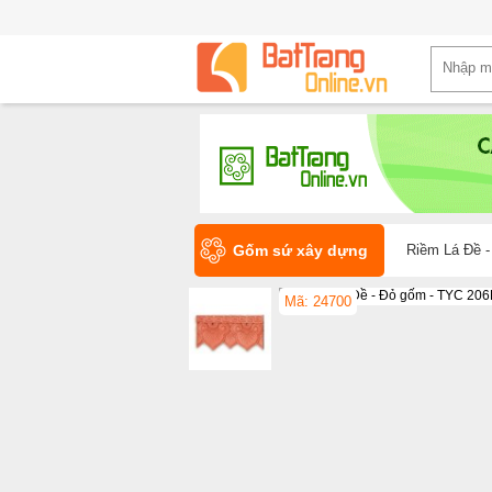
Gốm sứ xây dựng
Riềm Lá Đề -
Mã: 24700