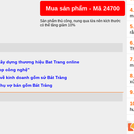
Mua sản phẩm - Mã 24700
4.
m
Sản phẩm thủ công, nung qua lửa nên kích thước
có thể tăng giảm 10%
5.
r
6.
Th
7.
gây dựng thương hiệu Bat Trang online
m
op công nghệ”
8.
 về kinh doanh gốm sứ Bát Tràng
xử
phụ vợ bán gốm Bát Tràng
9.
1
h