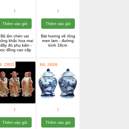
1
1
Thêm vào giỏ
Thêm vào giỏ
Bộ ấm chén vai
Bát hương vẽ rồng
uông khắc hoa mai
men lam - đường
 đầy đủ phụ kiện -
kính 18cm
bọc đồng cao cấp
ã: 23820
Mã: 24059
1
1
Thêm vào giỏ
Thêm vào giỏ