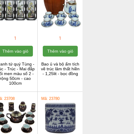
1
1
Thêm vào giỏ
Thêm vào giỏ
ranh tứ quý Tùng -
Bao ủ và bộ ấm tích
c - Trúc - Mai đắp
vẽ trúc lâm thất hiền
ổi men màu số 2 -
- 1,25lit - bọc đồng
rộng 50cm - cao
100cm
ã: 23708
Mã: 23780