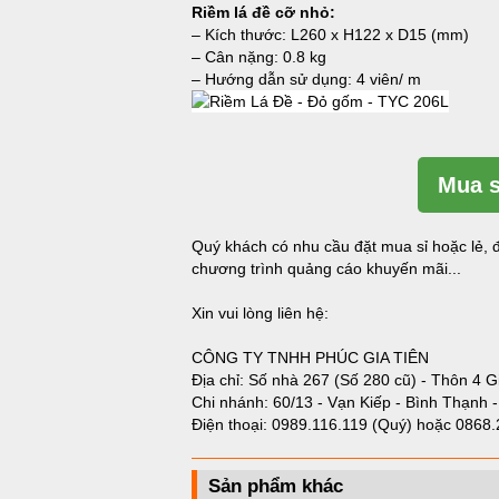
Riềm lá đề cỡ nhỏ:
– Kích thước: L260 x H122 x D15 (mm)
– Cân nặng: 0.8 kg
– Hướng dẫn sử dụng: 4 viên/ m
Mua s
Quý khách có nhu cầu đặt mua sỉ hoặc lẻ, đ
chương trình quảng cáo khuyến mãi...
Xin vui lòng liên hệ:
CÔNG TY TNHH PHÚC GIA TIÊN
Địa chỉ: Số nhà 267 (Số 280 cũ) - Thôn 4 G
Chi nhánh: 60/13 - Vạn Kiếp - Bình Thạnh 
Điện thoại:
0989.116.119 (Quý)
hoặc
0868.
Sản phẩm khác