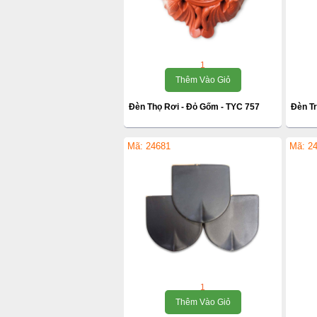
1
Thêm Vào Giỏ
Đèn Thọ Rơi - Đỏ Gốm - TYC 757
Đèn Tr
Mã: 24681
Mã: 2
1
Thêm Vào Giỏ