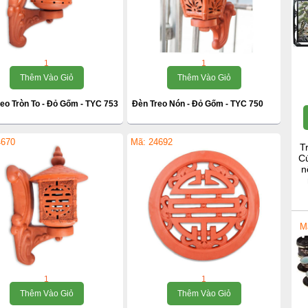
1
1
Thêm Vào Giỏ
Thêm Vào Giỏ
eo Tròn To - Đỏ Gốm - TYC 753
Đèn Treo Nón - Đỏ Gốm - TYC 750
4670
Mã: 24692
T
Cú
n
M
1
1
Thêm Vào Giỏ
Thêm Vào Giỏ