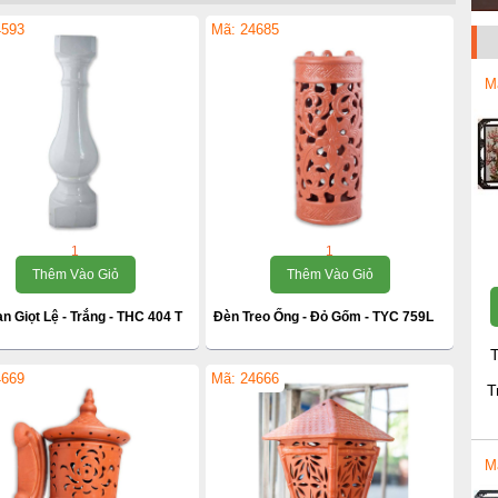
4593
Mã: 24685
M
1
1
Thêm Vào Giỏ
Thêm Vào Giỏ
n Giọt Lệ - Trắng - THC 404 T
Đèn Treo Ống - Đỏ Gốm - TYC 759L
T
4669
Mã: 24666
T
M