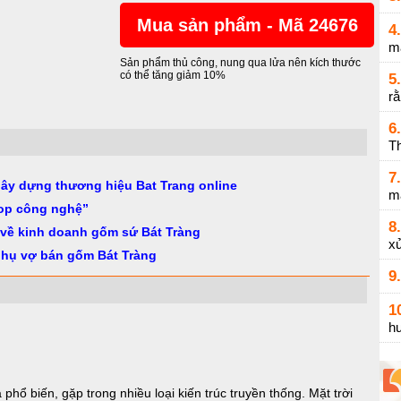
Mua sản phẩm - Mã 24676
4.
m
Sản phẩm thủ công, nung qua lửa nên kích thước
có thể tăng giảm 10%
5.
r
6.
Th
7.
gây dựng thương hiệu Bat Trang online
m
op công nghệ”
8.
 về kinh doanh gốm sứ Bát Tràng
xử
phụ vợ bán gốm Bát Tràng
9.
1
h
 phổ biến, gặp trong nhiều loại kiến trúc truyền thống. Mặt trời