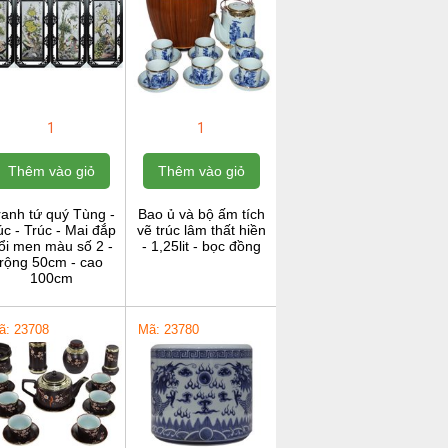
1
1
Thêm vào giỏ
Thêm vào giỏ
ranh tứ quý Tùng -
Bao ủ và bộ ấm tích
c - Trúc - Mai đắp
vẽ trúc lâm thất hiền
ổi men màu số 2 -
- 1,25lit - bọc đồng
rộng 50cm - cao
100cm
ã: 23708
Mã: 23780