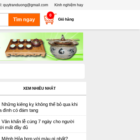
l:
quytranduong@gmail.com
Kinh nghiệm hay
0
Giỏ hàng
XEM NHIỀU NHẤT
Những kiêng kỵ không thể bỏ qua khi
a đình có đám tang
Văn khấn lễ cúng 7 ngày cho người
ới mất đầy đủ
Mệnh Hỏa hợp với màu gì nhất?