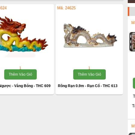
4624
Mã: 24625
M
1
1
Thêm Vào Giỏ
Thêm Vào Giỏ
Ngược - Vàng Bóng - THC 609
Rồng Rạn 0.9m - Rạn Cổ - THC 613
T
T
M