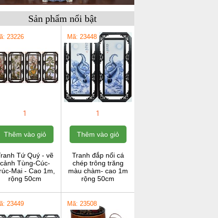
Sản phẩm nổi bật
ã: 23226
Mã: 23448
1
1
Thêm vào giỏ
Thêm vào giỏ
ranh Tứ Quý - vẽ
Tranh đắp nổi cá
cảnh Tùng-Cúc-
chép trông trăng
rúc-Mai - Cao 1m,
màu chàm- cao 1m
rộng 50cm
rộng 50cm
ã: 23449
Mã: 23508