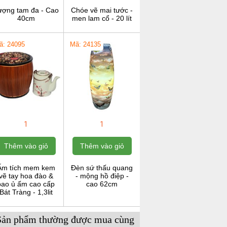
ượng tam đa - Cao
Chóe vẽ mai tước -
40cm
men lam cổ - 20 lít
ã: 24095
Mã: 24135
1
1
Thêm vào giỏ
Thêm vào giỏ
Ấm tích mem kem
Đèn sứ thấu quang
vẽ tay hoa đào &
- mộng hồ điệp -
bao ủ ấm cao cấp
cao 62cm
Bát Tràng - 1,3lit
Sản phẩm thường được mua cùng