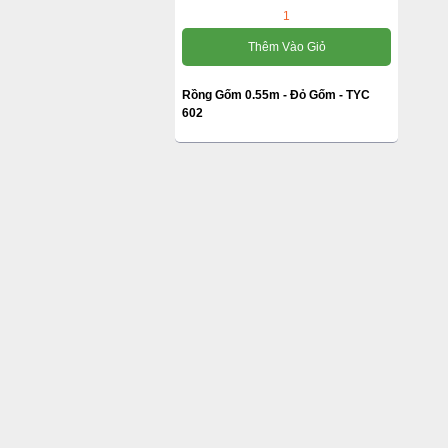
1
Thêm Vào Giỏ
Rồng Gốm 0.55m - Đỏ Gốm - TYC
602