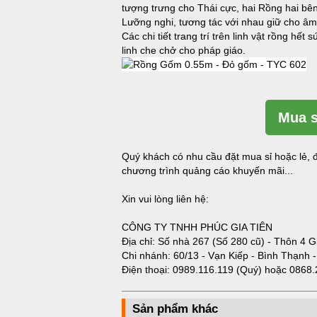
tượng trưng cho Thái cực, hai Rồng hai bên
Lưỡng nghi, tương tác với nhau giữ cho âm
Các chi tiết trang trí trên linh vật rồng h
linh che chở cho pháp giáo.
Mua s
Quý khách có nhu cầu đặt mua sỉ hoặc lẻ, đ
chương trình quảng cáo khuyến mãi...
Xin vui lòng liên hệ:
CÔNG TY TNHH PHÚC GIA TIÊN
Địa chỉ: Số nhà 267 (Số 280 cũ) - Thôn 4 G
Chi nhánh: 60/13 - Vạn Kiếp - Bình Thạnh 
Điện thoại:
0989.116.119 (Quý)
hoặc
0868.
Sản phẩm khác