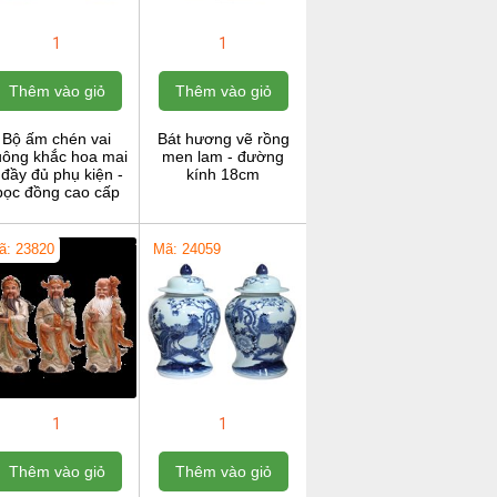
1
1
Thêm vào giỏ
Thêm vào giỏ
Bộ ấm chén vai
Bát hương vẽ rồng
uông khắc hoa mai
men lam - đường
 đầy đủ phụ kiện -
kính 18cm
bọc đồng cao cấp
ã: 23820
Mã: 24059
1
1
Thêm vào giỏ
Thêm vào giỏ