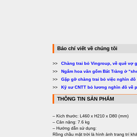
Báo chí viết về chúng tôi
>>
Chàng trai bỏ Vingroup, về quê vợ 
>>
Ngắm hoa văn gốm Bát Tràng ở “sh
>>
Gặp gỡ chàng trai bỏ việc nghìn đô
>>
Kỹ sư CNTT bỏ lương nghìn đô về 
THÔNG TIN SẢN PHẨM
– Kích thước: L460 x H210 x D80 (mm)
– Cân nặng: 7.6 kg
– Hướng dẫn sử dụng:
Rồng chầu mặt trời là hình ảnh trang trí khá