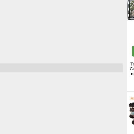
T
Cú
n
M