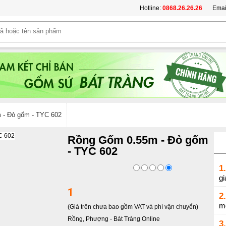
Hotline:
0868.26.26.26
Emai
 - Đỏ gốm - TYC 602
Rồng Gốm 0.55m - Đỏ gốm
- TYC 602
1.
gi
1
2.
m
(Giá trên chưa bao gồm VAT và phí vận chuyển)
Rồng, Phượng
-
Bát Tràng Online
3.