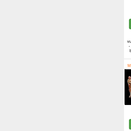
v
-
M