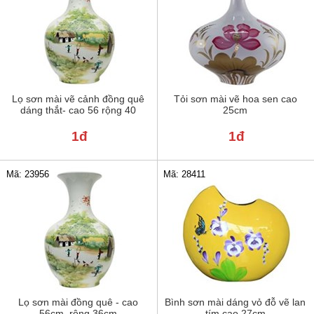
Lọ sơn mài vẽ cảnh đồng quê
Tỏi sơn mài vẽ hoa sen cao
dáng thắt- cao 56 rộng 40
25cm
1đ
1đ
Mã: 23956
Mã: 28411
Lọ sơn mài đồng quê - cao
Bình sơn mài dáng vỏ đỗ vẽ lan
56cm, rộng 36cm
tím cao 27cm