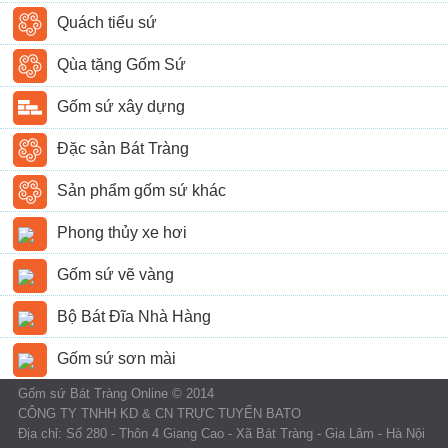
Quách tiểu sứ
Qùa tặng Gốm Sứ
Gốm sứ xây dựng
Đặc sản Bát Tràng
Sản phẩm gốm sứ khác
Phong thủy xe hơi
Gốm sứ vẽ vàng
Bộ Bát Đĩa Nhà Hàng
Gốm sứ sơn mài
Gốm sứ Bát Tràng Online © 2014
CÔNG TY TNHH KD & CN TRỰC TUYẾN BATO
Địa chỉ: Số 280 - Thôn 4 Giang Cao - Xã Bát Tràng - Gia Lâm - Hà Nội