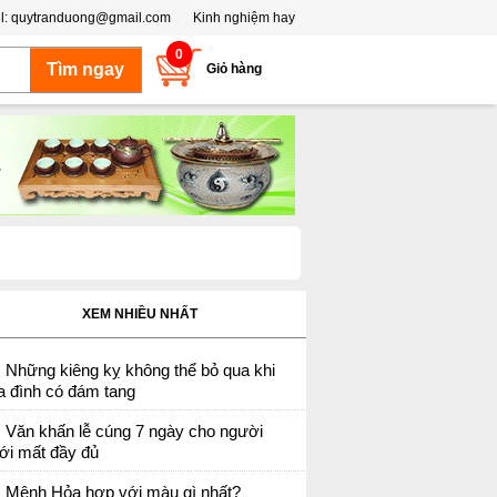
l:
quytranduong@gmail.com
Kinh nghiệm hay
0
Giỏ hàng
XEM NHIỀU NHẤT
Những kiêng kỵ không thể bỏ qua khi
a đình có đám tang
Văn khấn lễ cúng 7 ngày cho người
ới mất đầy đủ
Mệnh Hỏa hợp với màu gì nhất?