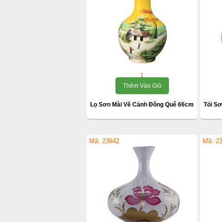
1
Thêm Vào Giỏ
Lọ Sơn Mài Vẽ Cảnh Đồng Quê 66cm
Tỏi S
Mã: 23942
Mã: 2