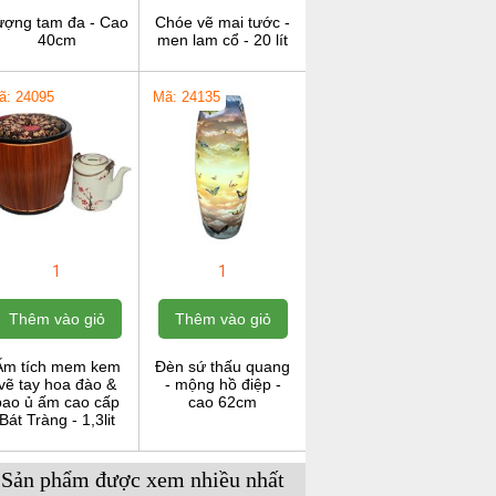
ượng tam đa - Cao
Chóe vẽ mai tước -
40cm
men lam cổ - 20 lít
ã: 24095
Mã: 24135
1
1
Thêm vào giỏ
Thêm vào giỏ
Ấm tích mem kem
Đèn sứ thấu quang
vẽ tay hoa đào &
- mộng hồ điệp -
bao ủ ấm cao cấp
cao 62cm
Bát Tràng - 1,3lit
Sản phẩm được xem nhiều nhất