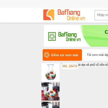
Gốm sứ sơn mài
Tỏi sơn mài đạ
Mã: 28479