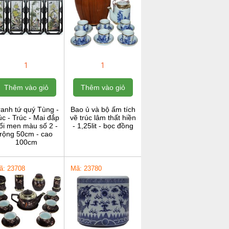
1
1
Thêm vào giỏ
Thêm vào giỏ
ranh tứ quý Tùng -
Bao ủ và bộ ấm tích
c - Trúc - Mai đắp
vẽ trúc lâm thất hiền
ổi men màu số 2 -
- 1,25lit - bọc đồng
rộng 50cm - cao
100cm
ã: 23708
Mã: 23780