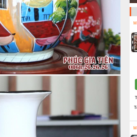
M
T
T
M