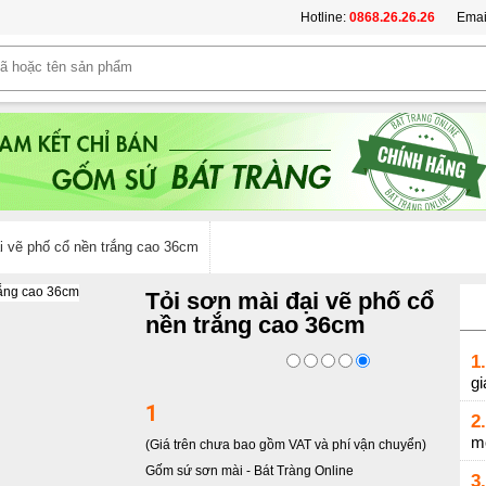
Hotline:
0868.26.26.26
Emai
i vẽ phố cổ nền trắng cao 36cm
Tỏi sơn mài đại vẽ phố cổ
nền trắng cao 36cm
1.
gi
1
2.
m
(Giá trên chưa bao gồm VAT và phí vận chuyển)
Gốm sứ sơn mài
-
Bát Tràng Online
3.