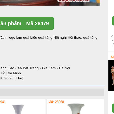
ản phẩm - Mã 28479
v
ặt in logo làm quà biếu quà tặng Hội nghị Hội thảo, quà tặng
-
M
iang Cao - Xã Bát Tràng - Gia Lâm - Hà Nội
- Hồ Chí Minh
26.26.26 (Thu)
3941
Mã: 23968