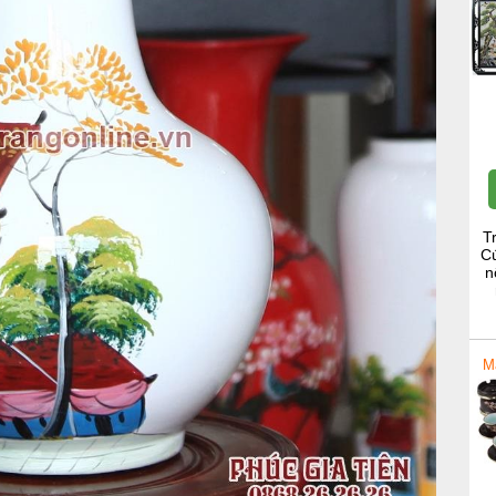
T
Cú
n
M