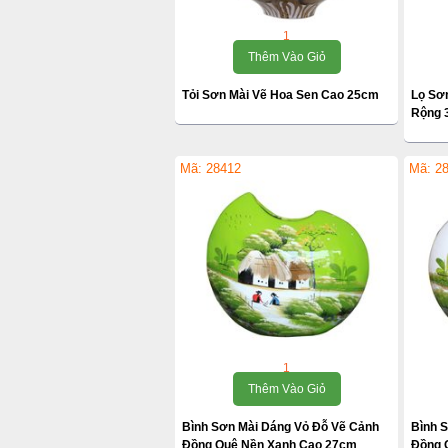
1
Thêm Vào Giỏ
Tỏi Sơn Mài Vẽ Hoa Sen Cao 25cm
Lọ Sơ
Rộng 
Mã: 28412
Mã: 2
1
Thêm Vào Giỏ
Bình Sơn Mài Dáng Vỏ Đỗ Vẽ Cảnh
Bình 
Đồng Quê Nền Xanh Cao 27cm
Đồng 