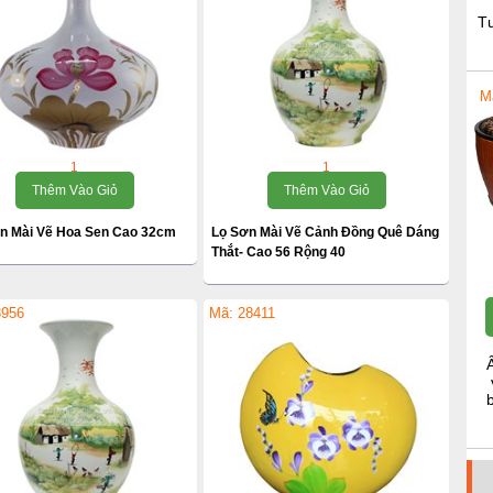
T
M
1
1
Thêm Vào Giỏ
Thêm Vào Giỏ
ơn Mài Vẽ Hoa Sen Cao 32cm
Lọ Sơn Mài Vẽ Cảnh Đồng Quê Dáng
Thắt- Cao 56 Rộng 40
3956
Mã: 28411