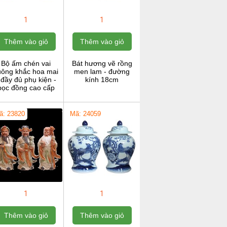
1
1
Thêm vào giỏ
Thêm vào giỏ
Bộ ấm chén vai
Bát hương vẽ rồng
uông khắc hoa mai
men lam - đường
 đầy đủ phụ kiện -
kính 18cm
bọc đồng cao cấp
ã: 23820
Mã: 24059
1
1
Thêm vào giỏ
Thêm vào giỏ