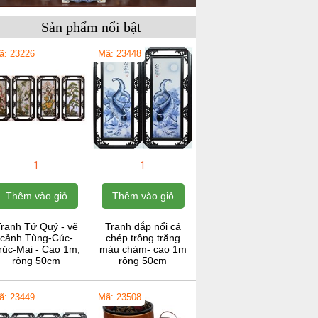
Sản phẩm nổi bật
ã: 23226
Mã: 23448
1
1
Thêm vào giỏ
Thêm vào giỏ
ranh Tứ Quý - vẽ
Tranh đắp nổi cá
cảnh Tùng-Cúc-
chép trông trăng
rúc-Mai - Cao 1m,
màu chàm- cao 1m
rộng 50cm
rộng 50cm
ã: 23449
Mã: 23508