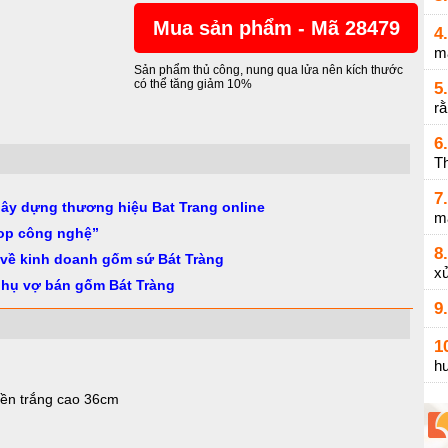
Mua sản phẩm - Mã 28479
4.
m
Sản phẩm thủ công, nung qua lửa nên kích thước
có thể tăng giảm 10%
5.
r
6.
Th
7.
gây dựng thương hiệu Bat Trang online
m
op công nghệ”
8.
 về kinh doanh gốm sứ Bát Tràng
xử
phụ vợ bán gốm Bát Tràng
9.
1
h
nền trắng cao 36cm