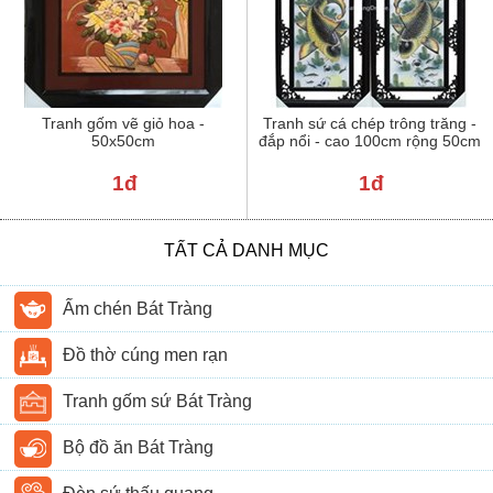
Tranh gốm vẽ giỏ hoa -
Tranh sứ cá chép trông trăng -
50x50cm
đắp nổi - cao 100cm rộng 50cm
1đ
1đ
TẤT CẢ DANH MỤC
Ấm chén Bát Tràng
Đồ thờ cúng men rạn
Tranh gốm sứ Bát Tràng
Bộ đồ ăn Bát Tràng