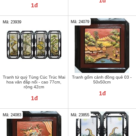
1đ
1đ
Mã: 24079
Mã: 23939
Tranh tứ quý Tùng Cúc Trúc Mai
Tranh gốm cảnh đồng quê 03 -
hoa văn đắp nổi - cao 77cm,
50x50cm
rộng 42cm
1đ
1đ
Mã: 24083
Mã: 23855