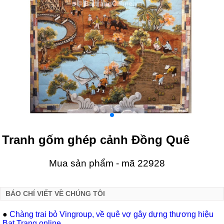
Tranh gốm ghép cảnh Đồng Quê
Mua sản phẩm - mã 22928
BÁO CHÍ VIẾT VỀ CHÚNG TÔI
●
Chàng trai bỏ Vingroup, về quê vợ gây dựng thương hiệu
Bat Trang online