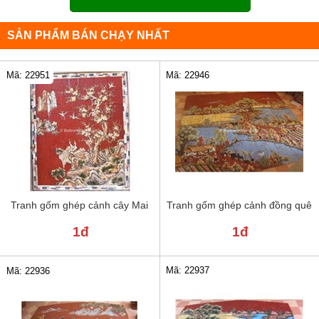
SẢN PHẨM BÁN CHẠY NHẤT
Mã: 22951
Mã: 22946
Tranh gốm ghép cảnh cây Mai
Tranh gốm ghép cảnh đồng quê
1đ
1đ
Mã: 22937
Mã: 22936