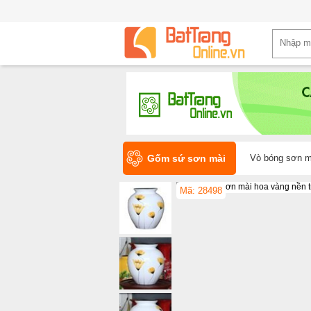
Gốm sứ sơn mài
Vò bóng sơn m
Mã: 28498