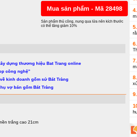
Mua sản phẩm - Mã 28498
4.
m
Sản phẩm thủ công, nung qua lửa nên kích thước
có thể tăng giảm 10%
5.
r
6.
Th
7.
gây dựng thương hiệu Bat Trang online
m
op công nghệ”
8.
 về kinh doanh gốm sứ Bát Tràng
xử
phụ vợ bán gốm Bát Tràng
9.
1
h
nền trắng cao 21cm