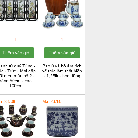
1
1
Thêm vào giỏ
Thêm vào giỏ
ranh tứ quý Tùng -
Bao ủ và bộ ấm tích
c - Trúc - Mai đắp
vẽ trúc lâm thất hiền
ổi men màu số 2 -
- 1,25lit - bọc đồng
rộng 50cm - cao
100cm
ã: 23708
Mã: 23780