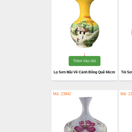
1
Thêm Vào Giỏ
Lọ Sơn Mài Vẽ Cảnh Đồng Quê 66cm
Tỏi S
Mã: 23942
Mã: 2