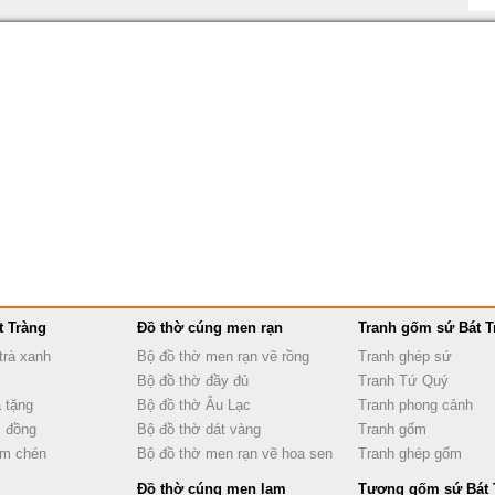
t Tràng
Đồ thờ cúng men rạn
Tranh gốm sứ Bát T
trà xanh
Bộ đồ thờ men rạn vẽ rồng
Tranh ghép sứ
Bộ đồ thờ đầy đủ
Tranh Tứ Quý
 tặng
Bộ đồ thờ Âu Lạc
Tranh phong cảnh
 đồng
Bộ đồ thờ dát vàng
Tranh gốm
ấm chén
Bộ đồ thờ men rạn vẽ hoa sen
Tranh ghép gốm
Đồ thờ cúng men lam
Tượng gốm sứ Bát 