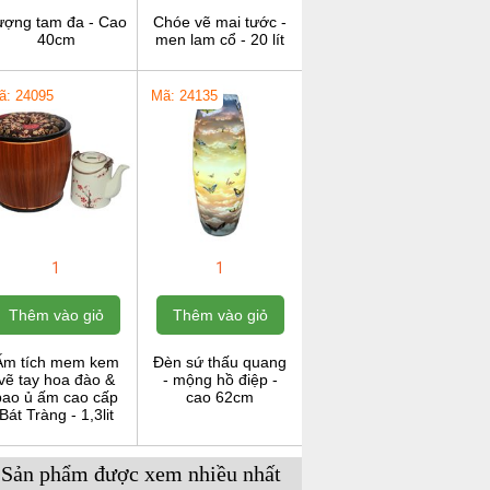
ượng tam đa - Cao
Chóe vẽ mai tước -
40cm
men lam cổ - 20 lít
ã: 24095
Mã: 24135
1
1
Thêm vào giỏ
Thêm vào giỏ
Ấm tích mem kem
Đèn sứ thấu quang
vẽ tay hoa đào &
- mộng hồ điệp -
bao ủ ấm cao cấp
cao 62cm
Bát Tràng - 1,3lit
Sản phẩm được xem nhiều nhất