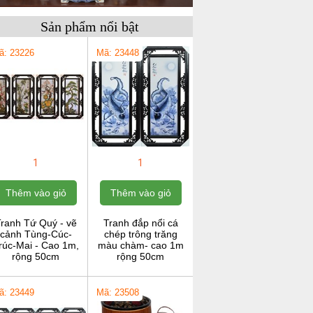
Sản phẩm nổi bật
ã: 23226
Mã: 23448
1
1
Thêm vào giỏ
Thêm vào giỏ
ranh Tứ Quý - vẽ
Tranh đắp nổi cá
cảnh Tùng-Cúc-
chép trông trăng
rúc-Mai - Cao 1m,
màu chàm- cao 1m
rộng 50cm
rộng 50cm
ã: 23449
Mã: 23508