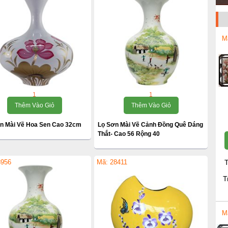
M
1
1
Thêm Vào Giỏ
Thêm Vào Giỏ
ơn Mài Vẽ Hoa Sen Cao 32cm
Lọ Sơn Mài Vẽ Cảnh Đồng Quê Dáng
Thắt- Cao 56 Rộng 40
3956
Mã: 28411
T
T
M