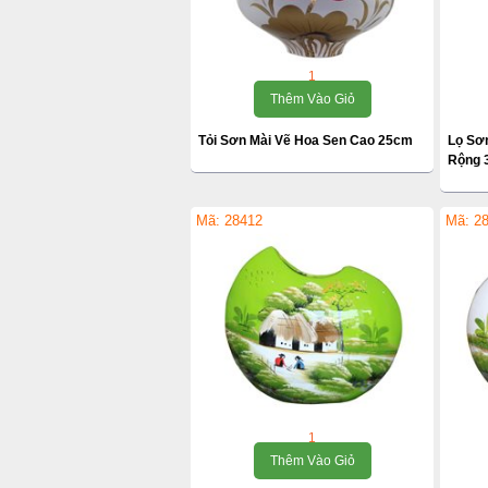
1
Thêm Vào Giỏ
Tỏi Sơn Mài Vẽ Hoa Sen Cao 25cm
Lọ Sơ
Rộng 
Mã: 28412
Mã: 2
1
Thêm Vào Giỏ