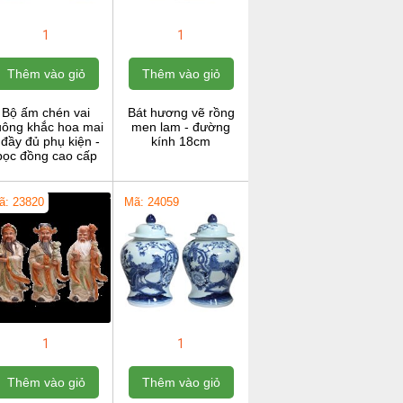
1
1
Thêm vào giỏ
Thêm vào giỏ
Bộ ấm chén vai
Bát hương vẽ rồng
uông khắc hoa mai
men lam - đường
 đầy đủ phụ kiện -
kính 18cm
bọc đồng cao cấp
ã: 23820
Mã: 24059
1
1
Thêm vào giỏ
Thêm vào giỏ