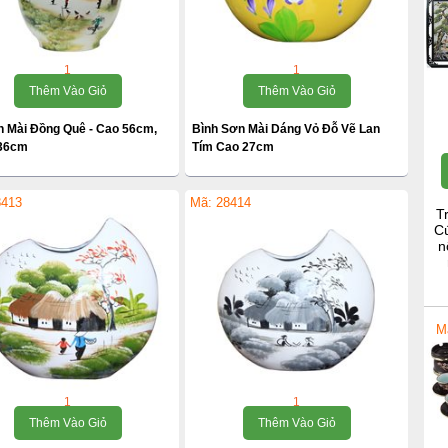
1
1
Thêm Vào Giỏ
Thêm Vào Giỏ
n Mài Đồng Quê - Cao 56cm,
Bình Sơn Mài Dáng Vỏ Đỗ Vẽ Lan
36cm
Tím Cao 27cm
8413
Mã: 28414
T
Cú
n
M
1
1
Thêm Vào Giỏ
Thêm Vào Giỏ