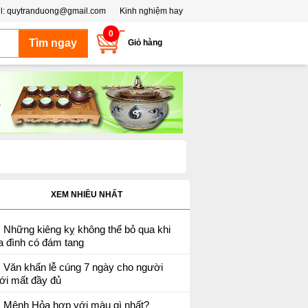
l:
quytranduong@gmail.com
Kinh nghiệm hay
0
Giỏ hàng
XEM NHIỀU NHẤT
Những kiêng kỵ không thể bỏ qua khi
a đình có đám tang
Văn khấn lễ cúng 7 ngày cho người
ới mất đầy đủ
Mệnh Hỏa hợp với màu gì nhất?