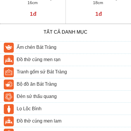
16cm
18cm
1đ
1đ
TẤT CẢ DANH MỤC
Ấm chén Bát Tràng
Đồ thờ cúng men rạn
Tranh gốm sứ Bát Tràng
Bộ đồ ăn Bát Tràng
Đèn sứ thấu quang
Lọ Lộc Bình
Đồ thờ cúng men lam