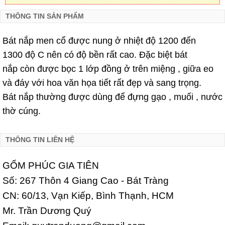
THÔNG TIN SẢN PHẨM
Bát nắp men cổ
đ
ư
ợc nung
ở nhi
ệt
đ
ộ 1200
đ
ến
1300
đ
ộ C n
ên c
ó
đ
ộ b
ền r
ất cao.
Đ
ặc bi
ệt b
át
n
ắp
c
òn
đ
ư
ợc b
ọc 1 l
ớp
đ
ồng
ở tr
ên mi
ệng , gi
ữa eo
v
à
đ
áy v
ới hoa v
ăn h
ọa ti
ết r
ất
đẹp v
à sang tr
ọng.
B
át n
ắp th
ư
ờng
đ
ư
ợc d
ùng
đ
ể
đ
ựng g
ạo , mu
ối , n
ư
ớc
th
ờ c
úng.
THÔNG TIN LIÊN HỆ
GỐM PHÚC GIA TIÊN
Số: 267 Thôn 4 Giang Cao - Bát Tràng
CN: 60/13, Vạn Kiếp, Bình Thạnh, HCM
Mr. Trần Dương Quý