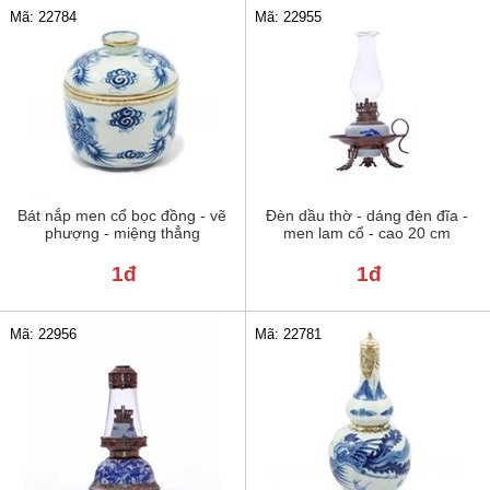
Mã: 22784
Mã: 22955
Bát nắp men cổ bọc đồng - vẽ
Đèn dầu thờ - dáng đèn đĩa -
phượng - miệng thẳng
men lam cổ - cao 20 cm
1đ
1đ
Mã: 22956
Mã: 22781