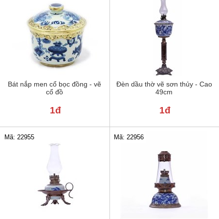
Bát nắp men cổ bọc đồng - vẽ
Đèn dầu thờ vẽ sơn thủy - Cao
cổ đồ
49cm
1đ
1đ
Mã: 22955
Mã: 22956