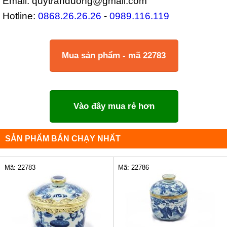
Email: quytranduong@gmail.com
Hotline:
0868.26.26.26
-
0989.116.119
Mua sản phẩm - mã 22783
Vào đây mua rẻ hơn
SẢN PHẨM BÁN CHẠY NHẤT
Mã: 22783
Mã: 22786