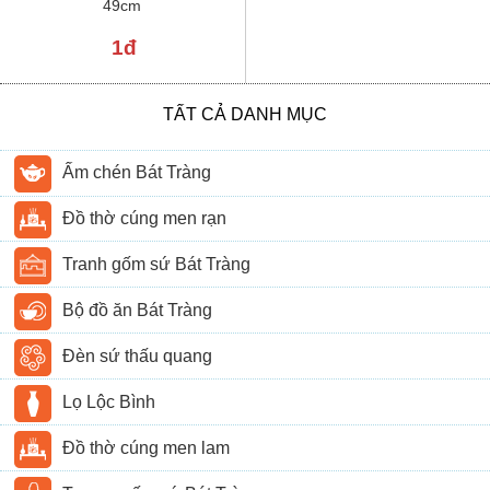
49cm
1đ
TẤT CẢ DANH MỤC
Ấm chén Bát Tràng
Đồ thờ cúng men rạn
Tranh gốm sứ Bát Tràng
Bộ đồ ăn Bát Tràng
Đèn sứ thấu quang
Lọ Lộc Bình
Đồ thờ cúng men lam