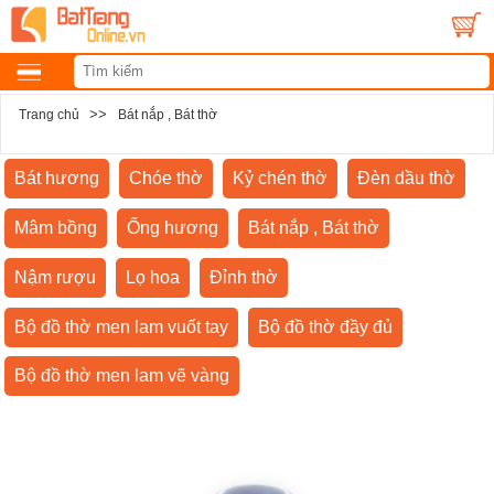
>>
Trang chủ
Bát nắp , Bát thờ
Bát hương
Chóe thờ
Kỷ chén thờ
Đèn dầu thờ
Mâm bồng
Ống hương
Bát nắp , Bát thờ
Nậm rượu
Lọ hoa
Đỉnh thờ
Bộ đồ thờ men lam vuốt tay
Bộ đồ thờ đầy đủ
Bộ đồ thờ men lam vẽ vàng