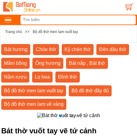
>>
Trang chủ
Bộ đồ thờ men lam vuốt tay
Bát hương
Chóe thờ
Kỷ chén thờ
Đèn dầu thờ
Mâm bồng
Ống hương
Bát nắp , Bát thờ
Nậm rượu
Lọ hoa
Đỉnh thờ
Bộ đồ thờ men lam vuốt tay
Bộ đồ thờ đầy đủ
Bộ đồ thờ men lam vẽ vàng
Bát thờ vuốt tay vẽ tứ cảnh