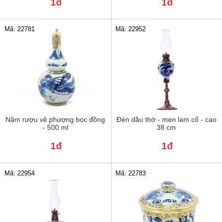
1đ
1đ
Mã: 22781
Mã: 22952
Nậm rượu vẽ phượng bọc đồng
Đèn dầu thờ - men lam cổ - cao
- 500 ml
38 cm
1đ
1đ
Mã: 22954
Mã: 22783