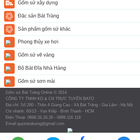
Gốm sứ xây dựng
Đặc sản Bát Tràng
Sản phẩm gốm sứ khác
Phong thủy xe hơi
Gốm sứ vẽ vàng
Bộ Bát Đĩa Nhà Hàng
Gốm sứ sơn mài
Gốm sứ Bát Tràng Online © 2014
CÔNG TY TNHH KD & CN TRỰC TUYẾN BATO
Địa chỉ: Số 280 - Thôn 4 Giang Cao - Xã Bát Tràng - Gia Lâm - Hà Nội
Chi nhánh: 60/13 - Vạn Kiếp - Bình Thạnh - HCM
Điện Thoại: 0868.26.26.26 - 0989.116.119
Email:quytranduong@gmail.com