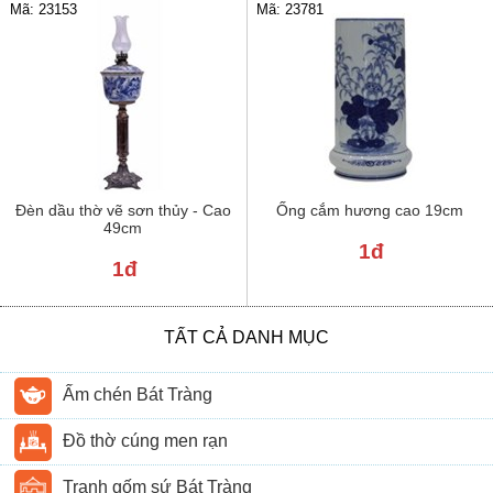
Mã: 23781
Mã: 23153
Đèn dầu thờ vẽ sơn thủy - Cao
Ống cắm hương cao 19cm
49cm
1đ
1đ
TẤT CẢ DANH MỤC
Ấm chén Bát Tràng
Đồ thờ cúng men rạn
Tranh gốm sứ Bát Tràng