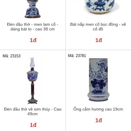
Đèn dầu thờ - men lam cổ -
Bát nắp men cổ bọc đồng - vẽ
dáng bát to - cao 38 cm
cổ đồ
1đ
1đ
Mã: 23781
Mã: 23153
Đèn dầu thờ vẽ sơn thủy - Cao
Ống cắm hương cao 19cm
49cm
1đ
1đ