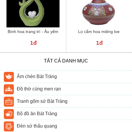
Bình hoa trang trí - Âu yếm
Lọ cắm hoa miệng loe
1đ
1đ
TẤT CẢ DANH MỤC
Ấm chén Bát Tràng
Đồ thờ cúng men rạn
Tranh gốm sứ Bát Tràng
Bộ đồ ăn Bát Tràng
Đèn sứ thấu quang