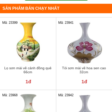
SẢN PHẨM BÁN CHẠY NHẤT
Mã: 23399
Mã: 23941
Lọ sơn mài vẽ cảnh đồng quê
Tỏi sơn mài vẽ hoa sen cao
66cm
32cm
1đ
1đ
Mã: 23968
Mã: 23942