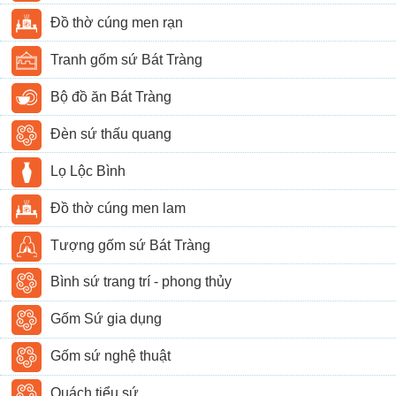
Đồ thờ cúng men rạn
Tranh gốm sứ Bát Tràng
Bộ đồ ăn Bát Tràng
Đèn sứ thấu quang
Lọ Lộc Bình
Đồ thờ cúng men lam
Tượng gốm sứ Bát Tràng
Bình sứ trang trí - phong thủy
Gốm Sứ gia dụng
Gốm sứ nghệ thuật
Quách tiểu sứ