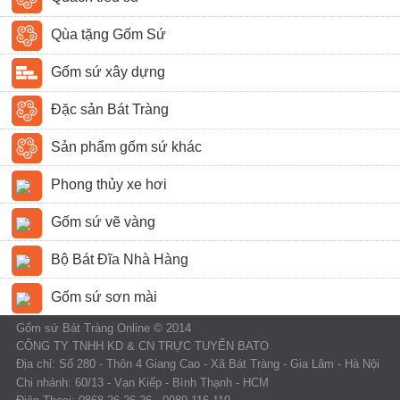
Qùa tặng Gốm Sứ
Gốm sứ xây dựng
Đặc sản Bát Tràng
Sản phẩm gốm sứ khác
Phong thủy xe hơi
Gốm sứ vẽ vàng
Bộ Bát Đĩa Nhà Hàng
Gốm sứ sơn mài
Gốm sứ Bát Tràng Online © 2014
CÔNG TY TNHH KD & CN TRỰC TUYẾN BATO
Địa chỉ: Số 280 - Thôn 4 Giang Cao - Xã Bát Tràng - Gia Lâm - Hà Nội
Chi nhánh: 60/13 - Vạn Kiếp - Bình Thạnh - HCM