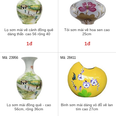
Lọ sơn mài vẽ cảnh đồng quê
Tỏi sơn mài vẽ hoa sen cao
dáng thắt- cao 56 rộng 40
25cm
1đ
1đ
Mã: 23956
Mã: 28411
Lọ sơn mài đồng quê - cao
Bình sơn mài dáng vỏ đỗ vẽ lan
56cm, rộng 36cm
tím cao 27cm