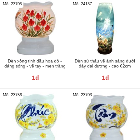
Mã: 23705
Mã: 24137
Đèn xông tinh dầu hoa đỏ -
Đèn sứ thấu vẽ ánh sáng dưới
dáng sóng - vẽ tay - men trắng
đáy đại dương - cao 62cm
1đ
1đ
Mã: 23756
Mã: 23703