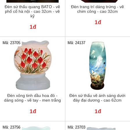
Đèn sứ thấu quang BATO - vẽ
Đèn trang trí dáng trứng - vẽ
phố cổ hà nội - cao 32cm - vẽ
chim công - cao 32cm
kỹ
1đ
1đ
Mã: 23705
Mã: 24137
Đèn xông tinh dầu hoa đỏ -
Đèn sứ thấu vẽ ánh sáng dưới
dáng sóng - vẽ tay - men trắng
đáy đại dương - cao 62cm
1đ
1đ
Mã: 23756
Mã: 23703