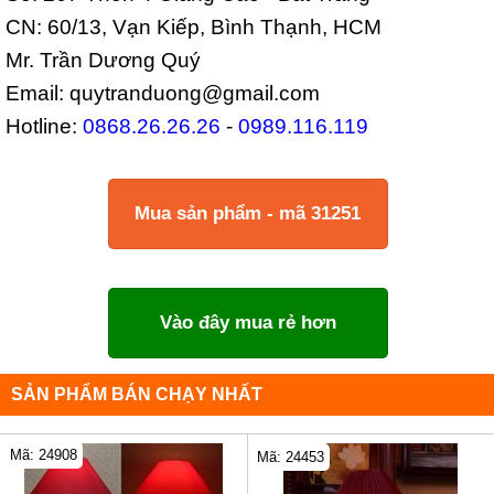
CN: 60/13, Vạn Kiếp, Bình Thạnh, HCM
Mr. Trần Dương Quý
Email: quytranduong@gmail.com
Hotline:
0868.26.26.26
-
0989.116.119
Mua sản phẩm - mã 31251
Vào đây mua rẻ hơn
SẢN PHẨM BÁN CHẠY NHẤT
Mã: 24908
Mã: 24453