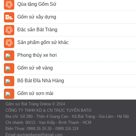
Qùa tặng Gốm Sứ
Gốm sứ xây dựng
Đặc sản Bát Tràng
Sản phẩm gốm sứ khác
Phong thủy xe hơi
Gốm sứ vẽ vàng
Bộ Bát Đĩa Nhà Hàng
Gốm sứ sơn mài
Gốm sứ Bát Tràng Online © 2014
CÔNG TY TNHH KD & CN TRỰC TUYẾN BATO
Địa chỉ: Số 280 - Thôn 4 Giang Cao - Xã Bát Tràng - Gia Lâm - Hà Nội
Chi nhánh: 60/13 - Vạn Kiếp - Bình Thạnh - HCM
Điện Thoại: 0868.26.26.26 - 0989.116.119
Email:quytranduong@gmail.com