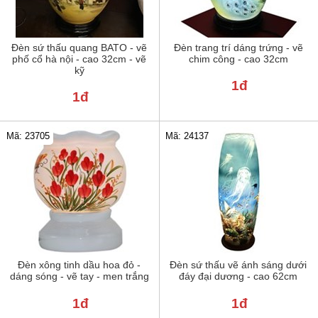
Đèn sứ thấu quang BATO - vẽ
Đèn trang trí dáng trứng - vẽ
phố cổ hà nội - cao 32cm - vẽ
chim công - cao 32cm
kỹ
1đ
1đ
Mã: 23705
Mã: 24137
Đèn xông tinh dầu hoa đỏ -
Đèn sứ thấu vẽ ánh sáng dưới
dáng sóng - vẽ tay - men trắng
đáy đại dương - cao 62cm
1đ
1đ