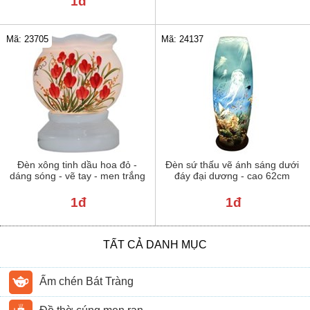
1đ
Mã: 23705
Mã: 24137
Đèn xông tinh dầu hoa đỏ -
Đèn sứ thấu vẽ ánh sáng dưới
dáng sóng - vẽ tay - men trắng
đáy đại dương - cao 62cm
1đ
1đ
TẤT CẢ DANH MỤC
Ấm chén Bát Tràng