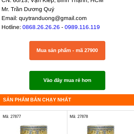
CN: 60/13, Vạn Kiếp, Bình Thạnh, HCM
Mr. Trần Dương Quý
Email: quytranduong@gmail.com
Hotline:
0868.26.26.26
-
0989.116.119
Mua sản phẩm - mã 27900
Vào đây mua rẻ hơn
SẢN PHẨM BÁN CHẠY NHẤT
Mã: 27877
Mã: 27878