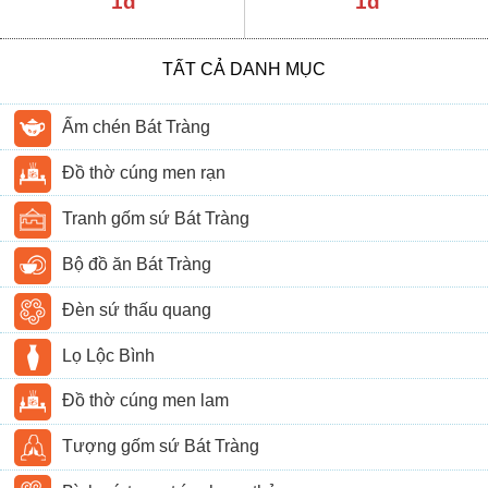
1đ
1đ
TẤT CẢ DANH MỤC
Ấm chén Bát Tràng
Đồ thờ cúng men rạn
Tranh gốm sứ Bát Tràng
Bộ đồ ăn Bát Tràng
Đèn sứ thấu quang
Lọ Lộc Bình
Đồ thờ cúng men lam
Tượng gốm sứ Bát Tràng