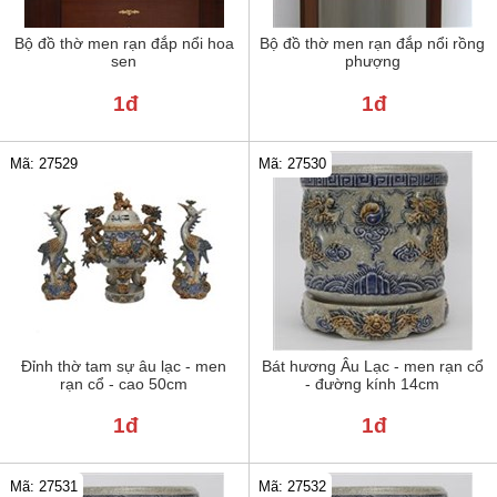
Bộ đồ thờ men rạn đắp nổi hoa
Bộ đồ thờ men rạn đắp nổi rồng
sen
phượng
1đ
1đ
Mã: 27529
Mã: 27530
Đỉnh thờ tam sự âu lạc - men
Bát hương Âu Lạc - men rạn cổ
rạn cổ - cao 50cm
- đường kính 14cm
1đ
1đ
Mã: 27531
Mã: 27532