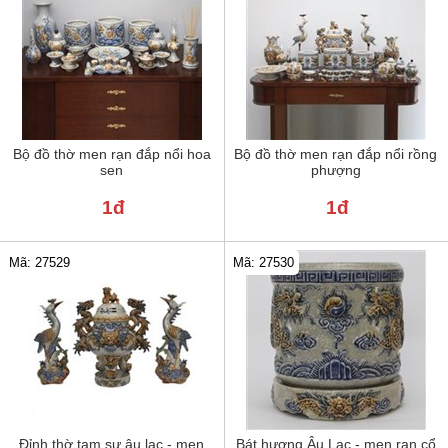
Bộ đồ thờ men rạn đắp nổi hoa
Bộ đồ thờ men rạn đắp nổi rồng
sen
phượng
1đ
1đ
Mã: 27529
Mã: 27530
Đỉnh thờ tam sự âu lạc - men
Bát hương Âu Lạc - men rạn cổ