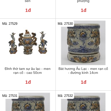
sen
phượng
1đ
1đ
Mã: 27529
Mã: 27530
Đỉnh thờ tam sự âu lạc - men
Bát hương Âu Lạc - men rạn cổ
rạn cổ - cao 50cm
- đường kính 14cm
1đ
1đ
Mã: 27531
Mã: 27532