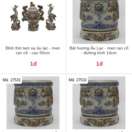
Đỉnh thờ tam sự âu lạc - men
Bát hương Âu Lạc - men rạn cổ
rạn cổ - cao 50cm
- đường kính 14cm
1đ
1đ
Mã: 27531
Mã: 27532