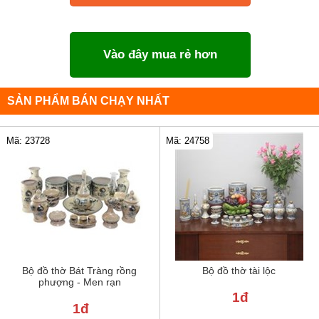
Vào đây mua rẻ hơn
SẢN PHẨM BÁN CHẠY NHẤT
Mã: 24758
Mã: 23728
Bộ đồ thờ Bát Tràng rồng
Bộ đồ thờ tài lộc
phượng - Men rạn
1đ
1đ