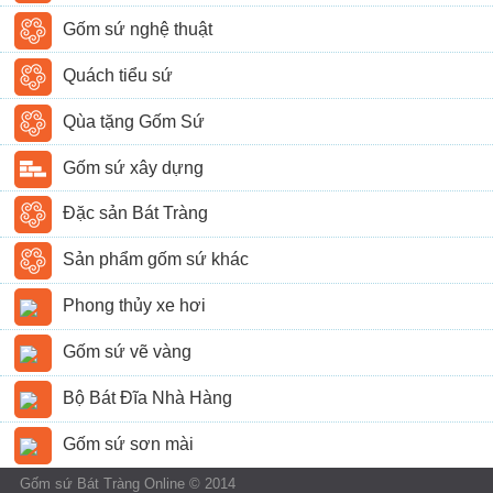
Gốm sứ nghệ thuật
Quách tiểu sứ
Qùa tặng Gốm Sứ
Gốm sứ xây dựng
Đặc sản Bát Tràng
Sản phẩm gốm sứ khác
Phong thủy xe hơi
Gốm sứ vẽ vàng
Bộ Bát Đĩa Nhà Hàng
Gốm sứ sơn mài
Gốm sứ Bát Tràng Online © 2014