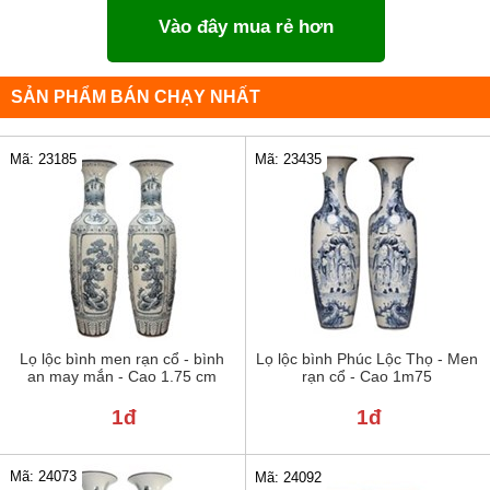
Vào đây mua rẻ hơn
SẢN PHẨM BÁN CHẠY NHẤT
Mã: 23185
Mã: 23435
Lọ lộc bình men rạn cổ - bình
Lọ lộc bình Phúc Lộc Thọ - Men
an may mắn - Cao 1.75 cm
rạn cổ - Cao 1m75
1đ
1đ
Mã: 24073
Mã: 24092