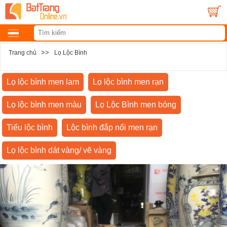
>>
Trang chủ
Lọ Lộc Bình
Lọ lộc bình men lam
Lọ lộc bình men rạn
Lọ lộc bình men màu
Lọ Lộc Bình men bóng
Tiểu lộc bình
Lộc bình đắp nổi men rạn
Lọ lộc bình dát vàng/ vẽ vàng