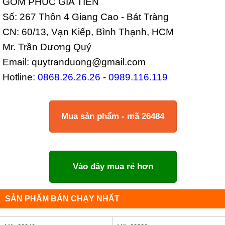
GỐM PHÚC GIA TIÊN
Số: 267 Thôn 4 Giang Cao - Bát Tràng
CN: 60/13, Vạn Kiếp, Bình Thạnh, HCM
Mr. Trần Dương Quý
Email: quytranduong@gmail.com
Hotline:
0868.26.26.26
-
0989.116.119
Mua sản phẩm - mã 26484
Vào đây mua rẻ hơn
SẢN PHẨM BÁN CHẠY NHẤT