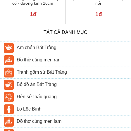
cổ - đường kính 16cm
nổi
1đ
1đ
TẤT CẢ DANH MỤC
Ấm chén Bát Tràng
Đồ thờ cúng men rạn
Tranh gốm sứ Bát Tràng
Bộ đồ ăn Bát Tràng
Đèn sứ thấu quang
Lọ Lộc Bình
Đồ thờ cúng men lam