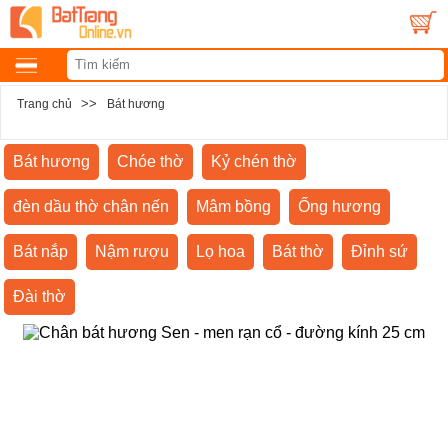
>>
Trang chủ
Bát hương
Bát hương
Chóe thờ
Kỷ chén thờ
đèn dầu thờ chân nến
Mâm bồng
Ống hương
Bát nắp
Nậm rượu
Lọ hoa
Bát thờ
Đỉnh sứ
Đài thờ