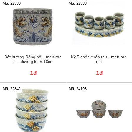
Mã: 22839
Mã: 22838
Bát hương Rồng nổi - men rạn
Kỷ 5 chén cuốn thư - men rạn
cổ - đường kính 16cm
nổi
1đ
1đ
Mã: 22842
Mã: 24193