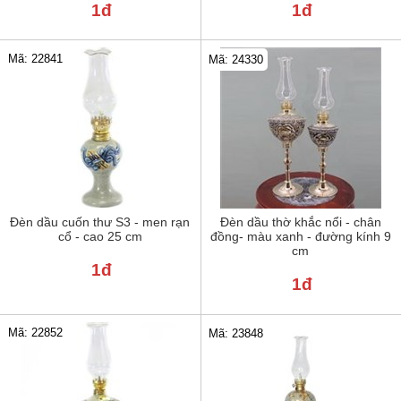
1đ
1đ
Mã: 22841
Mã: 24330
Đèn dầu cuốn thư S3 - men rạn
Đèn dầu thờ khắc nổi - chân
cổ - cao 25 cm
đồng- màu xanh - đường kính 9
cm
1đ
1đ
Mã: 22852
Mã: 23848