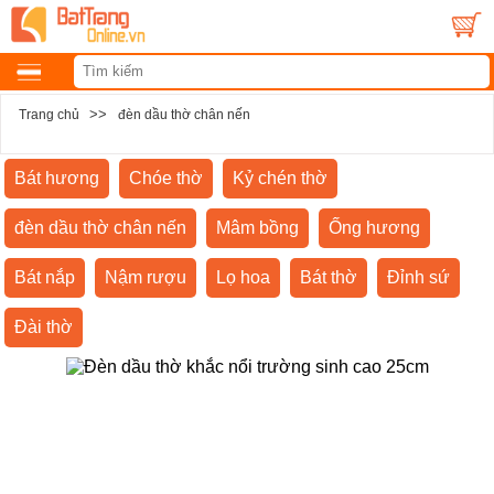
>>
Trang chủ
đèn dầu thờ chân nến
Bát hương
Chóe thờ
Kỷ chén thờ
đèn dầu thờ chân nến
Mâm bồng
Ống hương
Bát nắp
Nậm rượu
Lọ hoa
Bát thờ
Đỉnh sứ
Đài thờ