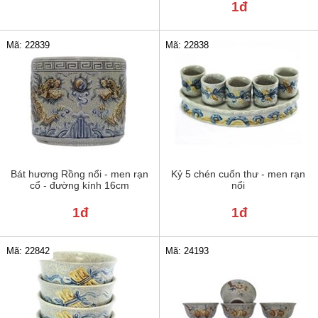
1đ
Mã: 22839
Mã: 22838
Bát hương Rồng nổi - men rạn
Kỷ 5 chén cuốn thư - men rạn
cổ - đường kính 16cm
nổi
1đ
1đ
Mã: 22842
Mã: 24193