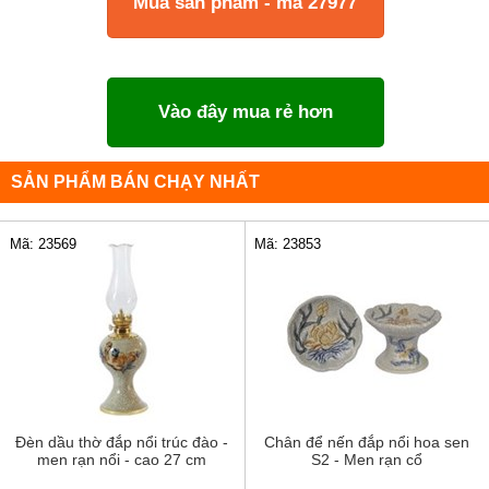
Mua sản phẩm - mã 27977
Vào đây mua rẻ hơn
SẢN PHẨM BÁN CHẠY NHẤT
Mã: 23569
Mã: 23853
Đèn dầu thờ đắp nổi trúc đào -
Chân để nến đắp nổi hoa sen
men rạn nổi - cao 27 cm
S2 - Men rạn cổ