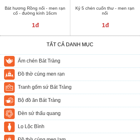
Bát hương Rồng nổi - men rạn
Kỷ 5 chén cuốn thư - men rạn
cổ - đường kính 16cm
nổi
1đ
1đ
TẤT CẢ DANH MỤC
Ấm chén Bát Tràng
Đồ thờ cúng men rạn
Tranh gốm sứ Bát Tràng
Bộ đồ ăn Bát Tràng
Đèn sứ thấu quang
Lọ Lộc Bình
Đồ thờ cúng men lam