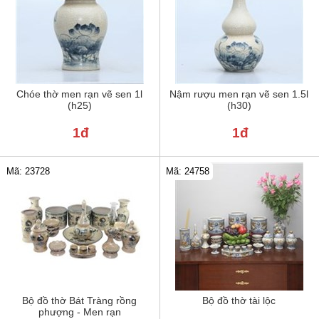
Chóe thờ men rạn vẽ sen 1l
Nậm rượu men rạn vẽ sen 1.5l
(h25)
(h30)
1đ
1đ
Mã: 24758
Mã: 23728
Bộ đồ thờ Bát Tràng rồng
Bộ đồ thờ tài lộc
phượng - Men rạn