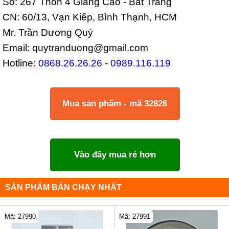
Số: 267 Thôn 4 Giang Cao - Bát Tràng
CN: 60/13, Vạn Kiếp, Bình Thạnh, HCM
Mr. Trần Dương Quý
Email: quytranduong@gmail.com
Hotline:
0868.26.26.26
-
0989.116.119
Mua sản phẩm - mã 32826
Vào đây mua rẻ hơn
SẢN PHẨM BÁN CHẠY NHẤT
Mã: 27990
Mã: 27991