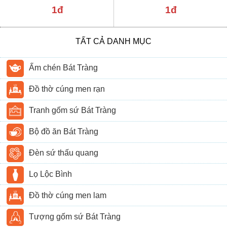
1đ
1đ
TẤT CẢ DANH MỤC
Ấm chén Bát Tràng
Đồ thờ cúng men rạn
Tranh gốm sứ Bát Tràng
Bộ đồ ăn Bát Tràng
Đèn sứ thấu quang
Lọ Lộc Bình
Đồ thờ cúng men lam
Tượng gốm sứ Bát Tràng