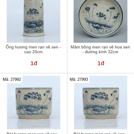
Ống hương men rạn vẽ sen -
Mâm bồng men rạn vẽ hoa sen
cao 20cm
- đường kính 32cm
1đ
1đ
Mã: 27992
Mã: 27993
Bát hương men rạn vẽ sen -
Bát hương men rạn vẽ sen -