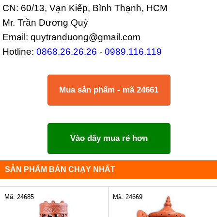
CN: 60/13, Vạn Kiếp, Bình Thạnh, HCM
Mr. Trần Dương Quý
Email: quytranduong@gmail.com
Hotline:
0868.26.26.26
-
0989.116.119
Mua sản phẩm - mã 24661
Vào đây mua rẻ hơn
SẢN PHẨM BÁN CHẠY NHẤT
Mã: 24685
Mã: 24669