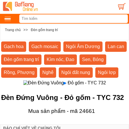
>>
Trang chủ
Đèn gốm trang trí
Gạch hoa
Gạch mosaic
Ngói Âm Dương
Lan can
Đèn gốm trang trí
Kìm nóc, Đao
Sen, Bóng
Rồng, Phượng
Nghê
Ngói đất nung
Ngói lợp
Đèn Đứng Vuông - Đỏ gốm - TYC 732
Mua sản phẩm - mã 24661
BÁO CHÍ VIẾT VỀ CHÚNG TÔI