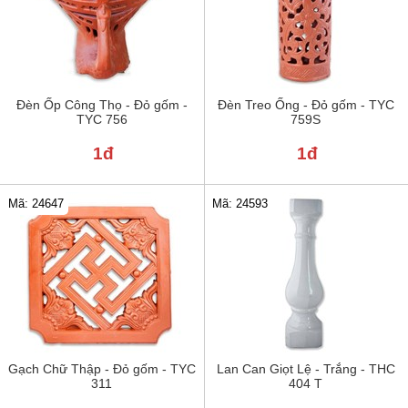
Đèn Ốp Công Thọ - Đỏ gốm -
Đèn Treo Ống - Đỏ gốm - TYC
TYC 756
759S
1đ
1đ
Mã: 24647
Mã: 24593
Gạch Chữ Thập - Đỏ gốm - TYC
Lan Can Giọt Lệ - Trắng - THC
311
404 T