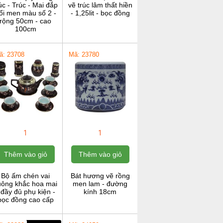
c - Trúc - Mai đắp
vẽ trúc lâm thất hiền
ổi men màu số 2 -
- 1,25lit - bọc đồng
rộng 50cm - cao
100cm
ã: 23708
Mã: 23780
1
1
Thêm vào giỏ
Thêm vào giỏ
Bộ ấm chén vai
Bát hương vẽ rồng
uông khắc hoa mai
men lam - đường
 đầy đủ phụ kiện -
kính 18cm
bọc đồng cao cấp