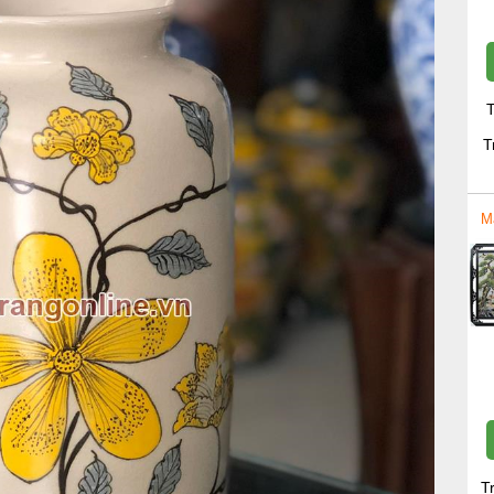
T
T
M
T