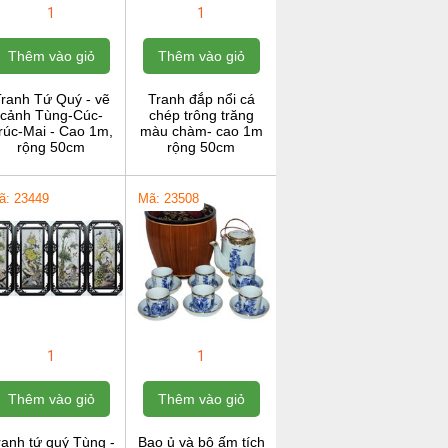
1
1
Thêm vào giỏ
Thêm vào giỏ
ranh Tứ Quý - vẽ
Tranh đắp nổi cá
cảnh Tùng-Cúc-
chép trông trăng
rúc-Mai - Cao 1m,
màu chàm- cao 1m
rộng 50cm
rộng 50cm
ã: 23449
Mã: 23508
1
1
Thêm vào giỏ
Thêm vào giỏ
ranh tứ quý Tùng -
Bao ủ và bộ ấm tích