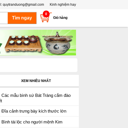
l:
quytranduong@gmail.com
Kinh nghiệm hay
0
Giỏ hàng
XEM NHIỀU NHẤT
Các mẫu bình sứ Bát Tràng cắm đào
t
Đĩa cảnh trưng bày kích thước lớn
Bình tài lộc cho người mệnh Kim