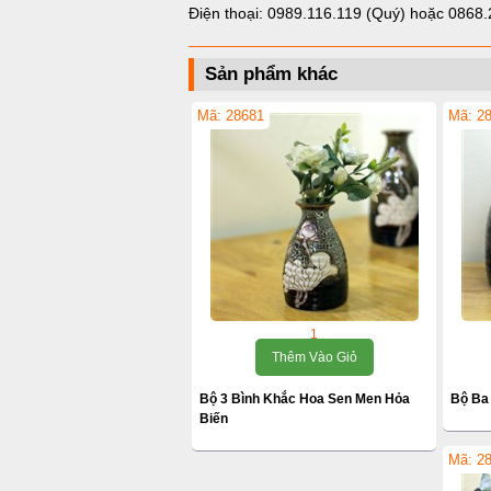
Điện thoại:
0989.116.119 (Quý)
hoặc
0868.
Sản phẩm khác
Mã: 28681
Mã: 2
1
Thêm Vào Giỏ
Bộ 3 Bình Khắc Hoa Sen Men Hỏa
Bộ Ba
Biến
Mã: 2