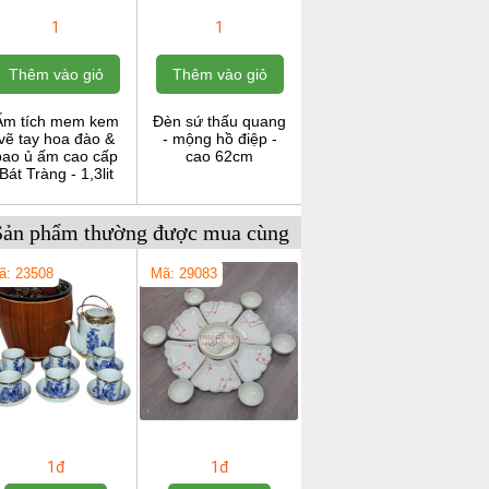
1
1
Thêm vào giỏ
Thêm vào giỏ
Ấm tích mem kem
Đèn sứ thấu quang
vẽ tay hoa đào &
- mộng hồ điệp -
bao ủ ấm cao cấp
cao 62cm
Bát Tràng - 1,3lit
Sản phẩm thường được mua cùng
ã: 23508
Mã: 29083
1đ
1đ