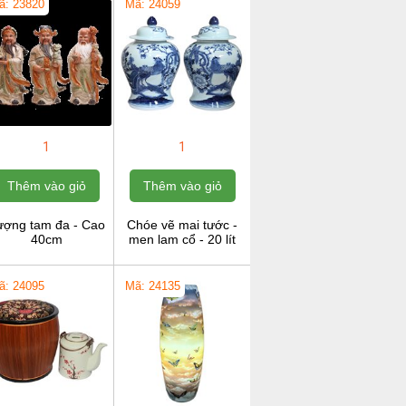
ã: 23820
Mã: 24059
1
1
Thêm vào giỏ
Thêm vào giỏ
ượng tam đa - Cao
Chóe vẽ mai tước -
40cm
men lam cổ - 20 lít
ã: 24095
Mã: 24135