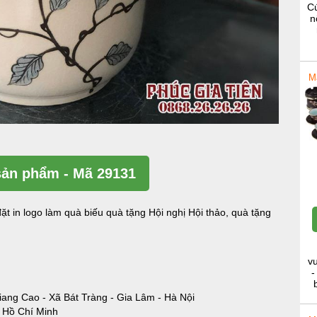
Cú
n
M
ản phẩm - Mã 29131
ặt in logo làm quà biếu quà tặng Hội nghị Hội thảo, quà tặng
v
-
iang Cao - Xã Bát Tràng - Gia Lâm - Hà Nội
- Hồ Chí Minh