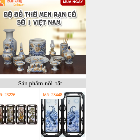
Sản phẩm nổi bật
ã: 23226
Mã: 23448