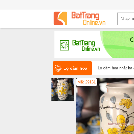
Lọ cắm hoa
Lọ cắm hoa nhật hạ
Mã: 29131