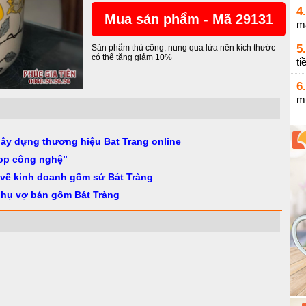
4.
Mua sản phẩm - Mã 29131
m
5.
Sản phẩm thủ công, nung qua lửa nên kích thước
có thể tăng giảm 10%
ti
6.
m
gây dựng thương hiệu Bat Trang online
op công nghệ”
 về kinh doanh gốm sứ Bát Tràng
phụ vợ bán gốm Bát Tràng