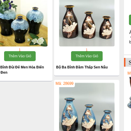
1
1
Thêm Vào Giỏ
Thêm Vào Giỏ
 Bình Đùi Đế Men Hỏa Biến
Bộ Ba Bình Đầm Thấp Sen Nâu
- Đen
M
Mã: 28699