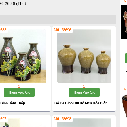
M
26.26.26 (Thu)
8683
Mã: 28696
T
1
1
M
Thêm Vào Giỏ
Thêm Vào Giỏ
 Bình Đầm Thấp
Bộ Ba Bình Đùi Đế Men Hỏa Biến
8697
Mã: 28698