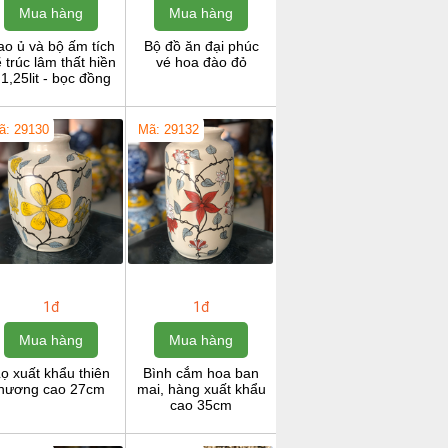
Mua hàng
Mua hàng
ao ủ và bộ ấm tích
Bộ đồ ăn đại phúc
 trúc lâm thất hiền
vé hoa đào đỏ
 1,25lit - bọc đồng
ã: 29130
Mã: 29132
1đ
1đ
Mua hàng
Mua hàng
ọ xuất khẩu thiên
Bình cắm hoa ban
hương cao 27cm
mai, hàng xuất khẩu
cao 35cm