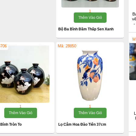
1
B
Thêm Vào Giỏ
vẽ
-
Bộ Ba Bình Đầm Thấp Sen Xanh
M
8706
Mã: 28850
1
1
Thêm Vào Giỏ
Thêm Vào Giỏ
L
Bình Tròn To
Lọ Cắm Hoa Đào Tiên 37cm