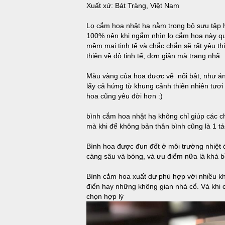
Xuất xứ: Bát Tràng, Việt Nam
Lọ cắm hoa nhật hạ nằm trong bộ sưu tập 
100% nên khi ngắm nhìn lọ cắm hoa này q
mềm mại tinh tế và chắc chắn sẽ rất yêu th
thiên về độ tinh tế, đơn giản mà trang nhã
Màu vàng của hoa được vẽ nổi bật, như án
lấy cả hứng từ khung cảnh thiên nhiên tươ
hoa cũng yêu đời hơn :)
bình cắm hoa nhật hạ không chỉ giúp các ch
mà khi để không bản thân bình cũng là 1 t
Bình hoa được đun đốt ở môi trường nhiệt 
càng sâu và bóng, và ưu điểm nữa là khá b
Bình cắm hoa xuất dư phù hợp với nhiều khô
điển hay những không gian nhà cổ. Và khi c
chọn hợp lý