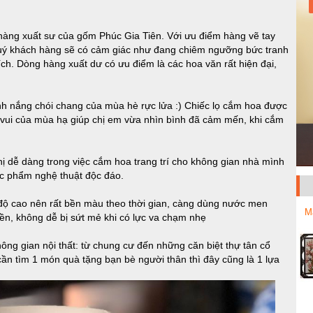
hàng xuất sư của gốm Phúc Gia Tiên. Với ưu điểm hàng vẽ tay
uý khách hàng sẽ có cảm giác như đang chiêm ngưỡng bức tranh
ích. Dòng hàng xuất dư có ưu điểm là các hoa văn rất hiện đại,
h nắng chói chang của mùa hè rực lửa :) Chiếc lọ cắm hoa được
i vui của mùa hạ giúp chị em vừa nhìn bình đã cảm mến, khi cắm
ị dễ dàng trong việc cắm hoa trang trí cho không gian nhà mình
ác phẩm nghệ thuật độc đáo.
độ cao nên rất bền màu theo thời gian, càng dùng nước men
M
ền, không dễ bị sứt mẻ khi có lực va chạm nhẹ
ng gian nội thất: từ chung cư đến những căn biệt thự tân cổ
ần tìm 1 món quà tặng bạn bè người thân thì đây cũng là 1 lựa