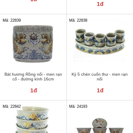
1đ
Mã: 22839
Mã: 22838
Bát hương Rồng nổi - men rạn
Kỷ 5 chén cuốn thư - men rạn
cổ - đường kính 16cm
nổi
1đ
1đ
Mã: 22842
Mã: 24193