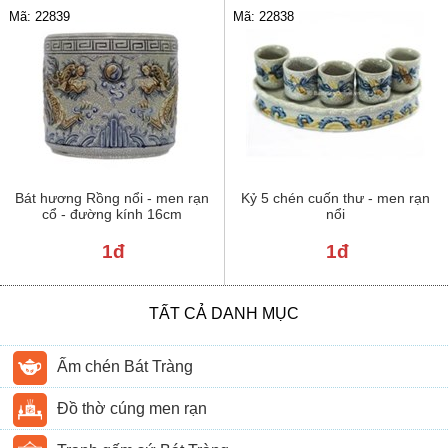
Mã: 22839
Mã: 22838
Bát hương Rồng nổi - men rạn
Kỷ 5 chén cuốn thư - men rạn
cổ - đường kính 16cm
nổi
1đ
1đ
TẤT CẢ DANH MỤC
Ấm chén Bát Tràng
Đồ thờ cúng men rạn