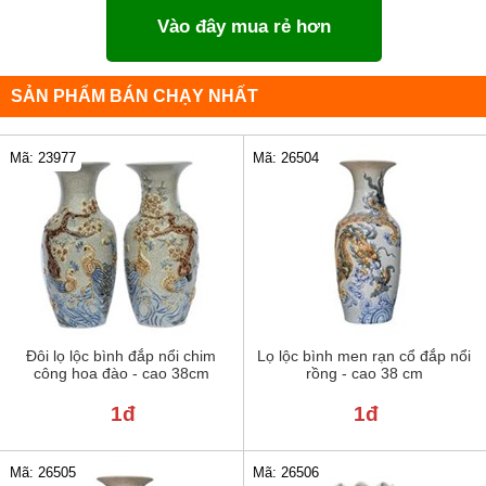
Vào đây mua rẻ hơn
SẢN PHẨM BÁN CHẠY NHẤT
Mã: 23977
Mã: 26504
Đôi lọ lộc bình đắp nổi chim
Lọ lộc bình men rạn cổ đắp nổi
công hoa đào - cao 38cm
rồng - cao 38 cm
1đ
1đ
Mã: 26505
Mã: 26506