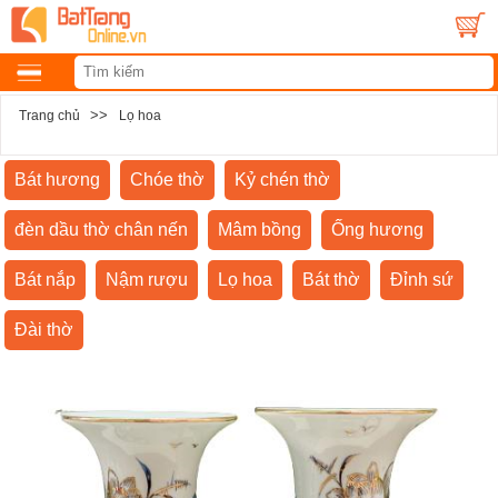
>>
Trang chủ
Lọ hoa
Bát hương
Chóe thờ
Kỷ chén thờ
đèn dầu thờ chân nến
Mâm bồng
Ống hương
Bát nắp
Nậm rượu
Lọ hoa
Bát thờ
Đỉnh sứ
Đài thờ