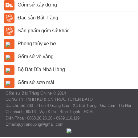
Gốm sứ xây dựng
Đặc sản Bát Tràng
Sản phẩm gốm sứ khác
Phong thủy xe hơi
Gốm sứ vẽ vàng
Bộ Bát Đĩa Nhà Hàng
Gốm sứ sơn mài
Gốm sứ Bát Tràng Online © 2014
CÔNG TY TNHH KD & CN TRỰC TUYẾN BATO
Địa chỉ: Số 280 - Thôn 4 Giang Cao - Xã Bát Tràng - Gia Lâm - Hà Nội
Chi nhánh: 60/13 - Vạn Kiếp - Bình Thạnh - HCM
Điện Thoại: 0868.26.26.26 - 0989.116.119
Email:quytranduong@gmail.com