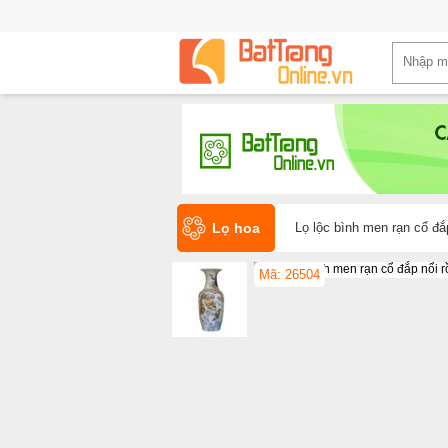
Lọ hoa
Lọ lộc bình men rạn cổ đắ
Mã: 26504