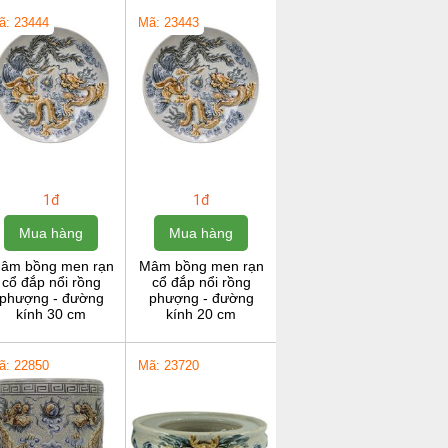
ã: 23444
Mã: 23443
1đ
1đ
Mua hàng
Mua hàng
âm bồng men rạn
Mâm bồng men rạn
cổ đắp nổi rồng
cổ đắp nổi rồng
phượng - đường
phượng - đường
kính 30 cm
kính 20 cm
ã: 22850
Mã: 23720