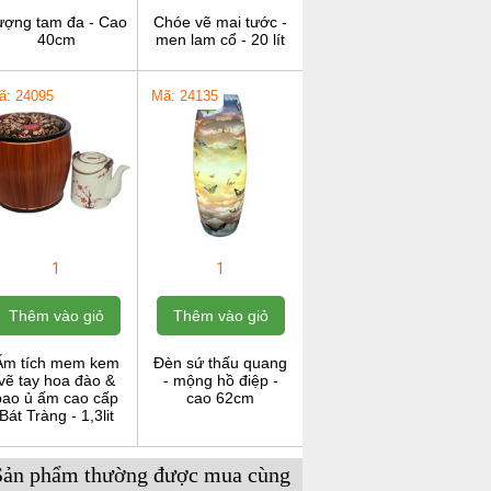
ượng tam đa - Cao
Chóe vẽ mai tước -
40cm
men lam cổ - 20 lít
ã: 24095
Mã: 24135
1
1
Thêm vào giỏ
Thêm vào giỏ
Ấm tích mem kem
Đèn sứ thấu quang
vẽ tay hoa đào &
- mộng hồ điệp -
bao ủ ấm cao cấp
cao 62cm
Bát Tràng - 1,3lit
Sản phẩm thường được mua cùng