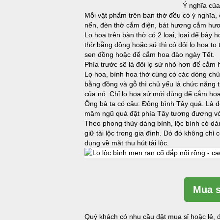
Ý nghĩa của đôi lọ hoa
Mỗi vật phẩm trên ban thờ đều có ý nghĩa,
nến, đèn thờ cắm điện, bát hương cắm hươ
Lọ hoa trên bàn thờ có 2 loại, loại để bày
thờ bằng đồng hoặc sứ thì có đôi lọ hoa to
sen đồng hoặc để cắm hoa đào ngày Tết.
Phía trước sẽ là đôi lọ sứ nhỏ hơn để cắm 
Lọ hoa, bình hoa thờ cúng có các dòng chủ
bằng đồng và gỗ thì chủ yếu là chức năng t
của nó. Chỉ lọ hoa sứ mới dùng để cắm hoa
Ông bà ta có câu: Đông bình Tây quả. Là để
mâm ngũ quả đặt phía Tây tương đương với
Theo phong thủy dáng bình, lộc bình có dán
giữ tài lộc trong gia đình. Dó đó không chỉ
dụng về mặt thu hút tài lộc.
Mua s
Quý khách có nhu cầu đặt mua sỉ hoặc lẻ, đ