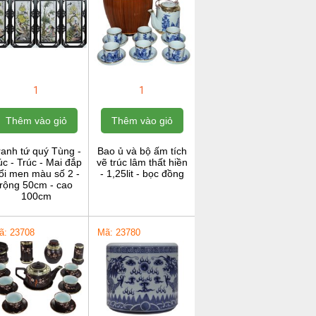
1
1
Thêm vào giỏ
Thêm vào giỏ
ranh tứ quý Tùng -
Bao ủ và bộ ấm tích
c - Trúc - Mai đắp
vẽ trúc lâm thất hiền
ổi men màu số 2 -
- 1,25lit - bọc đồng
rộng 50cm - cao
100cm
ã: 23708
Mã: 23780