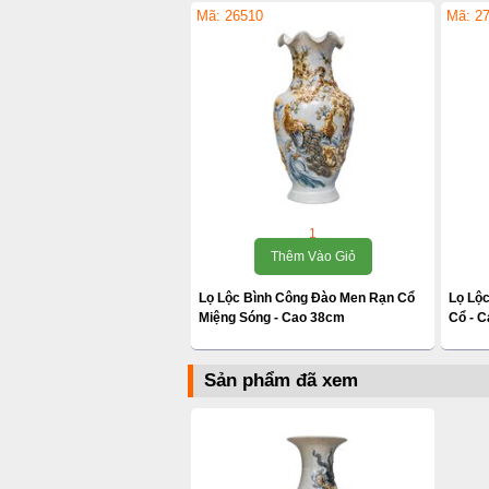
Mã: 26510
Mã: 2
1
Thêm Vào Giỏ
Lọ Lộc Bình Công Đào Men Rạn Cổ
Lọ Lộ
Miệng Sóng - Cao 38cm
Cổ - 
Sản phẩm đã xem