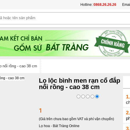
Hotline:
0868.26.26.26
Emai
p nổi rồng - cao 38 cm
Lọ lộc bình men rạn cổ đắp
nổi rồng - cao 38 cm
1.
c
1
2.
p
(Giá trên chưa bao gồm VAT và phí vận chuyển)
Lọ hoa
-
Bát Tràng Online
3.