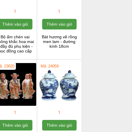
1
1
Thêm vào giỏ
Thêm vào giỏ
Bộ ấm chén vai
Bát hương vẽ rồng
uông khắc hoa mai
men lam - đường
 đầy đủ phụ kiện -
kính 18cm
bọc đồng cao cấp
ã: 23820
Mã: 24059
1
1
Thêm vào giỏ
Thêm vào giỏ