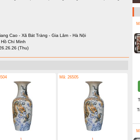
M
iang Cao - Xã Bát Tràng - Gia Lâm - Hà Nội
- Hồ Chí Minh
26.26.26 (Thu)
6504
Mã: 26505
T
T
M
1
1