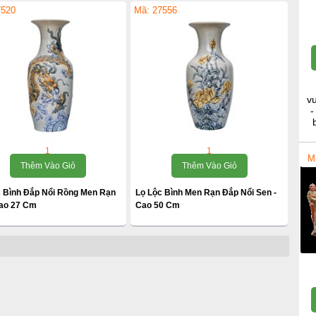
7520
Mã: 27556
v
-
1
1
M
Thêm Vào Giỏ
Thêm Vào Giỏ
c Bình Đắp Nổi Rồng Men Rạn
Lọ Lộc Bình Men Rạn Đắp Nổi Sen -
Cao 27 Cm
Cao 50 Cm