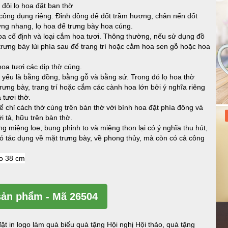
 đặt ban thờ
 công dụng riêng. Đỉnh đồng để đốt trầm hương, chân nến đốt
ng nhang, lọ hoa để trưng bày hoa cúng.
 hoa cố định và loại cắm hoa tươi. Thông thường, nếu sử dụng đồ
 trưng bày lùi phía sau để trang trí hoặc cắm hoa sen gỗ hoặc hoa
hoa tươi các dịp thờ cúng.
 yếu là bằng đồng, bằng gỗ và bằng sứ. Trong đó lọ hoa thờ
rưng bày, trang trí hoặc cắm các cành hoa lớn bởi ý nghĩa riêng
 tươi thờ.
 chỉ cách thờ cúng trên bàn thờ với bình hoa đặt phía đông và
 tả, hữu trên bàn thờ.
g miệng loe, bụng phinh to và miệng thon lại có ý nghĩa thu hút,
 có tác dụng về mặt trưng bày, về phong thủy, mà còn có cả công
ản phẩm - Mã 26504
ặt in logo làm quà biếu quà tặng Hội nghị Hội thảo, quà tặng