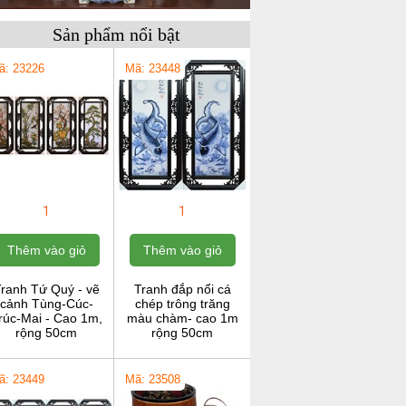
Sản phẩm nổi bật
ã: 23226
Mã: 23448
1
1
Thêm vào giỏ
Thêm vào giỏ
ranh Tứ Quý - vẽ
Tranh đắp nổi cá
cảnh Tùng-Cúc-
chép trông trăng
rúc-Mai - Cao 1m,
màu chàm- cao 1m
rộng 50cm
rộng 50cm
ã: 23449
Mã: 23508