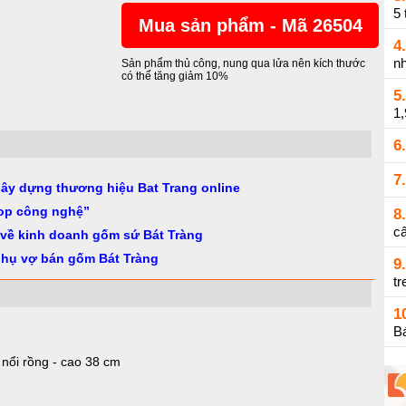
5 
Mua sản phẩm - Mã 26504
4.
nh
Sản phẩm thủ công, nung qua lửa nên kích thước
có thể tăng giảm 10%
5.
1
6.
7.
gây dựng thương hiệu Bat Trang online
op công nghệ”
8.
cấ
 về kinh doanh gốm sứ Bát Tràng
phụ vợ bán gốm Bát Tràng
9.
tr
1
Bá
nổi rồng - cao 38 cm