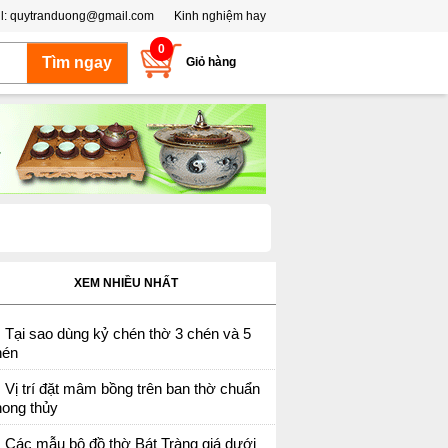
l:
quytranduong@gmail.com
Kinh nghiệm hay
0
Giỏ hàng
XEM NHIỀU NHẤT
Tại sao dùng kỷ chén thờ 3 chén và 5
hén
Vị trí đặt mâm bồng trên ban thờ chuẩn
hong thủy
Các mẫu bộ đồ thờ Bát Tràng giá dưới