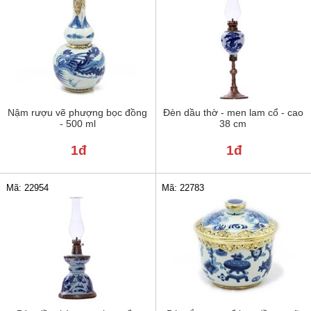
Nậm rượu vẽ phượng bọc đồng
Đèn dầu thờ - men lam cổ - cao
- 500 ml
38 cm
1đ
1đ
Mã: 22954
Mã: 22783