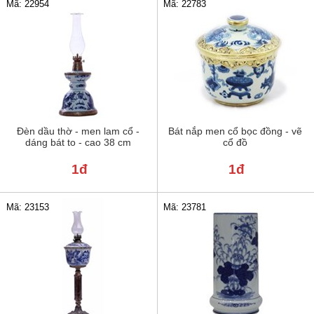
Mã: 22954
Mã: 22783
Đèn dầu thờ - men lam cổ -
Bát nắp men cổ bọc đồng - vẽ
dáng bát to - cao 38 cm
cổ đồ
1đ
1đ
Mã: 23781
Mã: 23153