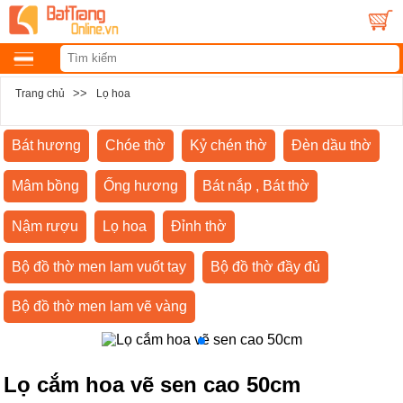
>>
Trang chủ
Lọ hoa
Bát hương
Chóe thờ
Kỷ chén thờ
Đèn dầu thờ
Mâm bồng
Ống hương
Bát nắp , Bát thờ
Nậm rượu
Lọ hoa
Đỉnh thờ
Bộ đồ thờ men lam vuốt tay
Bộ đồ thờ đầy đủ
Bộ đồ thờ men lam vẽ vàng
Lọ cắm hoa vẽ sen cao 50cm