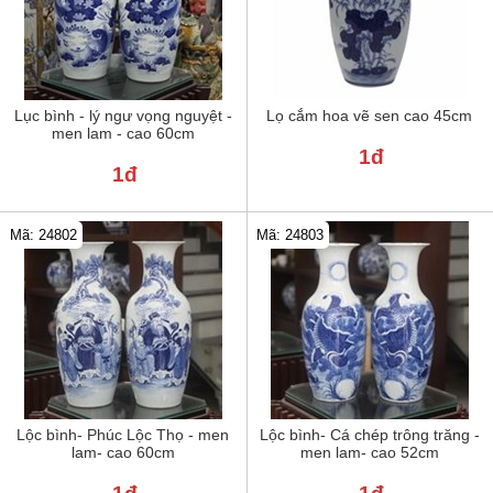
Lục bình - lý ngư vọng nguyệt -
Lọ cắm hoa vẽ sen cao 45cm
men lam - cao 60cm
1đ
1đ
Mã: 24802
Mã: 24803
Lộc bình- Phúc Lộc Thọ - men
Lộc bình- Cá chép trông trăng -
lam- cao 60cm
men lam- cao 52cm