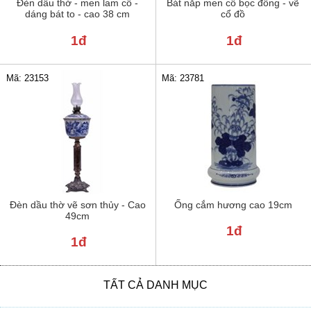
Đèn dầu thờ - men lam cổ -
Bát nắp men cổ bọc đồng - vẽ
dáng bát to - cao 38 cm
cổ đồ
1đ
1đ
Mã: 23781
Mã: 23153
Đèn dầu thờ vẽ sơn thủy - Cao
Ống cắm hương cao 19cm
49cm
1đ
1đ
TẤT CẢ DANH MỤC