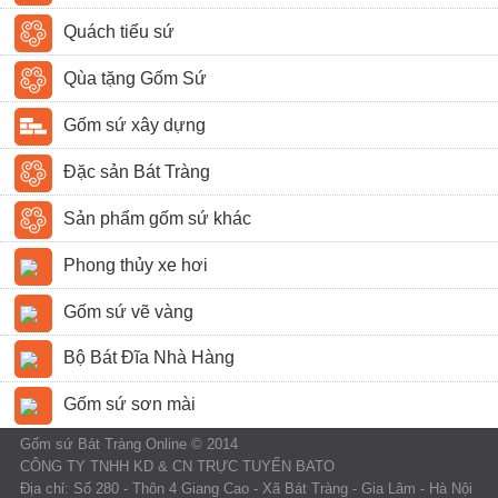
Quách tiểu sứ
Qùa tặng Gốm Sứ
Gốm sứ xây dựng
Đặc sản Bát Tràng
Sản phẩm gốm sứ khác
Phong thủy xe hơi
Gốm sứ vẽ vàng
Bộ Bát Đĩa Nhà Hàng
Gốm sứ sơn mài
Gốm sứ Bát Tràng Online © 2014
CÔNG TY TNHH KD & CN TRỰC TUYẾN BATO
Địa chỉ: Số 280 - Thôn 4 Giang Cao - Xã Bát Tràng - Gia Lâm - Hà Nội