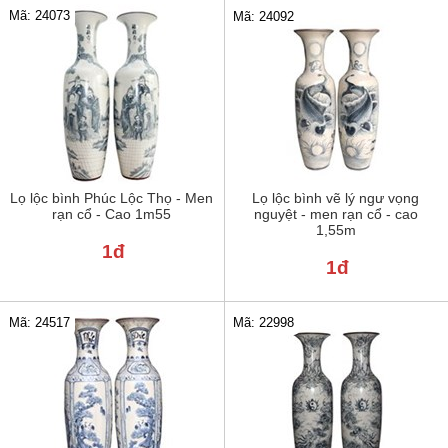
Mã: 24073
Mã: 24092
Lọ lộc bình Phúc Lộc Thọ - Men
Lọ lộc bình vẽ lý ngư vọng
rạn cổ - Cao 1m55
nguyệt - men rạn cổ - cao
1,55m
1đ
1đ
Mã: 24517
Mã: 22998