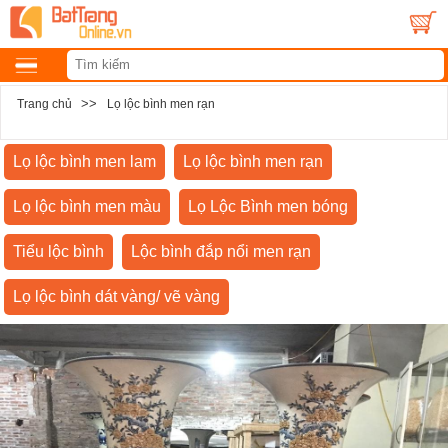
>>
Trang chủ
Lọ lộc bình men rạn
Lọ lộc bình men lam
Lọ lộc bình men rạn
Lọ lộc bình men màu
Lọ Lộc Bình men bóng
Tiểu lộc bình
Lộc bình đắp nổi men rạn
Lọ lộc bình dát vàng/ vẽ vàng