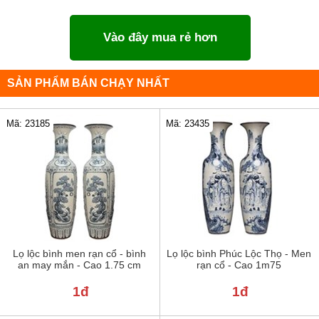
Vào đây mua rẻ hơn
SẢN PHẨM BÁN CHẠY NHẤT
Mã: 23185
Mã: 23435
Lọ lộc bình men rạn cổ - bình
Lọ lộc bình Phúc Lộc Thọ - Men
an may mắn - Cao 1.75 cm
rạn cổ - Cao 1m75
1đ
1đ