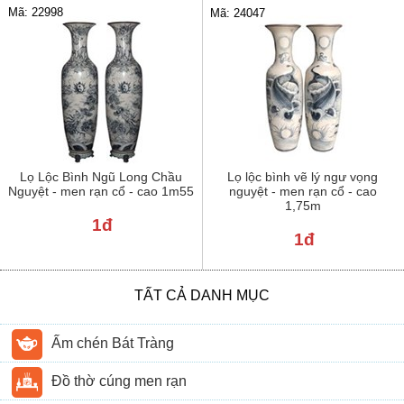
Mã: 22998
Mã: 24047
Lọ Lộc Bình Ngũ Long Chầu
Lọ lộc bình vẽ lý ngư vọng
Nguyệt - men rạn cổ - cao 1m55
nguyệt - men rạn cổ - cao
1,75m
1đ
1đ
TẤT CẢ DANH MỤC
Ấm chén Bát Tràng
Đồ thờ cúng men rạn