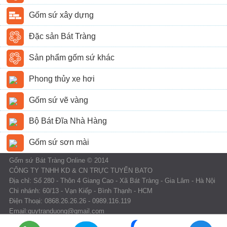
Gốm sứ xây dựng
Đặc sản Bát Tràng
Sản phẩm gốm sứ khác
Phong thủy xe hơi
Gốm sứ vẽ vàng
Bộ Bát Đĩa Nhà Hàng
Gốm sứ sơn mài
Gốm sứ Bát Tràng Online © 2014
CÔNG TY TNHH KD & CN TRỰC TUYẾN BATO
Địa chỉ: Số 280 - Thôn 4 Giang Cao - Xã Bát Tràng - Gia Lâm - Hà Nội
Chi nhánh: 60/13 - Vạn Kiếp - Bình Thạnh - HCM
Điện Thoại: 0868.26.26.26 - 0989.116.119
Email:quytranduong@gmail.com