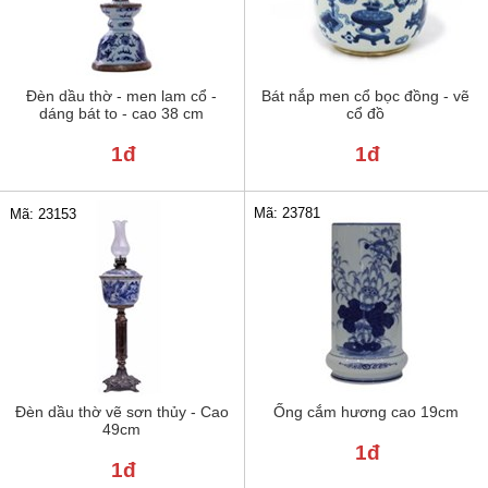
Đèn dầu thờ - men lam cổ -
Bát nắp men cổ bọc đồng - vẽ
dáng bát to - cao 38 cm
cổ đồ
1đ
1đ
Mã: 23781
Mã: 23153
Đèn dầu thờ vẽ sơn thủy - Cao
Ống cắm hương cao 19cm
49cm
1đ
1đ