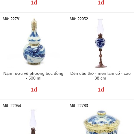
1đ
1đ
Mã: 22781
Mã: 22952
Nậm rượu vẽ phượng bọc đồng
Đèn dầu thờ - men lam cổ - cao
- 500 ml
38 cm
1đ
1đ
Mã: 22954
Mã: 22783