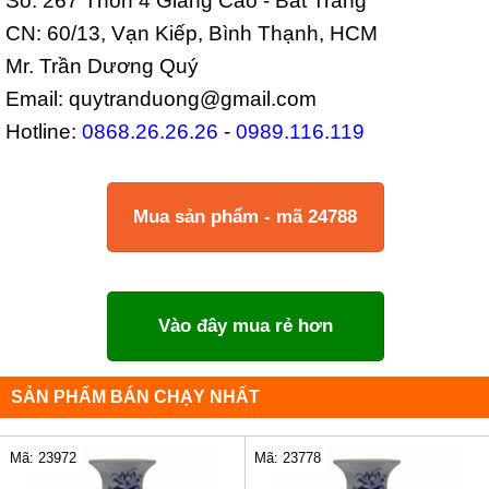
Số: 267 Thôn 4 Giang Cao - Bát Tràng
CN: 60/13, Vạn Kiếp, Bình Thạnh, HCM
Mr. Trần Dương Quý
Email: quytranduong@gmail.com
Hotline:
0868.26.26.26
-
0989.116.119
Mua sản phẩm - mã 24788
Vào đây mua rẻ hơn
SẢN PHẨM BÁN CHẠY NHẤT
Mã: 23972
Mã: 23778