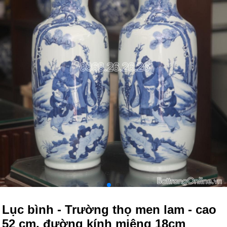
Lục bình - Trường thọ men lam - cao
52 cm, đường kính miệng 18cm