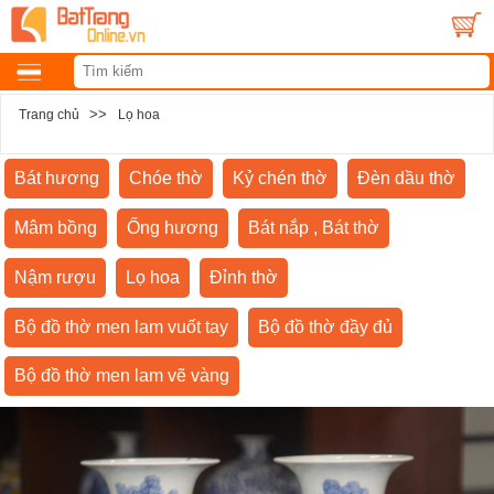
>>
Trang chủ
Lọ hoa
Bát hương
Chóe thờ
Kỷ chén thờ
Đèn dầu thờ
Mâm bồng
Ống hương
Bát nắp , Bát thờ
Nậm rượu
Lọ hoa
Đỉnh thờ
Bộ đồ thờ men lam vuốt tay
Bộ đồ thờ đầy đủ
Bộ đồ thờ men lam vẽ vàng