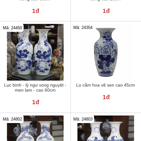
1đ
1đ
Mã: 24354
Mã: 24450
Lục bình - lý ngư vọng nguyệt -
Lọ cắm hoa vẽ sen cao 45cm
men lam - cao 60cm
1đ
1đ
Mã: 24802
Mã: 24803