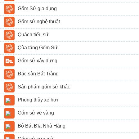
Gốm Sứ gia dụng
Gốm sứ nghệ thuật
Quách tiểu sứ
Qùa tặng Gốm Sứ
Gốm sứ xây dựng
Đặc sản Bát Tràng
Sản phẩm gốm sứ khác
Phong thủy xe hơi
Gốm sứ vẽ vàng
Bộ Bát Đĩa Nhà Hàng
Gốm sứ sơn mài