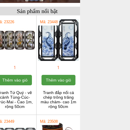
Sản phẩm nổi bật
ã: 23226
Mã: 23448
1
1
Thêm vào giỏ
Thêm vào giỏ
ranh Tứ Quý - vẽ
Tranh đắp nổi cá
cảnh Tùng-Cúc-
chép trông trăng
rúc-Mai - Cao 1m,
màu chàm- cao 1m
rộng 50cm
rộng 50cm
ã: 23449
Mã: 23508