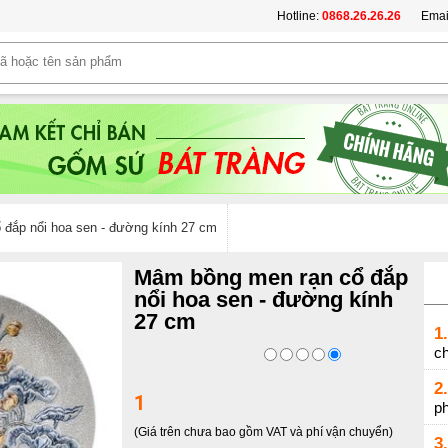
Hotline:
0868.26.26.26
Emai
đắp nổi hoa sen - đường kính 27 cm
Mâm bồng men rạn cổ đắp
nổi hoa sen - đường kính
27 cm
1.
c
2.
1
p
(Giá trên chưa bao gồm VAT và phí vận chuyển)
3.