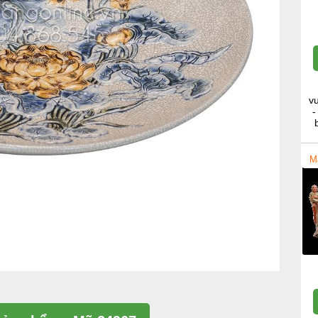
v
-
M