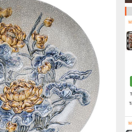
M
T
T
M