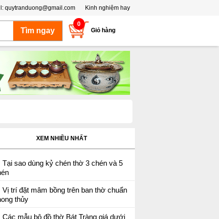
l:
quytranduong@gmail.com
Kinh nghiệm hay
0
Giỏ hàng
XEM NHIỀU NHẤT
Tại sao dùng kỷ chén thờ 3 chén và 5
hén
Vị trí đặt mâm bồng trên ban thờ chuẩn
hong thủy
Các mẫu bộ đồ thờ Bát Tràng giá dưới