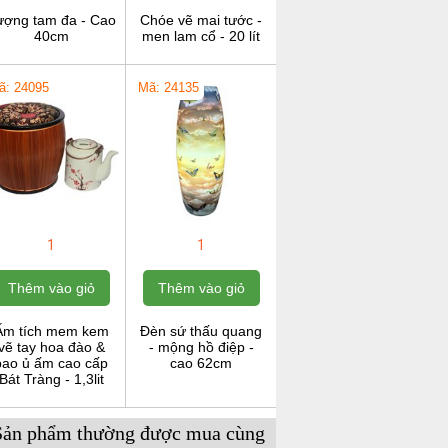
ượng tam đa - Cao
Chóe vẽ mai tước -
40cm
men lam cổ - 20 lít
ã: 24095
Mã: 24135
1
1
Thêm vào giỏ
Thêm vào giỏ
Ấm tích mem kem
Đèn sứ thấu quang
vẽ tay hoa đào &
- mộng hồ điệp -
bao ủ ấm cao cấp
cao 62cm
Bát Tràng - 1,3lit
Sản phẩm thường được mua cùng