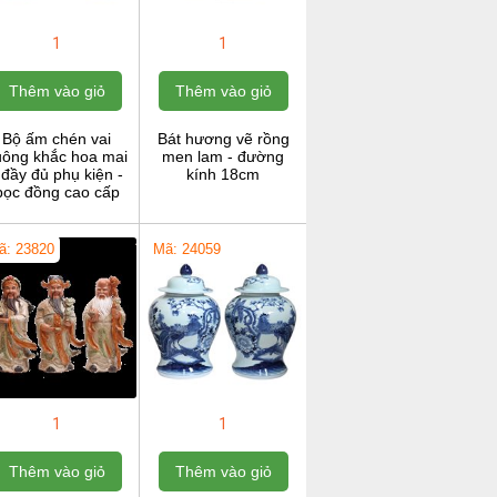
1
1
Thêm vào giỏ
Thêm vào giỏ
Bộ ấm chén vai
Bát hương vẽ rồng
uông khắc hoa mai
men lam - đường
 đầy đủ phụ kiện -
kính 18cm
bọc đồng cao cấp
ã: 23820
Mã: 24059
1
1
Thêm vào giỏ
Thêm vào giỏ