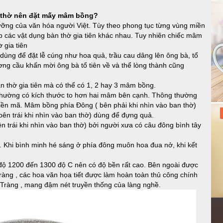
hờ nên đặt mấy mâm bồng?
gưỡng của văn hóa người Việt. Tùy theo phong tục từng vùng miền
p các vật dụng bàn thờ gia tiên khác nhau. Tuy nhiên chiếc mâm
 gia tiên
dùng để đặt lễ cúng như hoa quả, trầu cau dâng lên ông bà, tổ
ương cầu khấn mời ông bà tổ tiên về và thể lòng thành cũng
n thờ gia tiên mà có thể có 1, 2 hay 3 mâm bồng.
hường có kích thước to hơn hai mâm bên cạnh. Thông thường
iền mã. Mâm bồng phía Đông ( bên phải khi nhìn vào ban thờ)
n trái khi nhìn vào ban thờ) dùng để đựng quả.
 trái khi nhìn vào ban thờ) bởi người xưa có câu đông bình tây
ễ. Khi bình minh hé sáng ở phía đông muôn hoa đua nở, khi kết
ộ 1200 đến 1300 độ C nên có độ bền rất cao. Bên ngoài được
ràng , các hoa văn họa tiết được làm hoàn toàn thủ công chính
t Tràng , mang đậm nét truyền thống của làng nghề.