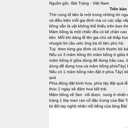
Nguồn gốc: Bát Tràng - Việt Nam
Trên bàn t
Thờ cúng tổ tiên là một trong những tín n
và điều kiện mỗi gia đình mà có các sắp xế
bồng vẫn là vật không thể thiếu trên ban thờ
Mâm bồng là một chiếc đĩa có kê chân cao 
tiên. Mỗi khi dâng lễ lên gia chủ sẽ thắp h
nhưgửi lời cầu ước ông bà tổ tiên phù hộ.
Tuỳ theo từng gia đình và kích thước bộ bà
Nếu có 3 mâm bồng thì mâm bồng ở giữa t
mâm bồng ở giữa dùng để đựng trầu cau, t
dùng để đựng hoa và mâm bồng phíaTây( bê
Nếu có 1 mâm bồng nên đặt ở phía Tây( bên
quả
Phía đông đặt bình hoa, phía tây đặt quả l
thúc 1 ngày sẽ đâm hoa kết trái
Mâm bồng vẽ Sen nổi được nung ở nhiệt đ
tráng 1 lớp men rạn cổ đặc trưng của Bát T
từ đôi tay nghệ nhân nổi tiếng của làng Bá