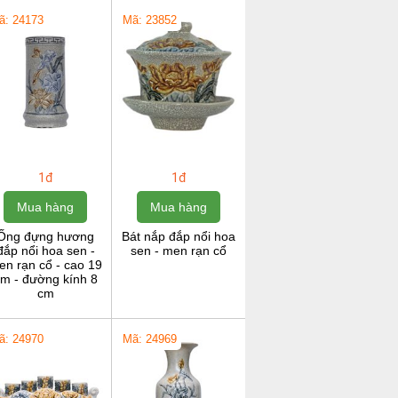
ã: 24173
Mã: 23852
1đ
1đ
Mua hàng
Mua hàng
Ống đựng hương
Bát nắp đắp nổi hoa
đắp nổi hoa sen -
sen - men rạn cổ
en rạn cổ - cao 19
m - đường kính 8
cm
ã: 24970
Mã: 24969