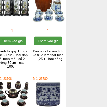
1
1
Thêm vào giỏ
Thêm vào giỏ
ranh tứ quý Tùng -
Bao ủ và bộ ấm tích
c - Trúc - Mai đắp
vẽ trúc lâm thất hiền
ổi men màu số 2 -
- 1,25lit - bọc đồng
rộng 50cm - cao
100cm
ã: 23708
Mã: 23780