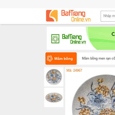
Mâm bồng
Mâm bồng men rạn cổ 
Mã: 24967