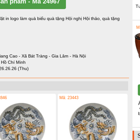
ản phẩm - Mã 24967
T
ặt in logo làm quà biếu quà tặng Hội nghị Hội thảo, quà tặng
M
iang Cao - Xã Bát Tràng - Gia Lâm - Hà Nội
- Hồ Chí Minh
26.26.26 (Thu)
2846
Mã: 23443