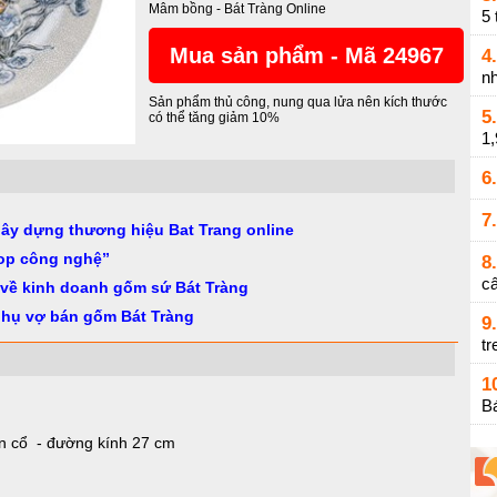
Mâm bồng
-
Bát Tràng Online
5 
Mua sản phẩm - Mã 24967
4.
nh
Sản phẩm thủ công, nung qua lửa nên kích thước
5.
có thể tăng giảm 10%
1
6.
7.
gây dựng thương hiệu Bat Trang online
op công nghệ”
8.
cấ
 về kinh doanh gốm sứ Bát Tràng
phụ vợ bán gốm Bát Tràng
9.
tr
1
Bá
n cổ - đường kính 27 cm