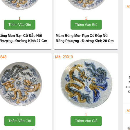
M
1
1
Thêm Vào Giỏ
Thêm Vào Giỏ
ồng Men Rạn Cổ Đắp Nổi
Mâm Bồng Men Rạn Cổ Đắp Nổi
Phượng - Đường Kính 27 Cm
Rồng Phượng - Đường Kính 20 Cm
2848
Mã: 23919
m
c
M
1
1
Thêm Vào Giỏ
Thêm Vào Giỏ