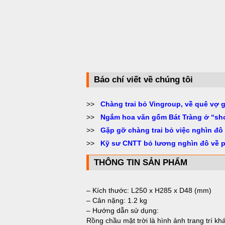
Báo chí viết về chúng tôi
>>
Chàng trai bỏ Vingroup, về quê vợ 
>>
Ngắm hoa văn gốm Bát Tràng ở “sh
>>
Gặp gỡ chàng trai bỏ việc nghìn đô
>>
Kỹ sư CNTT bỏ lương nghìn đô về 
THÔNG TIN SẢN PHẨM
– Kích thước: L250 x H285 x D48 (mm)
– Cân nặng: 1.2 kg
– Hướng dẫn sử dụng:
Rồng chầu mặt trời là hình ảnh trang trí khá