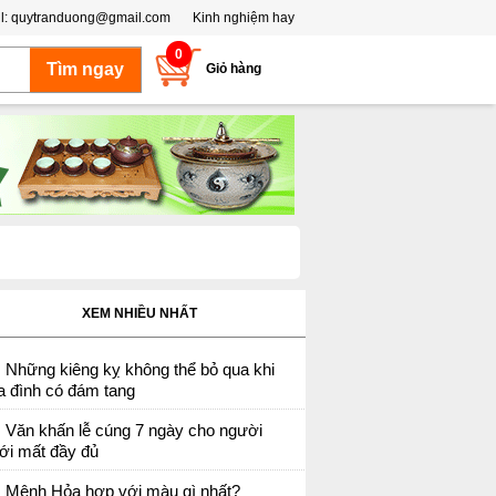
l:
quytranduong@gmail.com
Kinh nghiệm hay
0
Giỏ hàng
XEM NHIỀU NHẤT
Những kiêng kỵ không thể bỏ qua khi
a đình có đám tang
Văn khấn lễ cúng 7 ngày cho người
ới mất đầy đủ
Mệnh Hỏa hợp với màu gì nhất?