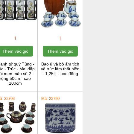
1
1
Thêm vào giỏ
Thêm vào giỏ
ranh tứ quý Tùng -
Bao ủ và bộ ấm tích
c - Trúc - Mai đắp
vẽ trúc lâm thất hiền
ổi men màu số 2 -
- 1,25lit - bọc đồng
rộng 50cm - cao
100cm
ã: 23708
Mã: 23780