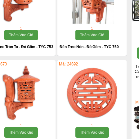
1
1
Thêm Vào Giỏ
Thêm Vào Giỏ
eo Tròn To - Đỏ Gốm - TYC 753
Đèn Treo Nón - Đỏ Gốm - TYC 750
4670
Mã: 24692
T
Cú
n
M
1
1
Thêm Vào Giỏ
Thêm Vào Giỏ