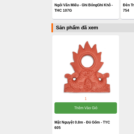
Ngói Văn Miếu - Ghi BóngGhi Khô -
Đèn T
THC 107G
754
Sản phẩm đã xem
1
Thêm Vào Giỏ
Mặt Nguyệt 0.8m - Đỏ Gốm - TYC
605