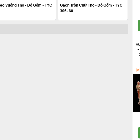
reo Vuông Thọ - Đỏ Gốm - TYC
Gạch Tròn Chữ Thọ - Đỏ Gốm - TYC
306- 60
v
-
M