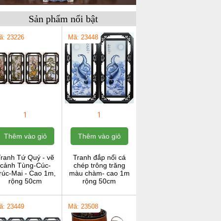
Sản phẩm nổi bật
ã: 23226
Mã: 23448
1
1
Thêm vào giỏ
Thêm vào giỏ
ranh Tứ Quý - vẽ
Tranh đắp nổi cá
cảnh Tùng-Cúc-
chép trông trăng
rúc-Mai - Cao 1m,
màu chàm- cao 1m
rộng 50cm
rộng 50cm
ã: 23449
Mã: 23508