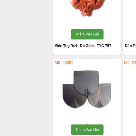
1
Thêm Vào Giỏ
Đèn Thọ Rơi - Đỏ Gốm - TYC 757
Đèn Tr
Mã: 24681
Mã: 2
1
Thêm Vào Giỏ