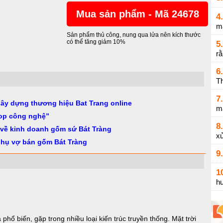
Mua sản phẩm - Mã 24678
4.
m
Sản phẩm thủ công, nung qua lửa nên kích thước
có thể tăng giảm 10%
5.
r
6.
Th
7.
gây dựng thương hiệu Bat Trang online
m
op công nghệ”
8.
 về kinh doanh gốm sứ Bát Tràng
xử
phụ vợ bán gốm Bát Tràng
9.
1
h
 phổ biến, gặp trong nhiều loại kiến trúc truyền thống. Mặt trời