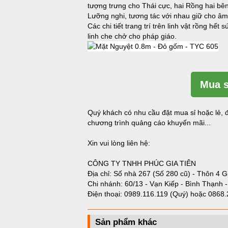
tượng trưng cho Thái cực, hai Rồng hai bên
Lưỡng nghi, tương tác với nhau giữ cho âm
Các chi tiết trang trí trên linh vật rồng h
linh che chở cho pháp giáo.
Mua s
Quý khách có nhu cầu đặt mua sỉ hoặc lẻ, đ
chương trình quảng cáo khuyến mãi...
Xin vui lòng liên hệ:
CÔNG TY TNHH PHÚC GIA TIÊN
Địa chỉ: Số nhà 267 (Số 280 cũ) - Thôn 4 G
Chi nhánh: 60/13 - Vạn Kiếp - Bình Thạnh 
Điện thoại:
0989.116.119 (Quý)
hoặc
0868.
Sản phẩm khác