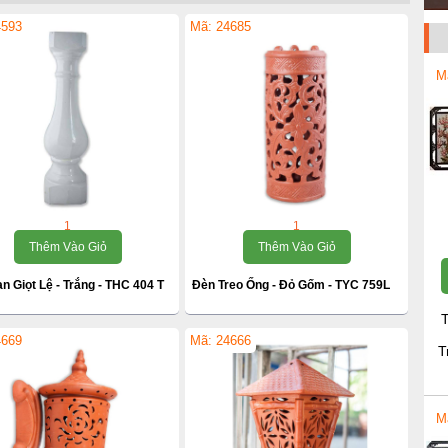
4593
Mã: 24685
M
1
1
Thêm Vào Giỏ
Thêm Vào Giỏ
n Giọt Lệ - Trắng - THC 404 T
Đèn Treo Ống - Đỏ Gốm - TYC 759L
T
4669
Mã: 24666
T
M