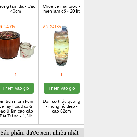
ượng tam đa - Cao
Chóe vẽ mai tước -
40cm
men lam cổ - 20 lít
ã: 24095
Mã: 24135
1
1
Thêm vào giỏ
Thêm vào giỏ
Ấm tích mem kem
Đèn sứ thấu quang
vẽ tay hoa đào &
- mộng hồ điệp -
bao ủ ấm cao cấp
cao 62cm
Bát Tràng - 1,3lit
Sản phẩm được xem nhiều nhất