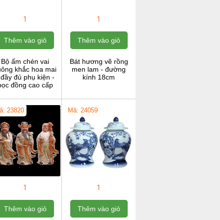
1
1
Thêm vào giỏ
Thêm vào giỏ
Bộ ấm chén vai
Bát hương vẽ rồng
uông khắc hoa mai
men lam - đường
 đầy đủ phụ kiện -
kính 18cm
bọc đồng cao cấp
ã: 23820
Mã: 24059
1
1
Thêm vào giỏ
Thêm vào giỏ