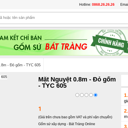
Hotline:
0868.26.26.26
Emai
.8m - Đỏ gốm - TYC 605
Mặt Nguyệt 0.8m - Đỏ gốm
- TYC 605
1.
gi
1
2.
m
(Giá trên chưa bao gồm VAT và phí vận chuyển)
Gốm sứ xây dựng
-
Bát Tràng Online
3.