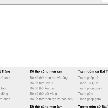
t Tràng
Đồ thờ cúng men rạn
Tranh gốm sứ Bát T
trà xanh
Bộ đồ thờ men rạn vẽ rồng
Tranh ghép sứ
Bộ đồ thờ đầy đủ
Tranh Tứ Quý
 tặng
Bộ đồ thờ Âu Lạc
Tranh phong cảnh
 đồng
Bộ đồ thờ dát vàng
Tranh gốm
ấm chén
Bộ đồ thờ men rạn vẽ hoa sen
Tranh ghép gốm
Đồ thờ cúng men lam
Tượng gốm sứ Bát 