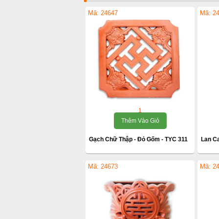
Mã: 24647
Mã: 2
1
Thêm Vào Giỏ
Gạch Chữ Thập - Đỏ Gốm - TYC 311
Lan Ca
Mã: 24673
Mã: 2