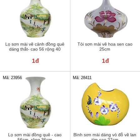
Lọ sơn mài vẽ cảnh đồng quê
Tỏi sơn mài vẽ hoa sen cao
dáng thắt- cao 56 rộng 40
25cm
1đ
1đ
Mã: 23956
Mã: 28411
Lọ sơn mài đồng quê - cao
Bình sơn mài dáng vỏ đỗ vẽ lan
56cm, rộng 36cm
tím cao 27cm