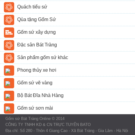
Quách tiểu sứ
Qùa tặng Gốm Sứ
Gốm sứ xây dựng
Đặc sản Bát Tràng
Sản phẩm gốm sứ khác
Phong thủy xe hơi
Gốm sứ vẽ vàng
Bộ Bát Đĩa Nhà Hàng
Gốm sứ sơn mài
Gốm sứ Bát Tràng Online © 2014
CÔNG TY TNHH KD & CN TRỰC TUYẾN BATO
Địa chỉ: Số 280 - Thôn 4 Giang Cao - Xã Bát Tràng - Gia Lâm - Hà Nội